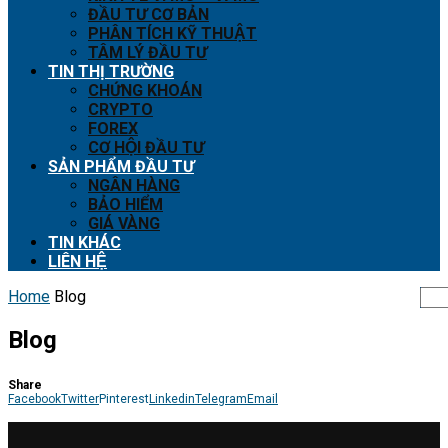
ĐẦU TƯ CƠ BẢN
PHÂN TÍCH KỸ THUẬT
TÂM LÝ ĐẦU TƯ
TIN THỊ TRƯỜNG
CHỨNG KHOÁN
CRYPTO
FOREX
CƠ HỘI ĐẦU TƯ
SẢN PHẨM ĐẦU TƯ
NGÂN HÀNG
BẢO HIỂM
GIÁ VÀNG
TIN KHÁC
LIÊN HỆ
Home
Blog
Blog
Share
Facebook
Twitter
Pinterest
Linkedin
Telegram
Email