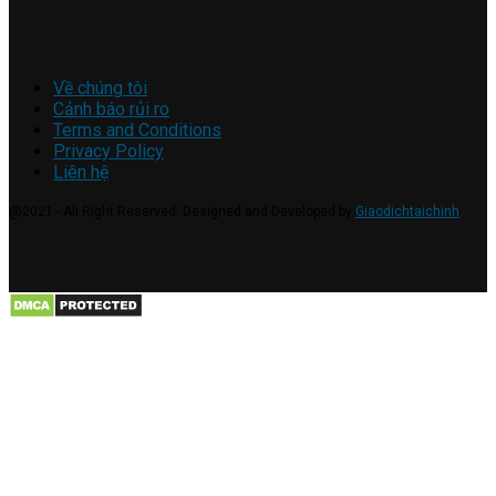
Về chúng tôi
Cảnh báo rủi ro
Terms and Conditions
Privacy Policy
Liên hệ
@2021 - All Right Reserved. Designed and Developed by
Giaodichtaichinh