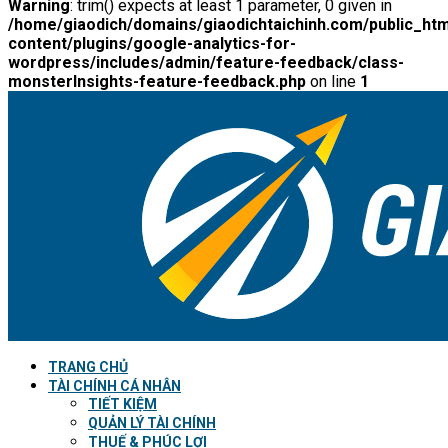
Warning
: trim() expects at least 1 parameter, 0 given in
/home/giaodich/domains/giaodichtaichinh.com/public_htm
content/plugins/google-analytics-for-
wordpress/includes/admin/feature-feedback/class-
monsterInsights-feature-feedback.php
on line
1
TRANG CHỦ
TÀI CHÍNH CÁ NHÂN
TIẾT KIỆM
QUẢN LÝ TÀI CHÍNH
THUẾ & PHÚC LỢI