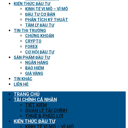
KIẾN THỨC ĐẦU TƯ
KINH TẾ VI MÔ – VĨ MÔ
ĐẦU TƯ CƠ BẢN
PHÂN TÍCH KỸ THUẬT
TÂM LÝ ĐẦU TƯ
TIN THỊ TRƯỜNG
CHỨNG KHOÁN
CRYPTO
FOREX
CƠ HỘI ĐẦU TƯ
SẢN PHẨM ĐẦU TƯ
NGÂN HÀNG
BẢO HIỂM
GIÁ VÀNG
TIN KHÁC
LIÊN HỆ
TRANG CHỦ
TÀI CHÍNH CÁ NHÂN
TIẾT KIỆM
QUẢN LÝ TÀI CHÍNH
THUẾ & PHÚC LỢI
KIẾN THỨC ĐẦU TƯ
KINH TẾ VI MÔ – VĨ MÔ