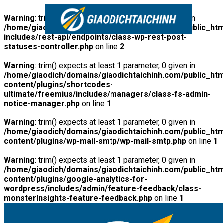
Warning
: trim() expects at least 1 parameter, 0 given in
/home/giaodich/domains/giaodichtaichinh.com/public_htm
includes/rest-api/endpoints/class-wp-rest-post-
statuses-controller.php
on line
2
Warning
: trim() expects at least 1 parameter, 0 given in
/home/giaodich/domains/giaodichtaichinh.com/public_htm
content/plugins/shortcodes-
ultimate/freemius/includes/managers/class-fs-admin-
notice-manager.php
on line
1
Warning
: trim() expects at least 1 parameter, 0 given in
/home/giaodich/domains/giaodichtaichinh.com/public_htm
content/plugins/wp-mail-smtp/wp-mail-smtp.php
on line
1
Warning
: trim() expects at least 1 parameter, 0 given in
/home/giaodich/domains/giaodichtaichinh.com/public_htm
content/plugins/google-analytics-for-
wordpress/includes/admin/feature-feedback/class-
monsterInsights-feature-feedback.php
on line
1