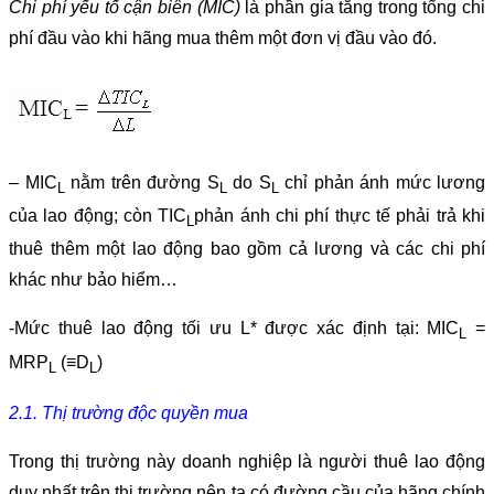
Chi phí yếu tố cận biên (MIC)
là phần gia tăng trong tổng chi
phí đầu vào khi hãng mua thêm một đơn vị đầu vào đó.
– MIC
nằm trên đường S
do S
chỉ phản ánh mức lương
L
L
L
của lao động; còn TIC
phản ánh chi phí thực tế phải trả khi
L
thuê thêm một lao động bao gồm cả lương và các chi phí
khác như bảo hiểm…
-Mức thuê lao động tối ưu L* được xác định tại: MIC
=
L
MRP
(≡D
)
L
L
2.1. Thị trường độc quyền mua
Trong thị trường này doanh nghiệp là người thuê lao động
duy nhất trên thị trường nên ta có đường cầu của hãng chính