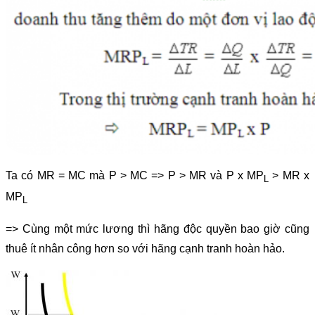
Ta có MR = MC mà P > MC => P > MR và P x MP
> MR x
L
MP
L
=> Cùng một mức lương thì hãng độc quyền bao giờ cũng
thuê ít nhân công hơn so với hãng cạnh tranh hoàn hảo.