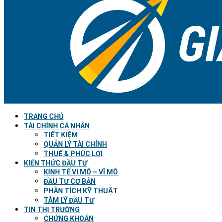
TRANG CHỦ
TÀI CHÍNH CÁ NHÂN
TIẾT KIỆM
QUẢN LÝ TÀI CHÍNH
THUẾ & PHÚC LỢI
KIẾN THỨC ĐẦU TƯ
KINH TẾ VI MÔ – VĨ MÔ
ĐẦU TƯ CƠ BẢN
PHÂN TÍCH KỸ THUẬT
TÂM LÝ ĐẦU TƯ
TIN THỊ TRƯỜNG
CHỨNG KHOÁN