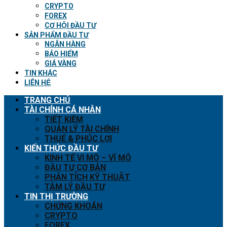
CRYPTO
FOREX
CƠ HỘI ĐẦU TƯ
SẢN PHẨM ĐẦU TƯ
NGÂN HÀNG
BẢO HIỂM
GIÁ VÀNG
TIN KHÁC
LIÊN HỆ
TRANG CHỦ
TÀI CHÍNH CÁ NHÂN
TIẾT KIỆM
QUẢN LÝ TÀI CHÍNH
THUẾ & PHÚC LỢI
KIẾN THỨC ĐẦU TƯ
KINH TẾ VI MÔ – VĨ MÔ
ĐẦU TƯ CƠ BẢN
PHÂN TÍCH KỸ THUẬT
TÂM LÝ ĐẦU TƯ
TIN THỊ TRƯỜNG
CHỨNG KHOÁN
CRYPTO
FOREX