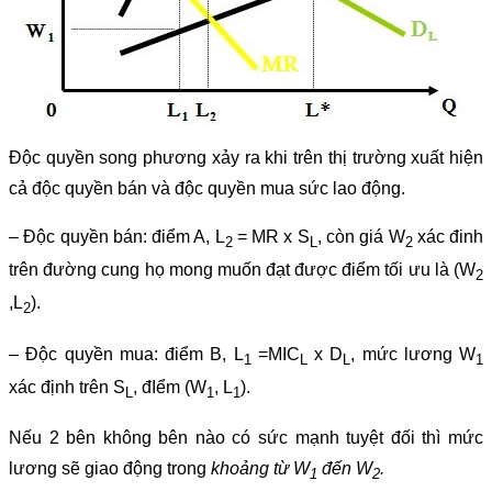
Độc quyền song phương xảy ra khi trên thị trường xuất hiện
cả độc quyền bán và độc quyền mua sức lao động.
– Độc quyền bán: điểm A, L
= MR x S
, còn giá W
xác đinh
2
L
2
trên đường cung họ mong muốn đạt được điểm tối ưu là (W
2
,L
).
2
– Độc quyền mua: điểm B, L
=MIC
x D
, mức lương W
1
L
L
1
xác định trên S
, đIểm (W
, L
).
L
1
1
Nếu 2 bên không bên nào có sức mạnh tuyệt đối thì mức
lương sẽ giao động trong
khoảng từ W
đến W
.
1
2