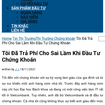
CƠ HỘI ĐẦU TƯ
SẢN PHẨM ĐẦU TƯ
NGÂN HÀNG
BẢO HIỂM
GIÁ VÀNG
TIN KHÁC
LIÊN HỆ
Home
Tin Thị Trường
Thị Trường Chứng khoán
Tôi Đã Trả
Phí Cho Sai Lầm Khi Đầu Tư Chứng Khoán
Tôi Đã Trả Phí Cho Sai Lầm Khi Đầu Tư
Chứng Khoán
written by
J. L
18/11/2021
Tôi đến với chứng khoán với sự kỳ vọng làm giàu của gia đình và từ
sự xui khiến một anh hàng xóm nhà tôi. Trước đây anh hàng xóm
này chỉ học Đại học Bách khoa và đang có một công việc làm IT rất
tốt ở Vietcombank. Tuy nhiên, anh đã bỏ Vietcombank và đi đầu tư
chứng khoán. Cả nhà tôi cũng không thực sự biết anh giàu đến mức