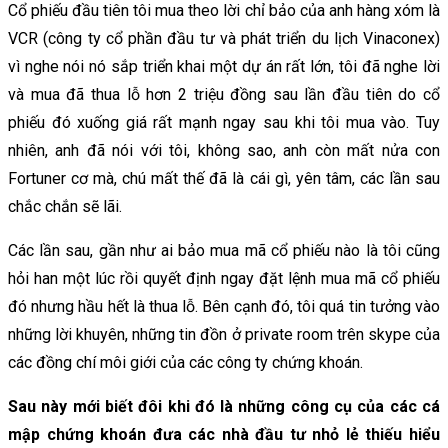
Cổ phiếu đầu tiên tôi mua theo lời chỉ bảo của anh hàng xóm là
VCR (công ty cổ phần đầu tư và phát triển du lịch Vinaconex)
vì nghe nói nó sắp triển khai một dự án rất lớn, tôi đã nghe lời
và mua đã thua lỗ hơn 2 triệu đồng sau lần đầu tiên do cổ
phiếu đó xuống giá rất mạnh ngay sau khi tôi mua vào. Tuy
nhiên, anh đã nói với tôi, không sao, anh còn mất nửa con
Fortuner cơ mà, chú mất thế đã là cái gì, yên tâm, các lần sau
chắc chắn sẽ lãi.
Các lần sau, gần như ai bảo mua mã cổ phiếu nào là tôi cũng
hỏi han một lúc rồi quyết định ngay đặt lệnh mua mã cổ phiếu
đó nhưng hầu hết là thua lỗ. Bên cạnh đó, tôi quá tin tưởng vào
những lời khuyên, những tin đồn ở private room trên skype của
các đồng chí môi giới của các công ty chứng khoán.
Sau này mới biết đôi khi đó là những công cụ của các cá
mập chứng khoán đưa các nhà đầu tư nhỏ lẻ thiếu hiểu