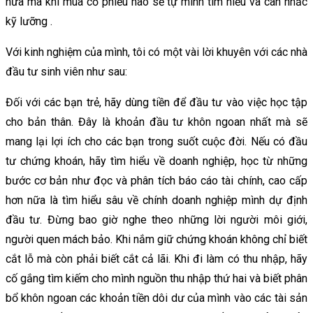
nữa mà khi mua cổ phiếu nào sẽ tự mình tìm hiểu và cân nhắc
kỹ lưỡng .
Với kinh nghiệm của mình, tôi có một vài lời khuyên với các nhà
đầu tư sinh viên như sau:
Đối với các bạn trẻ, hãy dùng tiền để đầu tư vào việc học tập
cho bản thân. Đây là khoản đầu tư khôn ngoan nhất mà sẽ
mang lại lợi ích cho các bạn trong suốt cuộc đời. Nếu có đầu
tư chứng khoán, hãy tìm hiểu về doanh nghiệp, học từ những
bước cơ bản như đọc và phân tích báo cáo tài chính, cao cấp
hơn nữa là tìm hiểu sâu về chính doanh nghiệp mình dự định
đầu tư. Đừng bao giờ nghe theo những lời người môi giới,
người quen mách bảo. Khi nắm giữ chứng khoán không chỉ biết
cắt lỗ mà còn phải biết cắt cả lãi. Khi đi làm có thu nhập, hãy
cố gắng tìm kiếm cho mình nguồn thu nhập thứ hai và biết phân
bổ khôn ngoan các khoản tiền dôi dư của mình vào các tài sản