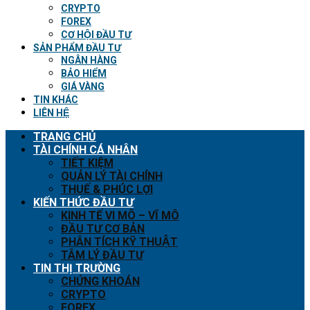
CRYPTO
FOREX
CƠ HỘI ĐẦU TƯ
SẢN PHẨM ĐẦU TƯ
NGÂN HÀNG
BẢO HIỂM
GIÁ VÀNG
TIN KHÁC
LIÊN HỆ
TRANG CHỦ
TÀI CHÍNH CÁ NHÂN
TIẾT KIỆM
QUẢN LÝ TÀI CHÍNH
THUẾ & PHÚC LỢI
KIẾN THỨC ĐẦU TƯ
KINH TẾ VI MÔ – VĨ MÔ
ĐẦU TƯ CƠ BẢN
PHÂN TÍCH KỸ THUẬT
TÂM LÝ ĐẦU TƯ
TIN THỊ TRƯỜNG
CHỨNG KHOÁN
CRYPTO
FOREX