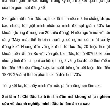
mã nào ngon để vào hàng. Trong kỳ học đó, kết quả học tập
của tôi giảm sút đáng kể.
Sau gần một năm đầu tư, thua lỗ thì nhiều mà lãi chẳng được
bao nhiêu, tôi giật mình nhận ra mình đã sụt giảm 40% tài
khoản (tương đương với 20 triệu đồng). Nhiều người nói với tôi
rằng “Mày mất thế là bình thường, có người còn mất cả tỷ
đồng kìa”. Nhưng đối với gia đình tôi lúc đó, 20 triệu là một
khoản tiền rất lớn. So với vốn gốc ban đầu, tôi lỗ 40% tài khoản
nhưng tính đến chi phí cơ hội (như giá vàng lúc đó có thời điểm
lên đến 49 triệu đồng/ cây, lãi suất tiền gửi tiết kiệm lên đến
18-19%/năm) thì tôi phải thua lỗ đến hơn 70%.
Tổng kết lại, tôi thấy mình đã mắc phải những sai lầm sau:
Sai lầm 1: Chỉ đầu tư trên tin đồn mà không chịu nghiên
cứu về doanh nghiệp mình đầu tư làm ăn ra sao