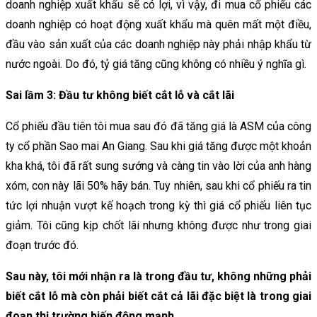
doanh nghiệp xuất khẩu sẽ có lợi, vì vậy, đi mua cổ phiếu các
doanh nghiệp có hoạt động xuất khẩu mà quên mất một điều,
đầu vào sản xuất của các doanh nghiệp này phải nhập khẩu từ
nước ngoài. Do đó, tỷ giá tăng cũng không có nhiều ý nghĩa gì.
Sai lầm 3: Đầu tư không biết cắt lỗ và cắt lãi
Cổ phiếu đầu tiên tôi mua sau đó đã tăng giá là ASM của công
ty cổ phần Sao mai An Giang. Sau khi giá tăng được một khoản
kha khá, tôi đã rất sung sướng và càng tin vào lời của anh hàng
xóm, con này lãi 50% hãy bán. Tuy nhiên, sau khi cổ phiếu ra tin
tức lợi nhuận vượt kế hoạch trong kỳ thì giá cổ phiếu liên tục
giảm. Tôi cũng kịp chốt lãi nhưng không được như trong giai
đoạn trước đó.
Sau này, tôi mới nhận ra là trong đầu tư, không những phải
biết cắt lỗ mà còn phải biết cắt cả lãi đặc biệt là trong giai
đoạn thị trường biến động mạnh.