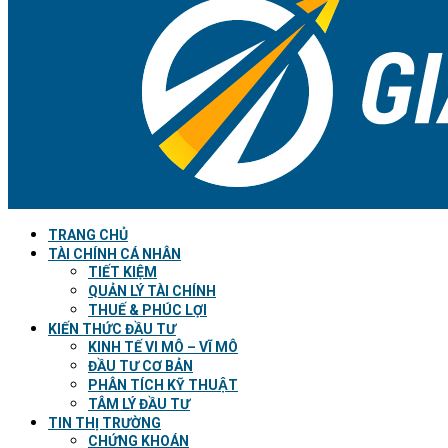
TRANG CHỦ
TÀI CHÍNH CÁ NHÂN
TIẾT KIỆM
QUẢN LÝ TÀI CHÍNH
THUẾ & PHÚC LỢI
KIẾN THỨC ĐẦU TƯ
KINH TẾ VI MÔ – VĨ MÔ
ĐẦU TƯ CƠ BẢN
PHÂN TÍCH KỸ THUẬT
TÂM LÝ ĐẦU TƯ
TIN THỊ TRƯỜNG
CHỨNG KHOÁN