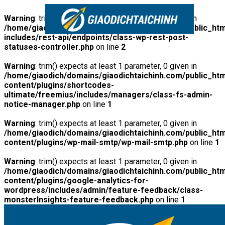
Warning
: trim() expects at least 1 parameter, 0 given in
/home/giaodich/domains/giaodichtaichinh.com/public_htm
includes/rest-api/endpoints/class-wp-rest-post-
statuses-controller.php
on line
2
Warning
: trim() expects at least 1 parameter, 0 given in
/home/giaodich/domains/giaodichtaichinh.com/public_htm
content/plugins/shortcodes-
ultimate/freemius/includes/managers/class-fs-admin-
notice-manager.php
on line
1
Warning
: trim() expects at least 1 parameter, 0 given in
/home/giaodich/domains/giaodichtaichinh.com/public_htm
content/plugins/wp-mail-smtp/wp-mail-smtp.php
on line
1
Warning
: trim() expects at least 1 parameter, 0 given in
/home/giaodich/domains/giaodichtaichinh.com/public_htm
content/plugins/google-analytics-for-
wordpress/includes/admin/feature-feedback/class-
monsterInsights-feature-feedback.php
on line
1