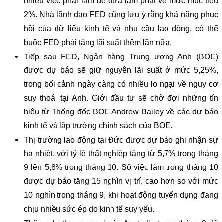
nhiều việc phải làm để đưa lạm phát về mức mục tiêu
2%. Nhà lãnh đạo FED cũng lưu ý rằng khả năng phục
hồi của dữ liệu kinh tế và nhu cầu lao động, có thể
buộc FED phải tăng lãi suất thêm lần nữa.
Tiếp sau FED, Ngân hàng Trung ương Anh (BOE)
được dự báo sẽ giữ nguyên lãi suất ở mức 5,25%,
trong bối cảnh ngày càng có nhiều lo ngại về nguy cơ
suy thoái tại Anh. Giới đầu tư sẽ chờ đợi những tín
hiệu từ Thống đốc BOE Andrew Bailey về các dự báo
kinh tế và lập trường chính sách của BOE.
Thị trường lao động tại Đức được dự báo ghi nhận sự
hạ nhiệt, với tỷ lệ thất nghiệp tăng từ 5,7% trong tháng
9 lên 5,8% trong tháng 10. Số việc làm trong tháng 10
được dự báo tăng 15 nghìn vị trí, cao hơn so với mức
10 nghìn trong tháng 9, khi hoạt động tuyển dụng đang
chịu nhiều sức ép do kinh tế suy yếu.