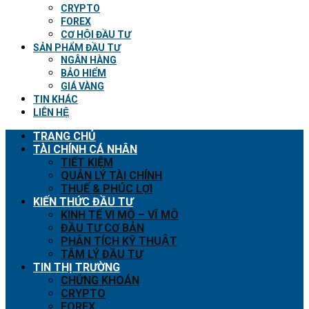
CRYPTO
FOREX
CƠ HỘI ĐẦU TƯ
SẢN PHẨM ĐẦU TƯ
NGÂN HÀNG
BẢO HIỂM
GIÁ VÀNG
TIN KHÁC
LIÊN HỆ
TRANG CHỦ
TÀI CHÍNH CÁ NHÂN
TIẾT KIỆM
QUẢN LÝ TÀI CHÍNH
THUẾ & PHÚC LỢI
KIẾN THỨC ĐẦU TƯ
KINH TẾ VI MÔ – VĨ MÔ
ĐẦU TƯ CƠ BẢN
PHÂN TÍCH KỸ THUẬT
TÂM LÝ ĐẦU TƯ
TIN THỊ TRƯỜNG
CHỨNG KHOÁN
CRYPTO
FOREX