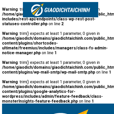
Warning
: trim() expects at least 1 parameter, 0 given in
/home/giaodich/domains/giaodichtaichinh.com/public_htm
includes/rest-api/endpoints/class-wp-rest-post-
statuses-controller.php
on line
2
Warning
: trim() expects at least 1 parameter, 0 given in
/home/giaodich/domains/giaodichtaichinh.com/public_htm
content/plugins/shortcodes-
ultimate/freemius/includes/managers/class-fs-admin-
notice-manager.php
on line
1
Warning
: trim() expects at least 1 parameter, 0 given in
/home/giaodich/domains/giaodichtaichinh.com/public_htm
content/plugins/wp-mail-smtp/wp-mail-smtp.php
on line
1
Warning
: trim() expects at least 1 parameter, 0 given in
/home/giaodich/domains/giaodichtaichinh.com/public_htm
content/plugins/google-analytics-for-
wordpress/includes/admin/feature-feedback/class-
monsterInsights-feature-feedback.php
on line
1