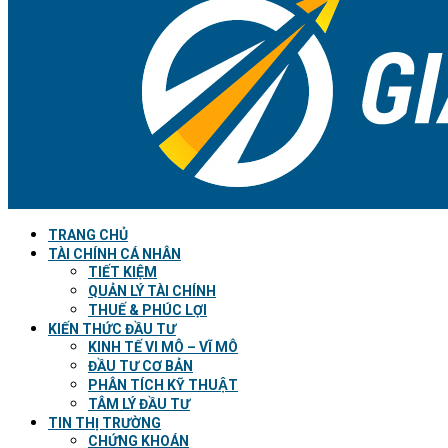
TRANG CHỦ
TÀI CHÍNH CÁ NHÂN
TIẾT KIỆM
QUẢN LÝ TÀI CHÍNH
THUẾ & PHÚC LỢI
KIẾN THỨC ĐẦU TƯ
KINH TẾ VI MÔ – VĨ MÔ
ĐẦU TƯ CƠ BẢN
PHÂN TÍCH KỸ THUẬT
TÂM LÝ ĐẦU TƯ
TIN THỊ TRƯỜNG
CHỨNG KHOÁN