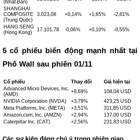
(Nhật Bản)
SHANGHAI
COMPOSITE
3.023,08
+0,14%
+1,65%
-2,81%
(Trung Quốc)
HANG SENG
17.101,78
-0,06%
+0,10%
-0,55%
(Hong Kong)
5 cổ phiếu biến động mạnh nhất tại
Phố Wall sau phiên 01/11
Cổ phiếu
Thay đổi
Giá hiện tại
Advanced Micro Devices, Inc.
+9,69%
108,04 USD
(AMD)
NVIDIA Corporation (NVDA)
+3,79%
423,25 USD
Meta Platforms, Inc. (META)
+3,51%
311,85 USD
Amazon.com, Inc. (AMZN)
+2,94%
137,00 USD
Caterpillar Inc. (CAT)
+2,56%
231,83 USD
Các sự kiện đáng chú ý trong phiên giao