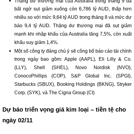
Thặng dư thương mại của Australia trong tháng 9 đã
bất ngờ sụt giảm xuống còn 6,786 tỷ AUD, thấp hơn
nhiều so với mức 9,64 tỷ AUD trong tháng 8 và mức dự
báo 9,4 tỷ AUD. Thặng dư thương mại đã sụt giảm
mạnh khi nhập khẩu của Australia tăng 7,5%, còn xuất
khẩu suy giảm 1,4%.
Một số công ty đáng chú ý sẽ công bố báo cáo tài chính
trong ngày bao gồm: Apple (AAPL), Eli Lilly & Co.
(LLY), Shell (SHEL), Novo Nordisk (NVO),
ConocoPhillips (COP), S&P Global Inc. (SPGI),
Starbucks (SBUX), Booking Holdings (BKNG), Stryker
Corp. (SYK), và The Cigna Group (CI)
Dự báo triển vọng giá kim loại – tiền tệ cho
ngày 02/11