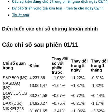
Các sự kiện đáng chú ý trong phiên giao dịch ngày 02/11
Dự báo triển vọng giá kim loại – tiền tệ cho ngày 02/11
Thuật ngữ
Diễn biến các chỉ số chứng khoán chính
Các chỉ số sau phiên 01/11
Thay đổi
Thay đổi
Thay đổi
Chỉ số quan
so với
Điểm
trong 5
trong 1
trọng
phiên
ngày
tháng
trước
S&P 500 (Mỹ)
4.237,86
+1,05%
+1,22%
-0,61%
NASDAQ
13.061,47
+1,64%
+1,87%
-1,32%
(Mỹ)
DOW JONES
33.274,58
+0,67%
+0,72%
+0,44%
(Mỹ)
DAX (Đức)
14.923,27
+0,76%
+0,21%
-1,17%
NIKKEI 225
31.601,65
+2,41%
+1,,06%
+3,52%