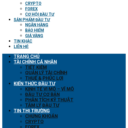
CRYPTO
FOREX
CƠ HỘI ĐẦU TƯ
SẢN PHẨM ĐẦU TƯ
NGÂN HÀNG
BẢO HIỂM
GIÁ VÀNG
TIN KHÁC
LIÊN HỆ
TRANG CHỦ
TÀI CHÍNH CÁ NHÂN
TIẾT KIỆM
QUẢN LÝ TÀI CHÍNH
THUẾ & PHÚC LỢI
KIẾN THỨC ĐẦU TƯ
KINH TẾ VI MÔ – VĨ MÔ
ĐẦU TƯ CƠ BẢN
PHÂN TÍCH KỸ THUẬT
TÂM LÝ ĐẦU TƯ
TIN THỊ TRƯỜNG
CHỨNG KHOÁN
CRYPTO
FOREX