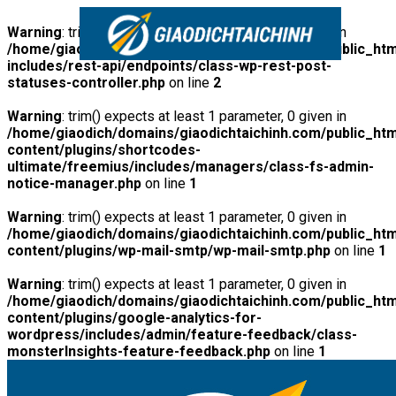
Warning
: trim() expects at least 1 parameter, 0 given in
/home/giaodich/domains/giaodichtaichinh.com/public_htm
includes/rest-api/endpoints/class-wp-rest-post-
statuses-controller.php
on line
2
Warning
: trim() expects at least 1 parameter, 0 given in
/home/giaodich/domains/giaodichtaichinh.com/public_htm
content/plugins/shortcodes-
ultimate/freemius/includes/managers/class-fs-admin-
notice-manager.php
on line
1
Warning
: trim() expects at least 1 parameter, 0 given in
/home/giaodich/domains/giaodichtaichinh.com/public_htm
content/plugins/wp-mail-smtp/wp-mail-smtp.php
on line
1
Warning
: trim() expects at least 1 parameter, 0 given in
/home/giaodich/domains/giaodichtaichinh.com/public_htm
content/plugins/google-analytics-for-
wordpress/includes/admin/feature-feedback/class-
monsterInsights-feature-feedback.php
on line
1