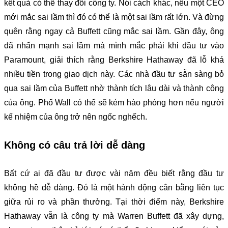
kết quả có thể thay đổi công ty. Nói cách khác, nếu một CEO
mới mắc sai lầm thì đó có thể là một sai lầm rất lớn. Và đừng
quên rằng ngay cả Buffett cũng mắc sai lầm. Gần đây, ông
đã nhấn mạnh sai lầm mà mình mắc phải khi đầu tư vào
Paramount, giải thích rằng Berkshire Hathaway đã lỗ khá
nhiều tiền trong giao dịch này. Các nhà đầu tư sẵn sàng bỏ
qua sai lầm của Buffett nhờ thành tích lâu dài và thành công
của ông. Phố Wall có thể sẽ kém hào phóng hơn nếu người
kế nhiệm của ông trở nên ngốc nghếch.
Không có câu trả lời dễ dàng
Bất cứ ai đã đầu tư được vài năm đều biết rằng đầu tư
không hề dễ dàng. Đó là một hành động cân bằng liên tục
giữa rủi ro và phần thưởng. Tại thời điểm này, Berkshire
Hathaway vẫn là công ty mà Warren Buffett đã xây dựng,