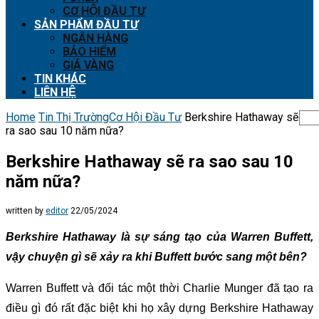
CƠ HỘI ĐẦU TƯ
SẢN PHẨM ĐẦU TƯ
NGÂN HÀNG
BẢO HIỂM
GIÁ VÀNG
TIN KHÁC
LIÊN HỆ
Home
Tin Thị Trường
Cơ Hội Đầu Tư
Berkshire Hathaway sẽ
ra sao sau 10 năm nữa?
Berkshire Hathaway sẽ ra sao sau 10
năm nữa?
written by
editor
22/05/2024
Berkshire Hathaway là sự sáng tạo của Warren Buffett,
vậy chuyện gì sẽ xảy ra khi Buffett bước sang một bên?
Warren Buffett và đối tác một thời Charlie Munger đã tạo ra
điều gì đó rất đặc biệt khi họ xây dựng Berkshire Hathaway