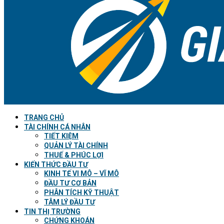
TRANG CHỦ
TÀI CHÍNH CÁ NHÂN
TIẾT KIỆM
QUẢN LÝ TÀI CHÍNH
THUẾ & PHÚC LỢI
KIẾN THỨC ĐẦU TƯ
KINH TẾ VI MÔ – VĨ MÔ
ĐẦU TƯ CƠ BẢN
PHÂN TÍCH KỸ THUẬT
TÂM LÝ ĐẦU TƯ
TIN THỊ TRƯỜNG
CHỨNG KHOÁN