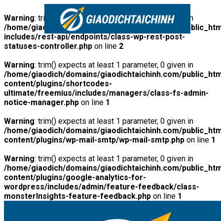
Warning
: trim() expects at least 1 parameter, 0 given in
/home/giaodich/domains/giaodichtaichinh.com/public_htm
includes/rest-api/endpoints/class-wp-rest-post-
statuses-controller.php
on line
2
Warning
: trim() expects at least 1 parameter, 0 given in
/home/giaodich/domains/giaodichtaichinh.com/public_htm
content/plugins/shortcodes-
ultimate/freemius/includes/managers/class-fs-admin-
notice-manager.php
on line
1
Warning
: trim() expects at least 1 parameter, 0 given in
/home/giaodich/domains/giaodichtaichinh.com/public_htm
content/plugins/wp-mail-smtp/wp-mail-smtp.php
on line
1
Warning
: trim() expects at least 1 parameter, 0 given in
/home/giaodich/domains/giaodichtaichinh.com/public_htm
content/plugins/google-analytics-for-
wordpress/includes/admin/feature-feedback/class-
monsterInsights-feature-feedback.php
on line
1