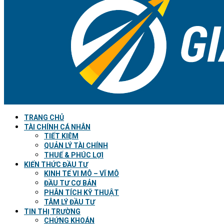
TRANG CHỦ
TÀI CHÍNH CÁ NHÂN
TIẾT KIỆM
QUẢN LÝ TÀI CHÍNH
THUẾ & PHÚC LỢI
KIẾN THỨC ĐẦU TƯ
KINH TẾ VI MÔ – VĨ MÔ
ĐẦU TƯ CƠ BẢN
PHÂN TÍCH KỸ THUẬT
TÂM LÝ ĐẦU TƯ
TIN THỊ TRƯỜNG
CHỨNG KHOÁN