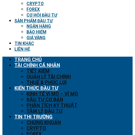
CRYPTO
FOREX
CƠ HỘI ĐẦU TƯ
SẢN PHẨM ĐẦU TƯ
NGÂN HÀNG
BẢO HIỂM
GIÁ VÀNG
TIN KHÁC
LIÊN HỆ
TRANG CHỦ
TÀI CHÍNH CÁ NHÂN
TIẾT KIỆM
QUẢN LÝ TÀI CHÍNH
THUẾ & PHÚC LỢI
KIẾN THỨC ĐẦU TƯ
KINH TẾ VI MÔ – VĨ MÔ
ĐẦU TƯ CƠ BẢN
PHÂN TÍCH KỸ THUẬT
TÂM LÝ ĐẦU TƯ
TIN THỊ TRƯỜNG
CHỨNG KHOÁN
CRYPTO
FOREX