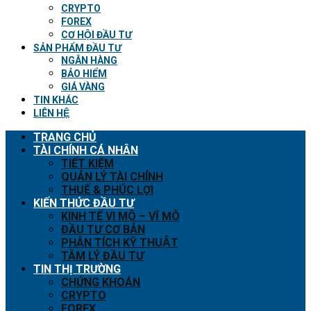
CRYPTO
FOREX
CƠ HỘI ĐẦU TƯ
SẢN PHẨM ĐẦU TƯ
NGÂN HÀNG
BẢO HIỂM
GIÁ VÀNG
TIN KHÁC
LIÊN HỆ
TRANG CHỦ
TÀI CHÍNH CÁ NHÂN
TIẾT KIỆM
QUẢN LÝ TÀI CHÍNH
THUẾ & PHÚC LỢI
KIẾN THỨC ĐẦU TƯ
KINH TẾ VI MÔ – VĨ MÔ
ĐẦU TƯ CƠ BẢN
PHÂN TÍCH KỸ THUẬT
TÂM LÝ ĐẦU TƯ
TIN THỊ TRƯỜNG
CHỨNG KHOÁN
CRYPTO
FOREX