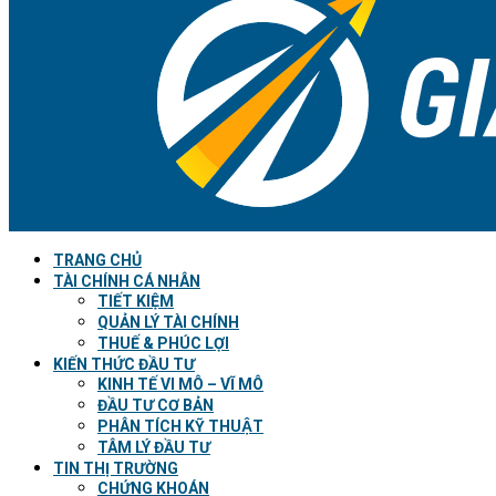
TRANG CHỦ
TÀI CHÍNH CÁ NHÂN
TIẾT KIỆM
QUẢN LÝ TÀI CHÍNH
THUẾ & PHÚC LỢI
KIẾN THỨC ĐẦU TƯ
KINH TẾ VI MÔ – VĨ MÔ
ĐẦU TƯ CƠ BẢN
PHÂN TÍCH KỸ THUẬT
TÂM LÝ ĐẦU TƯ
TIN THỊ TRƯỜNG
CHỨNG KHOÁN