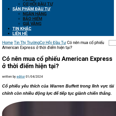
CƠ HỘI ĐẦU TƯ
SẢN PHẨM ĐẦU TƯ
NGÂN HÀNG
BẢO HIỂM
GIÁ VÀNG
TIN KHÁC
LIÊN HỆ
Home
Tin Thị Trường
Cơ Hội Đầu Tư
Có nên mua cổ phiếu
American Express ở thời điểm hiện tại?
Có nên mua cổ phiếu American Express
ở thời điểm hiện tại?
written by
editor
01/04/2024
Cổ phiếu yêu thích của Warren Buffett trong lĩnh vực tài
chính còn nhiều động lực để tiếp tục giành chiến thắng.