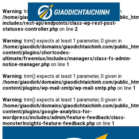
Warning
: trim() expects at least 1 parameter, 0 given in
/home/giaodich/domains/giaodichtaichinh.com/public_htm
includes/rest-api/endpoints/class-wp-rest-post-
statuses-controller.php
on line
2
Warning
: trim() expects at least 1 parameter, 0 given in
/home/giaodich/domains/giaodichtaichinh.com/public_htm
content/plugins/shortcodes-
ultimate/freemius/includes/managers/class-fs-admin-
notice-manager.php
on line
1
Warning
: trim() expects at least 1 parameter, 0 given in
/home/giaodich/domains/giaodichtaichinh.com/public_htm
content/plugins/wp-mail-smtp/wp-mail-smtp.php
on line
1
Warning
: trim() expects at least 1 parameter, 0 given in
/home/giaodich/domains/giaodichtaichinh.com/public_htm
content/plugins/google-analytics-for-
wordpress/includes/admin/feature-feedback/class-
monsterInsights-feature-feedback.php
on line
1