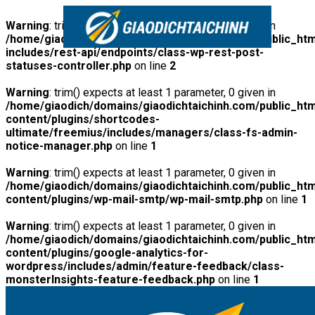
Warning
: trim() expects at least 1 parameter, 0 given in
/home/giaodich/domains/giaodichtaichinh.com/public_htm
includes/rest-api/endpoints/class-wp-rest-post-
statuses-controller.php
on line
2
Warning
: trim() expects at least 1 parameter, 0 given in
/home/giaodich/domains/giaodichtaichinh.com/public_htm
content/plugins/shortcodes-
ultimate/freemius/includes/managers/class-fs-admin-
notice-manager.php
on line
1
Warning
: trim() expects at least 1 parameter, 0 given in
/home/giaodich/domains/giaodichtaichinh.com/public_htm
content/plugins/wp-mail-smtp/wp-mail-smtp.php
on line
1
Warning
: trim() expects at least 1 parameter, 0 given in
/home/giaodich/domains/giaodichtaichinh.com/public_htm
content/plugins/google-analytics-for-
wordpress/includes/admin/feature-feedback/class-
monsterInsights-feature-feedback.php
on line
1