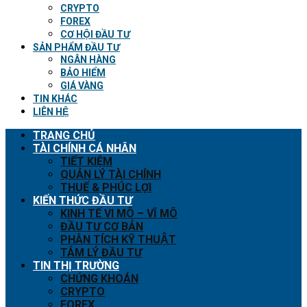
CRYPTO
FOREX
CƠ HỘI ĐẦU TƯ
SẢN PHẨM ĐẦU TƯ
NGÂN HÀNG
BẢO HIỂM
GIÁ VÀNG
TIN KHÁC
LIÊN HỆ
TRANG CHỦ
TÀI CHÍNH CÁ NHÂN
TIẾT KIỆM
QUẢN LÝ TÀI CHÍNH
THUẾ & PHÚC LỢI
KIẾN THỨC ĐẦU TƯ
KINH TẾ VI MÔ – VĨ MÔ
ĐẦU TƯ CƠ BẢN
PHÂN TÍCH KỸ THUẬT
TÂM LÝ ĐẦU TƯ
TIN THỊ TRƯỜNG
CHỨNG KHOÁN
CRYPTO
FOREX