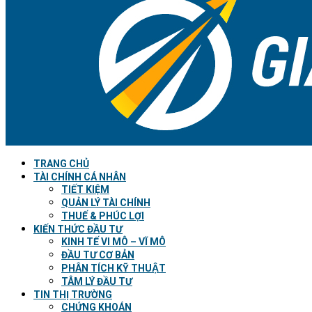
TRANG CHỦ
TÀI CHÍNH CÁ NHÂN
TIẾT KIỆM
QUẢN LÝ TÀI CHÍNH
THUẾ & PHÚC LỢI
KIẾN THỨC ĐẦU TƯ
KINH TẾ VI MÔ – VĨ MÔ
ĐẦU TƯ CƠ BẢN
PHÂN TÍCH KỸ THUẬT
TÂM LÝ ĐẦU TƯ
TIN THỊ TRƯỜNG
CHỨNG KHOÁN