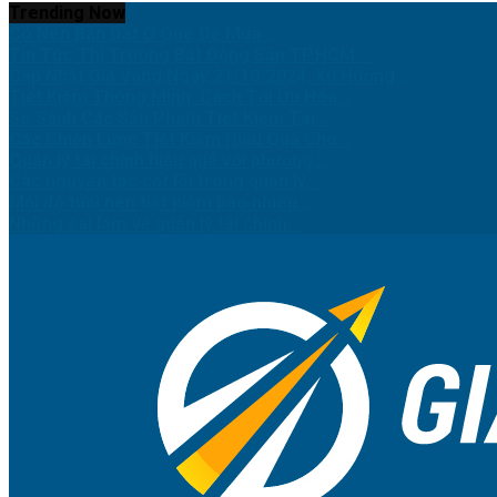
Trending Now
Có Nên Bán Đất Ở Quê Để Mua...
Tin Tức Thị Trường Bất Động Sản TP.HCM:...
Cập Nhật Giá Vàng Ngày 21/10/2024: Xu Hướng...
Tiết Kiệm Thông Minh: Cách Tối Ưu Hóa...
So Sánh Các Sản Phẩm Tiết Kiệm Tại...
Các Chiến Lược Tiết Kiệm Hiệu Quả Cho...
Quản lý tài chính hiệu quả với phương...
Các nguyên tắc cốt lõi trong quản lý...
Mỗi độ tuổi nên tiết kiệm bao nhiêu...
Những sai lầm về quản lý tài chính...