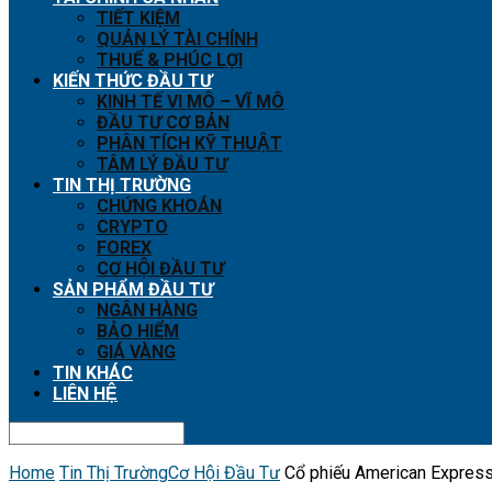
TIẾT KIỆM
QUẢN LÝ TÀI CHÍNH
THUẾ & PHÚC LỢI
KIẾN THỨC ĐẦU TƯ
KINH TẾ VI MÔ – VĨ MÔ
ĐẦU TƯ CƠ BẢN
PHÂN TÍCH KỸ THUẬT
TÂM LÝ ĐẦU TƯ
TIN THỊ TRƯỜNG
CHỨNG KHOÁN
CRYPTO
FOREX
CƠ HỘI ĐẦU TƯ
SẢN PHẨM ĐẦU TƯ
NGÂN HÀNG
BẢO HIỂM
GIÁ VÀNG
TIN KHÁC
LIÊN HỆ
Home
Tin Thị Trường
Cơ Hội Đầu Tư
Cổ phiếu American Express