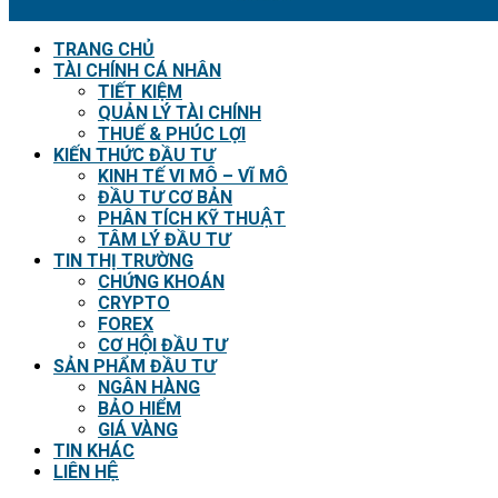
TRANG CHỦ
TÀI CHÍNH CÁ NHÂN
TIẾT KIỆM
QUẢN LÝ TÀI CHÍNH
THUẾ & PHÚC LỢI
KIẾN THỨC ĐẦU TƯ
KINH TẾ VI MÔ – VĨ MÔ
ĐẦU TƯ CƠ BẢN
PHÂN TÍCH KỸ THUẬT
TÂM LÝ ĐẦU TƯ
TIN THỊ TRƯỜNG
CHỨNG KHOÁN
CRYPTO
FOREX
CƠ HỘI ĐẦU TƯ
SẢN PHẨM ĐẦU TƯ
NGÂN HÀNG
BẢO HIỂM
GIÁ VÀNG
TIN KHÁC
LIÊN HỆ