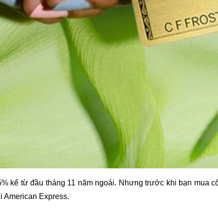
 65% kể từ đầu tháng 11 năm ngoái. Nhưng trước khi bạn mua cổ p
ới American Express.