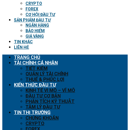
CRYPTO
FOREX
CƠ HỘI ĐẦU TƯ
SẢN PHẨM ĐẦU TƯ
NGÂN HÀNG
BẢO HIỂM
GIÁ VÀNG
TIN KHÁC
LIÊN HỆ
TRANG CHỦ
TÀI CHÍNH CÁ NHÂN
TIẾT KIỆM
QUẢN LÝ TÀI CHÍNH
THUẾ & PHÚC LỢI
KIẾN THỨC ĐẦU TƯ
KINH TẾ VI MÔ – VĨ MÔ
ĐẦU TƯ CƠ BẢN
PHÂN TÍCH KỸ THUẬT
TÂM LÝ ĐẦU TƯ
TIN THỊ TRƯỜNG
CHỨNG KHOÁN
CRYPTO
FOREX