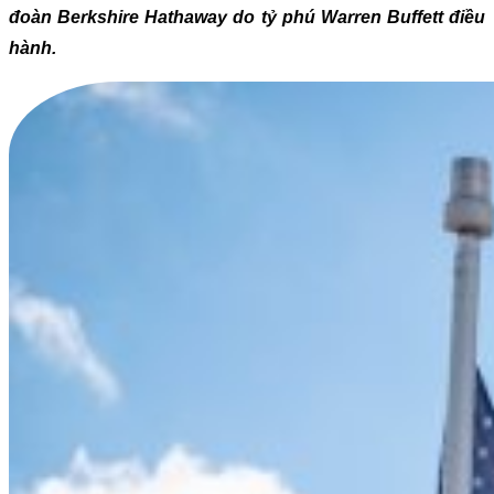
đoàn Berkshire Hathaway do tỷ phú Warren Buffett điều
hành.