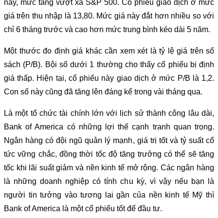
nay, mức tăng vượt xa S&P 500. Cổ phiếu giao dịch ở mức
giá trên thu nhập là 13,80. Mức giá này đắt hơn nhiều so với
chỉ 6 tháng trước và cao hơn mức trung bình kéo dài 5 năm.
Một thước đo định giá khác cần xem xét là tỷ lệ giá trên sổ
sách (P/B). Bội số dưới 1 thường cho thấy cổ phiếu bị định
giá thấp. Hiện tại, cổ phiếu này giao dịch ở mức P/B là 1,2.
Con số này cũng đã tăng lên đáng kể trong vài tháng qua.
Là một tổ chức tài chính lớn với lịch sử thành công lâu dài,
Bank of America có những lợi thế cạnh tranh quan trọng.
Ngân hàng có đội ngũ quản lý mạnh, giá trị tốt và tỷ suất cổ
tức vững chắc, đồng thời tốc độ tăng trưởng có thể sẽ tăng
tốc khi lãi suất giảm và nền kinh tế mở rộng. Các ngân hàng
là những doanh nghiệp có tính chu kỳ, vì vậy nếu bạn là
người tin tưởng vào tương lai gần của nền kinh tế Mỹ thì
Bank of America là một cổ phiếu tốt để đầu tư.