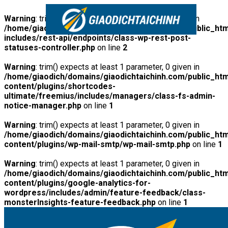
Warning
: trim() expects at least 1 parameter, 0 given in
/home/giaodich/domains/giaodichtaichinh.com/public_htm
includes/rest-api/endpoints/class-wp-rest-post-
statuses-controller.php
on line
2
Warning
: trim() expects at least 1 parameter, 0 given in
/home/giaodich/domains/giaodichtaichinh.com/public_htm
content/plugins/shortcodes-
ultimate/freemius/includes/managers/class-fs-admin-
notice-manager.php
on line
1
Warning
: trim() expects at least 1 parameter, 0 given in
/home/giaodich/domains/giaodichtaichinh.com/public_htm
content/plugins/wp-mail-smtp/wp-mail-smtp.php
on line
1
Warning
: trim() expects at least 1 parameter, 0 given in
/home/giaodich/domains/giaodichtaichinh.com/public_htm
content/plugins/google-analytics-for-
wordpress/includes/admin/feature-feedback/class-
monsterInsights-feature-feedback.php
on line
1