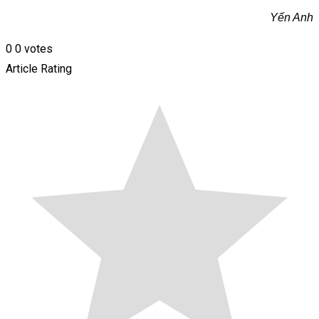
Yến Anh
0
0
votes
Article Rating