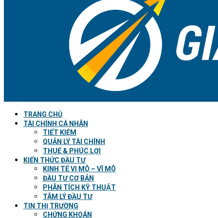
TRANG CHỦ
TÀI CHÍNH CÁ NHÂN
TIẾT KIỆM
QUẢN LÝ TÀI CHÍNH
THUẾ & PHÚC LỢI
KIẾN THỨC ĐẦU TƯ
KINH TẾ VI MÔ – VĨ MÔ
ĐẦU TƯ CƠ BẢN
PHÂN TÍCH KỸ THUẬT
TÂM LÝ ĐẦU TƯ
TIN THỊ TRƯỜNG
CHỨNG KHOÁN