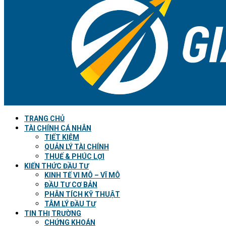
TRANG CHỦ
TÀI CHÍNH CÁ NHÂN
TIẾT KIỆM
QUẢN LÝ TÀI CHÍNH
THUẾ & PHÚC LỢI
KIẾN THỨC ĐẦU TƯ
KINH TẾ VI MÔ – VĨ MÔ
ĐẦU TƯ CƠ BẢN
PHÂN TÍCH KỸ THUẬT
TÂM LÝ ĐẦU TƯ
TIN THỊ TRƯỜNG
CHỨNG KHOÁN