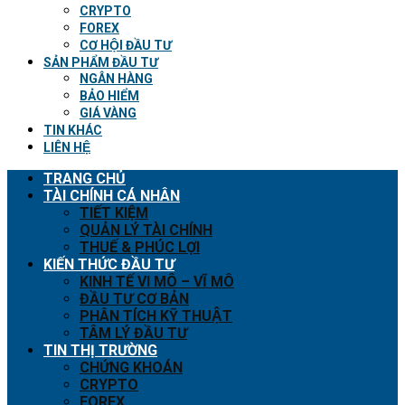
CRYPTO
FOREX
CƠ HỘI ĐẦU TƯ
SẢN PHẨM ĐẦU TƯ
NGÂN HÀNG
BẢO HIỂM
GIÁ VÀNG
TIN KHÁC
LIÊN HỆ
TRANG CHỦ
TÀI CHÍNH CÁ NHÂN
TIẾT KIỆM
QUẢN LÝ TÀI CHÍNH
THUẾ & PHÚC LỢI
KIẾN THỨC ĐẦU TƯ
KINH TẾ VI MÔ – VĨ MÔ
ĐẦU TƯ CƠ BẢN
PHÂN TÍCH KỸ THUẬT
TÂM LÝ ĐẦU TƯ
TIN THỊ TRƯỜNG
CHỨNG KHOÁN
CRYPTO
FOREX