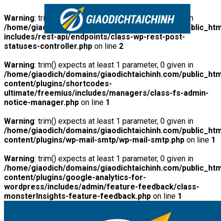
Warning
: trim() expects at least 1 parameter, 0 given in
/home/giaodich/domains/giaodichtaichinh.com/public_htm
includes/rest-api/endpoints/class-wp-rest-post-
statuses-controller.php
on line
2
Warning
: trim() expects at least 1 parameter, 0 given in
/home/giaodich/domains/giaodichtaichinh.com/public_htm
content/plugins/shortcodes-
ultimate/freemius/includes/managers/class-fs-admin-
notice-manager.php
on line
1
Warning
: trim() expects at least 1 parameter, 0 given in
/home/giaodich/domains/giaodichtaichinh.com/public_htm
content/plugins/wp-mail-smtp/wp-mail-smtp.php
on line
1
Warning
: trim() expects at least 1 parameter, 0 given in
/home/giaodich/domains/giaodichtaichinh.com/public_htm
content/plugins/google-analytics-for-
wordpress/includes/admin/feature-feedback/class-
monsterInsights-feature-feedback.php
on line
1