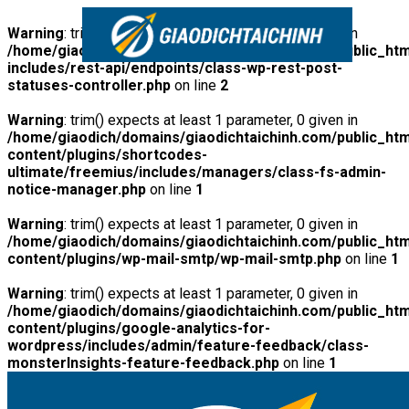
Warning
: trim() expects at least 1 parameter, 0 given in
/home/giaodich/domains/giaodichtaichinh.com/public_htm
includes/rest-api/endpoints/class-wp-rest-post-
statuses-controller.php
on line
2
Warning
: trim() expects at least 1 parameter, 0 given in
/home/giaodich/domains/giaodichtaichinh.com/public_htm
content/plugins/shortcodes-
ultimate/freemius/includes/managers/class-fs-admin-
notice-manager.php
on line
1
Warning
: trim() expects at least 1 parameter, 0 given in
/home/giaodich/domains/giaodichtaichinh.com/public_htm
content/plugins/wp-mail-smtp/wp-mail-smtp.php
on line
1
Warning
: trim() expects at least 1 parameter, 0 given in
/home/giaodich/domains/giaodichtaichinh.com/public_htm
content/plugins/google-analytics-for-
wordpress/includes/admin/feature-feedback/class-
monsterInsights-feature-feedback.php
on line
1