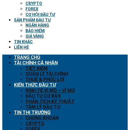
CRYPTO
FOREX
CƠ HỘI ĐẦU TƯ
SẢN PHẨM ĐẦU TƯ
NGÂN HÀNG
BẢO HIỂM
GIÁ VÀNG
TIN KHÁC
LIÊN HỆ
TRANG CHỦ
TÀI CHÍNH CÁ NHÂN
TIẾT KIỆM
QUẢN LÝ TÀI CHÍNH
THUẾ & PHÚC LỢI
KIẾN THỨC ĐẦU TƯ
KINH TẾ VI MÔ – VĨ MÔ
ĐẦU TƯ CƠ BẢN
PHÂN TÍCH KỸ THUẬT
TÂM LÝ ĐẦU TƯ
TIN THỊ TRƯỜNG
CHỨNG KHOÁN
CRYPTO
FOREX