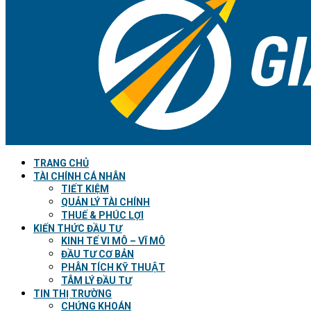
TRANG CHỦ
TÀI CHÍNH CÁ NHÂN
TIẾT KIỆM
QUẢN LÝ TÀI CHÍNH
THUẾ & PHÚC LỢI
KIẾN THỨC ĐẦU TƯ
KINH TẾ VI MÔ – VĨ MÔ
ĐẦU TƯ CƠ BẢN
PHÂN TÍCH KỸ THUẬT
TÂM LÝ ĐẦU TƯ
TIN THỊ TRƯỜNG
CHỨNG KHOÁN