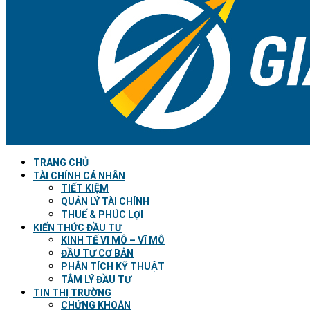
TRANG CHỦ
TÀI CHÍNH CÁ NHÂN
TIẾT KIỆM
QUẢN LÝ TÀI CHÍNH
THUẾ & PHÚC LỢI
KIẾN THỨC ĐẦU TƯ
KINH TẾ VI MÔ – VĨ MÔ
ĐẦU TƯ CƠ BẢN
PHÂN TÍCH KỸ THUẬT
TÂM LÝ ĐẦU TƯ
TIN THỊ TRƯỜNG
CHỨNG KHOÁN