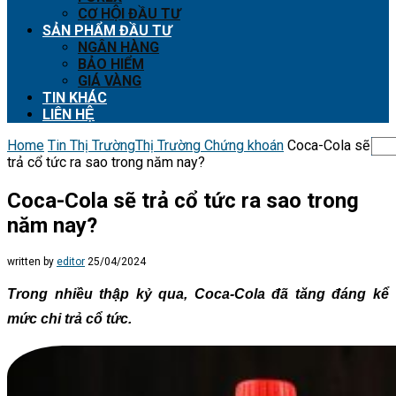
CƠ HỘI ĐẦU TƯ
SẢN PHẨM ĐẦU TƯ
NGÂN HÀNG
BẢO HIỂM
GIÁ VÀNG
TIN KHÁC
LIÊN HỆ
Home
Tin Thị Trường
Thị Trường Chứng khoán
Coca-Cola sẽ
trả cổ tức ra sao trong năm nay?
Coca-Cola sẽ trả cổ tức ra sao trong
năm nay?
written by
editor
25/04/2024
Trong nhiều thập kỷ qua, Coca-Cola đã tăng đáng kể
mức chi trả cổ tức.