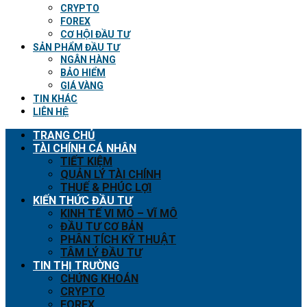
CRYPTO
FOREX
CƠ HỘI ĐẦU TƯ
SẢN PHẨM ĐẦU TƯ
NGÂN HÀNG
BẢO HIỂM
GIÁ VÀNG
TIN KHÁC
LIÊN HỆ
TRANG CHỦ
TÀI CHÍNH CÁ NHÂN
TIẾT KIỆM
QUẢN LÝ TÀI CHÍNH
THUẾ & PHÚC LỢI
KIẾN THỨC ĐẦU TƯ
KINH TẾ VI MÔ – VĨ MÔ
ĐẦU TƯ CƠ BẢN
PHÂN TÍCH KỸ THUẬT
TÂM LÝ ĐẦU TƯ
TIN THỊ TRƯỜNG
CHỨNG KHOÁN
CRYPTO
FOREX