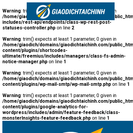
Warning
: trim() expects at least 1 parameter, 0 given in
/home/giaodich/domains/giaodichtaichinh.com/public_htm
includes/rest-api/endpoints/class-wp-rest-post-
statuses-controller.php
on line
2
Warning
: trim() expects at least 1 parameter, 0 given in
/home/giaodich/domains/giaodichtaichinh.com/public_htm
content/plugins/shortcodes-
ultimate/freemius/includes/managers/class-fs-admin-
notice-manager.php
on line
1
Warning
: trim() expects at least 1 parameter, 0 given in
/home/giaodich/domains/giaodichtaichinh.com/public_htm
content/plugins/wp-mail-smtp/wp-mail-smtp.php
on line
1
Warning
: trim() expects at least 1 parameter, 0 given in
/home/giaodich/domains/giaodichtaichinh.com/public_htm
content/plugins/google-analytics-for-
wordpress/includes/admin/feature-feedback/class-
monsterInsights-feature-feedback.php
on line
1