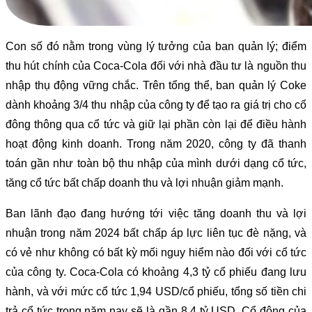
Con số đó nằm trong vùng lý tưởng của ban quản lý; điểm
thu hút chính của Coca-Cola đối với nhà đầu tư là nguồn thu
nhập thụ động vững chắc. Trên tổng thể, ban quản lý Coke
dành khoảng 3/4 thu nhập của công ty để tạo ra giá trị cho cổ
đông thông qua cổ tức và giữ lại phần còn lại để điều hành
hoạt động kinh doanh. Trong năm 2020, công ty đã thanh
toán gần như toàn bộ thu nhập của mình dưới dạng cổ tức,
tăng cổ tức bất chấp doanh thu và lợi nhuận giảm mạnh.
Ban lãnh đạo đang hướng tới việc tăng doanh thu và lợi
nhuận trong năm 2024 bất chấp áp lực liên tục đè nặng, và
có vẻ như không có bất kỳ mối nguy hiểm nào đối với cổ tức
của công ty. Coca-Cola có khoảng 4,3 tỷ cổ phiếu đang lưu
hành, và với mức cổ tức 1,94 USD/cổ phiếu, tổng số tiền chi
trả cổ tức trong năm nay sẽ là gần 8,4 tỷ USD. Cổ đông của