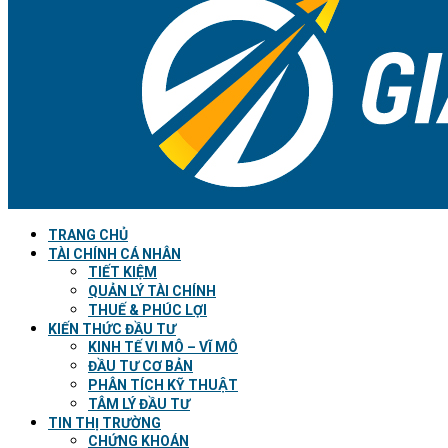
TRANG CHỦ
TÀI CHÍNH CÁ NHÂN
TIẾT KIỆM
QUẢN LÝ TÀI CHÍNH
THUẾ & PHÚC LỢI
KIẾN THỨC ĐẦU TƯ
KINH TẾ VI MÔ – VĨ MÔ
ĐẦU TƯ CƠ BẢN
PHÂN TÍCH KỸ THUẬT
TÂM LÝ ĐẦU TƯ
TIN THỊ TRƯỜNG
CHỨNG KHOÁN