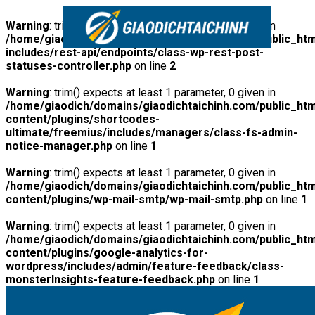
Warning
: trim() expects at least 1 parameter, 0 given in
/home/giaodich/domains/giaodichtaichinh.com/public_htm
includes/rest-api/endpoints/class-wp-rest-post-
statuses-controller.php
on line
2
Warning
: trim() expects at least 1 parameter, 0 given in
/home/giaodich/domains/giaodichtaichinh.com/public_htm
content/plugins/shortcodes-
ultimate/freemius/includes/managers/class-fs-admin-
notice-manager.php
on line
1
Warning
: trim() expects at least 1 parameter, 0 given in
/home/giaodich/domains/giaodichtaichinh.com/public_htm
content/plugins/wp-mail-smtp/wp-mail-smtp.php
on line
1
Warning
: trim() expects at least 1 parameter, 0 given in
/home/giaodich/domains/giaodichtaichinh.com/public_htm
content/plugins/google-analytics-for-
wordpress/includes/admin/feature-feedback/class-
monsterInsights-feature-feedback.php
on line
1