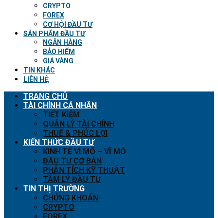
CRYPTO
FOREX
CƠ HỘI ĐẦU TƯ
SẢN PHẨM ĐẦU TƯ
NGÂN HÀNG
BẢO HIỂM
GIÁ VÀNG
TIN KHÁC
LIÊN HỆ
TRANG CHỦ
TÀI CHÍNH CÁ NHÂN
TIẾT KIỆM
QUẢN LÝ TÀI CHÍNH
THUẾ & PHÚC LỢI
KIẾN THỨC ĐẦU TƯ
KINH TẾ VI MÔ – VĨ MÔ
ĐẦU TƯ CƠ BẢN
PHÂN TÍCH KỸ THUẬT
TÂM LÝ ĐẦU TƯ
TIN THỊ TRƯỜNG
CHỨNG KHOÁN
CRYPTO
FOREX