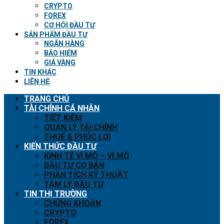
CRYPTO
FOREX
CƠ HỘI ĐẦU TƯ
SẢN PHẨM ĐẦU TƯ
NGÂN HÀNG
BẢO HIỂM
GIÁ VÀNG
TIN KHÁC
LIÊN HỆ
TRANG CHỦ
TÀI CHÍNH CÁ NHÂN
TIẾT KIỆM
QUẢN LÝ TÀI CHÍNH
THUẾ & PHÚC LỢI
KIẾN THỨC ĐẦU TƯ
KINH TẾ VI MÔ – VĨ MÔ
ĐẦU TƯ CƠ BẢN
PHÂN TÍCH KỸ THUẬT
TÂM LÝ ĐẦU TƯ
TIN THỊ TRƯỜNG
CHỨNG KHOÁN
CRYPTO
FOREX