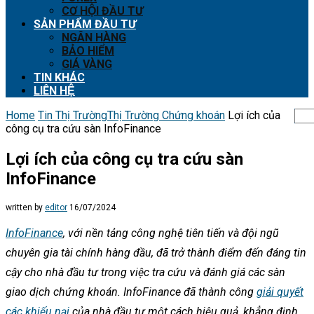
CƠ HỘI ĐẦU TƯ
SẢN PHẨM ĐẦU TƯ
NGÂN HÀNG
BẢO HIỂM
GIÁ VÀNG
TIN KHÁC
LIÊN HỆ
Home
Tin Thị Trường
Thị Trường Chứng khoán
Lợi ích của
công cụ tra cứu sàn InfoFinance
Lợi ích của công cụ tra cứu sàn
InfoFinance
written by
editor
16/07/2024
InfoFinance
, với nền tảng công nghệ tiên tiến và đội ngũ
chuyên gia tài chính hàng đầu, đã trở thành điểm đến đáng tin
cậy cho nhà đầu tư trong việc tra cứu và đánh giá các sàn
giao dịch chứng khoán. InfoFinance đã thành công
giải quyết
các khiếu nại
của nhà đầu tư một cách hiệu quả, khẳng định