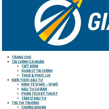
TRANG CHỦ
TÀI CHÍNH CÁ NHÂN
TIẾT KIỆM
QUẢN LÝ TÀI CHÍNH
THUẾ & PHÚC LỢI
KIẾN THỨC ĐẦU TƯ
KINH TẾ VI MÔ – VĨ MÔ
ĐẦU TƯ CƠ BẢN
PHÂN TÍCH KỸ THUẬT
TÂM LÝ ĐẦU TƯ
TIN THỊ TRƯỜNG
CHỨNG KHOÁN