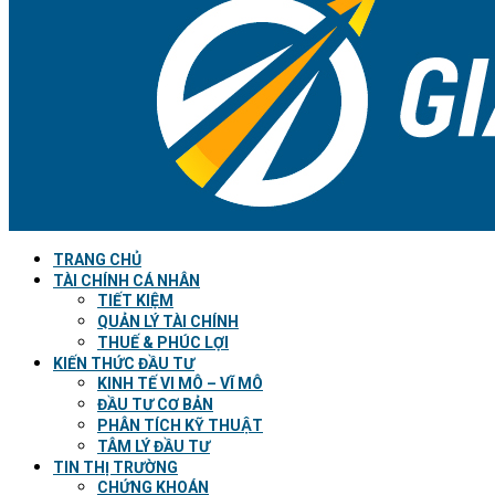
TRANG CHỦ
TÀI CHÍNH CÁ NHÂN
TIẾT KIỆM
QUẢN LÝ TÀI CHÍNH
THUẾ & PHÚC LỢI
KIẾN THỨC ĐẦU TƯ
KINH TẾ VI MÔ – VĨ MÔ
ĐẦU TƯ CƠ BẢN
PHÂN TÍCH KỸ THUẬT
TÂM LÝ ĐẦU TƯ
TIN THỊ TRƯỜNG
CHỨNG KHOÁN