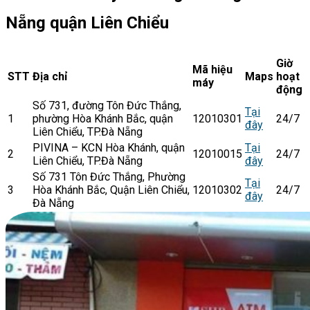
Nẵng quận Liên Chiểu
Giờ
Mã hiệu
STT
Địa chỉ
Maps
hoạt
máy
động
Số 731, đường Tôn Đức Thắng,
Tại
1
phường Hòa Khánh Bắc, quận
12010301
24/7
đây
Liên Chiểu, TP.Đà Nẵng
PIVINA – KCN Hòa Khánh, quận
Tại
2
12010015
24/7
Liên Chiểu, TP.Đà Nẵng
đây
Số 731 Tôn Đức Thắng, Phường
Tại
3
Hòa Khánh Bắc, Quận Liên Chiểu,
12010302
24/7
đây
Đà Nẵng