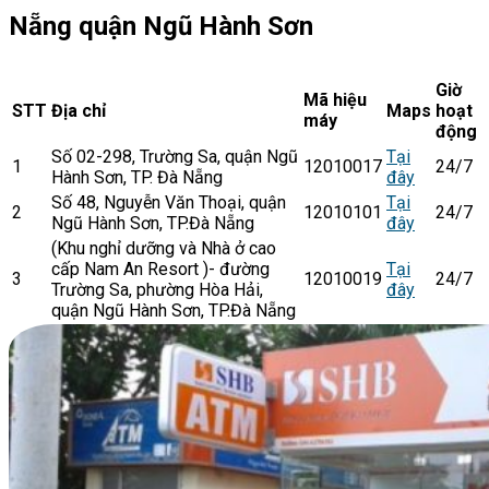
Nẵng quận Ngũ Hành Sơn
Giờ
Mã hiệu
STT
Địa chỉ
Maps
hoạt
máy
động
Số 02-298, Trường Sa, quận Ngũ
Tại
1
12010017
24/7
Hành Sơn, TP. Đà Nẵng
đây
Số 48, Nguyễn Văn Thoại, quận
Tại
2
12010101
24/7
Ngũ Hành Sơn, TP.Đà Nẵng
đây
(Khu nghỉ dưỡng và Nhà ở cao
cấp Nam An Resort )- đường
Tại
3
12010019
24/7
Trường Sa, phường Hòa Hải,
đây
quận Ngũ Hành Sơn, TP.Đà Nẵng