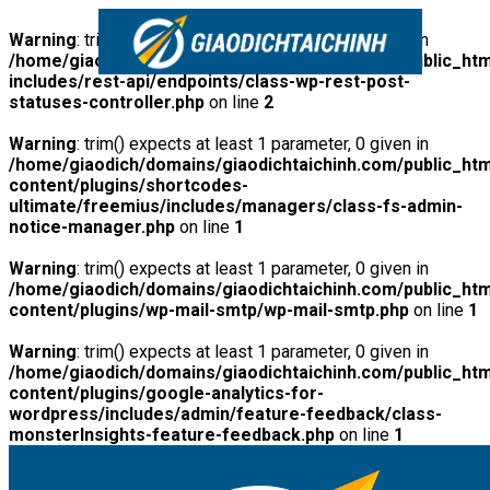
Warning
: trim() expects at least 1 parameter, 0 given in
/home/giaodich/domains/giaodichtaichinh.com/public_htm
includes/rest-api/endpoints/class-wp-rest-post-
statuses-controller.php
on line
2
Warning
: trim() expects at least 1 parameter, 0 given in
/home/giaodich/domains/giaodichtaichinh.com/public_htm
content/plugins/shortcodes-
ultimate/freemius/includes/managers/class-fs-admin-
notice-manager.php
on line
1
Warning
: trim() expects at least 1 parameter, 0 given in
/home/giaodich/domains/giaodichtaichinh.com/public_htm
content/plugins/wp-mail-smtp/wp-mail-smtp.php
on line
1
Warning
: trim() expects at least 1 parameter, 0 given in
/home/giaodich/domains/giaodichtaichinh.com/public_htm
content/plugins/google-analytics-for-
wordpress/includes/admin/feature-feedback/class-
monsterInsights-feature-feedback.php
on line
1