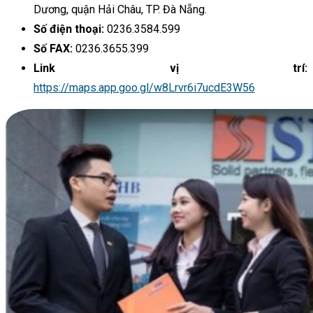
Dương, quận Hải Châu, TP. Đà Nẵng.
Số điện thoại:
0236.3584.599
Số FAX:
0236.3655.399
Link vị trí:
https://maps.app.goo.gl/w8Lrvr6i7ucdE3W56