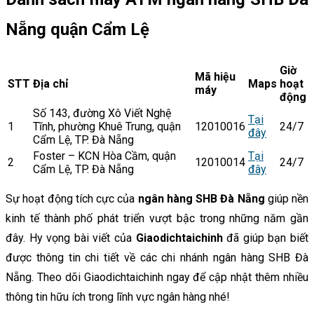
Nẵng quận Cẩm Lệ
Giờ
Mã hiệu
STT
Địa chỉ
Maps
hoạt
máy
động
Số 143, đường Xô Viết Nghệ
Tại
1
Tĩnh, phường Khuê Trung, quận
12010016
24/7
đây
Cẩm Lệ, TP. Đà Nẵng
Foster – KCN Hòa Cầm, quận
Tại
2
12010014
24/7
Cẩm Lệ, TP. Đà Nẵng
đây
Sự hoạt động tích cực của
ngân hàng SHB Đà Nẵng
giúp nền
kinh tế thành phố phát triển vượt bậc trong những năm gần
đây. Hy vọng bài viết của
Giaodichtaichinh
đã giúp bạn biết
được thông tin chi tiết về các chi nhánh ngân hàng SHB Đà
Nẵng. Theo dõi Giaodichtaichinh ngay để cập nhật thêm nhiều
thông tin hữu ích trong lĩnh vực ngân hàng nhé!