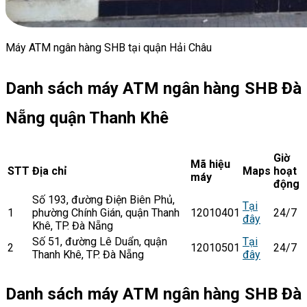
Máy ATM ngân hàng SHB tại quận Hải Châu
Danh sách máy ATM ngân hàng SHB Đà
Nẵng quận Thanh Khê
Giờ
Mã hiệu
STT
Địa chỉ
Maps
hoạt
máy
động
Số 193, đường Điện Biên Phủ,
Tại
1
phường Chính Gián, quận Thanh
12010401
24/7
đây
Khê, TP. Đà Nẵng
Số 51, đường Lê Duẩn, quận
Tại
2
12010501
24/7
Thanh Khê, TP. Đà Nẵng
đây
Danh sách máy ATM ngân hàng SHB Đà