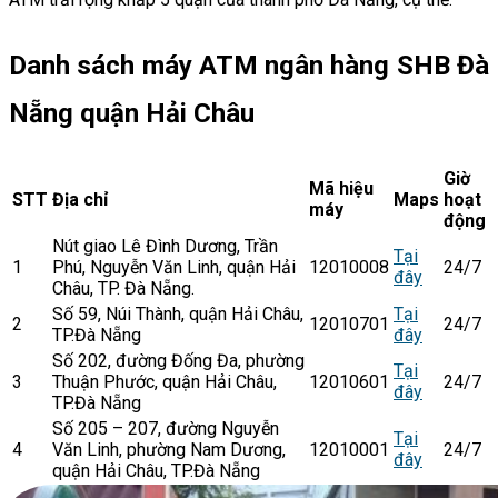
Danh sách máy ATM ngân hàng SHB Đà
Nẵng quận Hải Châu
Giờ
Mã hiệu
STT
Địa chỉ
Maps
hoạt
máy
động
Nút giao Lê Đình Dương, Trần
Tại
1
Phú, Nguyễn Văn Linh, quận Hải
12010008
24/7
đây
Châu, TP. Đà Nẵng.
Số 59, Núi Thành, quận Hải Châu,
Tại
2
12010701
24/7
TP.Đà Nẵng
đây
Số 202, đường Đống Đa, phường
Tại
3
Thuận Phước, quận Hải Châu,
12010601
24/7
đây
TP.Đà Nẵng
Số 205 – 207, đường Nguyễn
Tại
4
Văn Linh, phường Nam Dương,
12010001
24/7
đây
quận Hải Châu, TP.Đà Nẵng