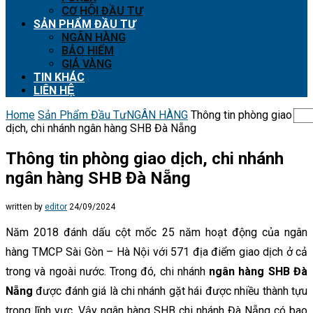
CƠ HỘI ĐẦU TƯ
SẢN PHẨM ĐẦU TƯ
NGÂN HÀNG
BẢO HIỂM
GIÁ VÀNG
TIN KHÁC
LIÊN HỆ
Home
Sản Phẩm Đầu Tư
NGÂN HÀNG
Thông tin phòng giao
dịch, chi nhánh ngân hàng SHB Đà Nẵng
Thông tin phòng giao dịch, chi nhánh
ngân hàng SHB Đà Nẵng
written by
editor
24/09/2024
Năm 2018 đánh dấu cột mốc 25 năm hoạt động của ngân
hàng TMCP Sài Gòn – Hà Nội với 571 địa điểm giao dịch ở cả
trong và ngoài nước. Trong đó, chi nhánh
ngân hàng SHB Đà
Nẵng
được đánh giá là chi nhánh gặt hái được nhiều thành tựu
trong lĩnh vực. Vậy ngân hàng SHB chi nhánh Đà Nẵng có bao