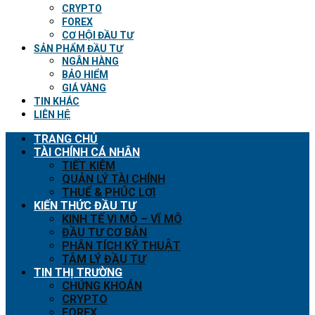
CRYPTO
FOREX
CƠ HỘI ĐẦU TƯ
SẢN PHẨM ĐẦU TƯ
NGÂN HÀNG
BẢO HIỂM
GIÁ VÀNG
TIN KHÁC
LIÊN HỆ
TRANG CHỦ
TÀI CHÍNH CÁ NHÂN
TIẾT KIỆM
QUẢN LÝ TÀI CHÍNH
THUẾ & PHÚC LỢI
KIẾN THỨC ĐẦU TƯ
KINH TẾ VI MÔ – VĨ MÔ
ĐẦU TƯ CƠ BẢN
PHÂN TÍCH KỸ THUẬT
TÂM LÝ ĐẦU TƯ
TIN THỊ TRƯỜNG
CHỨNG KHOÁN
CRYPTO
FOREX