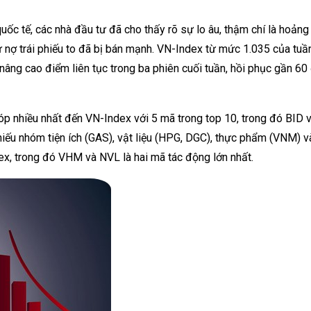
uốc tế, các nhà
đầu tư
đã
cho thấy rõ
sự
lo âu
, thậm chí là hoản
 nợ
trái phiếu
to
đã bị bán mạnh. VN-Index
từ
mức 1.035 của tuầ
nâng cao
điểm
liên tục
trong ba phiên cuối tuần,
hồi phục
gần
60
p nhiều nhất đến VN-Index với 5 mã trong top 10, trong đó BID 
iếu nhóm tiện ích (GAS), vật liệu (HPG, DGC), thực phẩm (VNM) v
x, trong đó VHM và NVL là hai mã tác động lớn nhất.