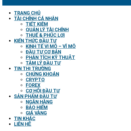
TRANG CHỦ
TÀI CHÍNH CÁ NHÂN
TIẾT KIỆM
QUẢN LÝ TÀI CHÍNH
THUẾ & PHÚC LỢI
KIẾN THỨC ĐẦU TƯ
KINH TẾ VI MÔ – VĨ MÔ
ĐẦU TƯ CƠ BẢN
PHÂN TÍCH KỸ THUẬT
TÂM LÝ ĐẦU TƯ
TIN THỊ TRƯỜNG
CHỨNG KHOÁN
CRYPTO
FOREX
CƠ HỘI ĐẦU TƯ
SẢN PHẨM ĐẦU TƯ
NGÂN HÀNG
BẢO HIỂM
GIÁ VÀNG
TIN KHÁC
LIÊN HỆ