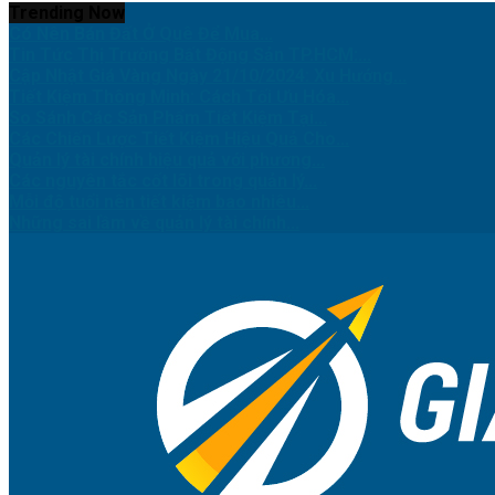
Trending Now
Có Nên Bán Đất Ở Quê Để Mua...
Tin Tức Thị Trường Bất Động Sản TP.HCM:...
Cập Nhật Giá Vàng Ngày 21/10/2024: Xu Hướng...
Tiết Kiệm Thông Minh: Cách Tối Ưu Hóa...
So Sánh Các Sản Phẩm Tiết Kiệm Tại...
Các Chiến Lược Tiết Kiệm Hiệu Quả Cho...
Quản lý tài chính hiệu quả với phương...
Các nguyên tắc cốt lõi trong quản lý...
Mỗi độ tuổi nên tiết kiệm bao nhiêu...
Những sai lầm về quản lý tài chính...