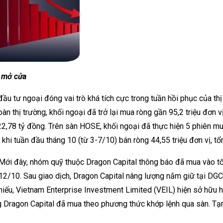
ờ mở cửa
ầu tư ngoại đóng vai trò khá tích cực trong tuần hồi phục của th
n thị trường, khối ngoại đã trở lại mua ròng gần 95,2 triệu đơn vị
722,78 tỷ đồng. Trên sàn HOSE, khối ngoại đã thực hiện 5 phiên mu
g khi tuần đầu tháng 10 (từ 3-7/10) bán ròng 44,55 triệu đơn vị, tổ
ng: Mới đây, nhóm quỹ thuộc Dragon Capital thông báo đã mua và
12/10. Sau giao dịch, Dragon Capital nâng lượng nắm giữ tại DGC 
iếu, Vietnam Enterprise Investment Limited (VEIL) hiện sở hữu hơn
g Dragon Capital đã mua theo phương thức khớp lệnh qua sàn. Tạm