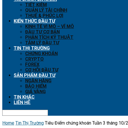
TIẾT KIỆM
QUẢN LÝ TÀI CHÍNH
THUẾ & PHÚC LỢI
KIẾN THỨC ĐẦU TƯ
KINH TẾ VI MÔ – VĨ MÔ
ĐẦU TƯ CƠ BẢN
PHÂN TÍCH KỸ THUẬT
TÂM LÝ ĐẦU TƯ
TIN THỊ TRƯỜNG
CHỨNG KHOÁN
CRYPTO
FOREX
CƠ HỘI ĐẦU TƯ
SẢN PHẨM ĐẦU TƯ
NGÂN HÀNG
BẢO HIỂM
GIÁ VÀNG
TIN KHÁC
LIÊN HỆ
Home
Tin Thị Trường
Tiêu Điểm chứng khoán Tuần 3 tháng 10/2