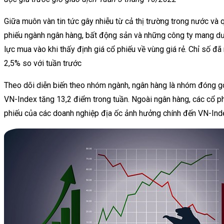
Giữa
muôn vàn
tin tức
gây nhiễu từ cả
thị trường
trong nước và q
phiếu
ngành ngân hàng
, bất động sản và
những
công ty
mang
dư
lực
mua
vào
khi
thấy định giá cổ phiếu về vùng giá
rẻ
. Chỉ số đã
2,5% so với tuần trước
Theo dõi diễn biến theo nhóm ngành, ngân hàng là nhóm đóng gó
VN-Index tăng 13,2 điểm trong tuần. Ngoài ngân hàng, các cổ ph
phiếu của các doanh nghiệp địa ốc ảnh hưởng chính đến VN-Inde