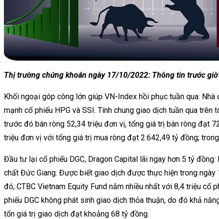
Thị trường chứng khoán ngày 17/10/2022: Thông tin trước gi
Khối ngoại góp công lớn giúp VN-Index hồi phục tuần qua: Nhà đ
mạnh cổ phiếu HPG và SSI. Tính chung giao dịch tuần qua trên toà
trước đó bán ròng 52,34 triệu đơn vị, tổng giá trị bán ròng đạt 
triệu đơn vị với tổng giá trị mua ròng đạt 2.642,49 tỷ đồng; tron
Đầu tư lại cổ phiếu DGC, Dragon Capital lãi ngay hơn 5 tỷ đồ
chất Đức Giang. Được biết giao dịch được thực hiện trong ngày 
đó, CTBC Vietnam Equity Fund nắm nhiều nhất với 8,4 triệu cổ ph
phiếu DGC không phát sinh giao dịch thỏa thuận, do đó khả năn
tổn giá trị giao dịch đạt khoảng 68 tỷ đồng.