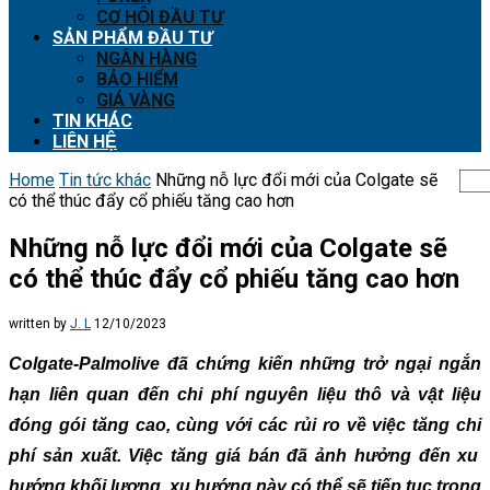
CƠ HỘI ĐẦU TƯ
SẢN PHẨM ĐẦU TƯ
NGÂN HÀNG
BẢO HIỂM
GIÁ VÀNG
TIN KHÁC
LIÊN HỆ
Home
Tin tức khác
Những nỗ lực đổi mới của Colgate sẽ
có thể thúc đẩy cổ phiếu tăng cao hơn
Những nỗ lực đổi mới của Colgate sẽ
có thể thúc đẩy cổ phiếu tăng cao hơn
written by
J. L
12/10/2023
Colgate-Palmolive đã chứng kiến những trở ngại ngắn
hạn liên quan đến chi phí nguyên liệu thô và vật liệu
đóng gói tăng
cao, cùng
với các rủi ro về việc tăng chi
phí sản xuất. Việc
tăng giá
bán đã ảnh hưởng đến xu
hướng khối lượng, xu hướng này có thể sẽ tiếp tục trong