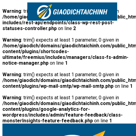
Warning
: trim() expects at least 1 parameter, 0 given in
/home/giaodich/domains/giaodichtaichinh.com/public_htm
includes/rest-api/endpoints/class-wp-rest-post-
statuses-controller.php
on line
2
Warning
: trim() expects at least 1 parameter, 0 given in
/home/giaodich/domains/giaodichtaichinh.com/public_htm
content/plugins/shortcodes-
ultimate/freemius/includes/managers/class-fs-admin-
notice-manager.php
on line
1
Warning
: trim() expects at least 1 parameter, 0 given in
/home/giaodich/domains/giaodichtaichinh.com/public_htm
content/plugins/wp-mail-smtp/wp-mail-smtp.php
on line
1
Warning
: trim() expects at least 1 parameter, 0 given in
/home/giaodich/domains/giaodichtaichinh.com/public_htm
content/plugins/google-analytics-for-
wordpress/includes/admin/feature-feedback/class-
monsterInsights-feature-feedback.php
on line
1