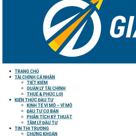
TRANG CHỦ
TÀI CHÍNH CÁ NHÂN
TIẾT KIỆM
QUẢN LÝ TÀI CHÍNH
THUẾ & PHÚC LỢI
KIẾN THỨC ĐẦU TƯ
KINH TẾ VI MÔ – VĨ MÔ
ĐẦU TƯ CƠ BẢN
PHÂN TÍCH KỸ THUẬT
TÂM LÝ ĐẦU TƯ
TIN THỊ TRƯỜNG
CHỨNG KHOÁN