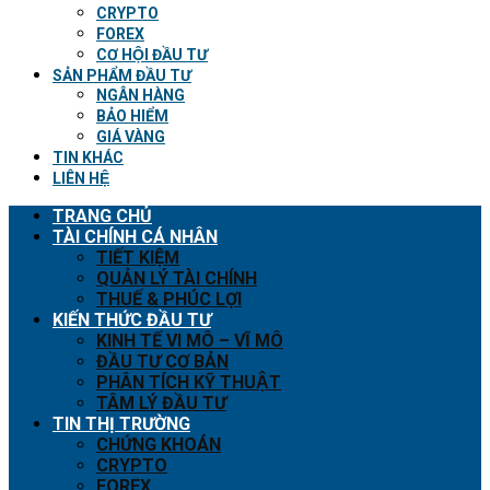
CRYPTO
FOREX
CƠ HỘI ĐẦU TƯ
SẢN PHẨM ĐẦU TƯ
NGÂN HÀNG
BẢO HIỂM
GIÁ VÀNG
TIN KHÁC
LIÊN HỆ
TRANG CHỦ
TÀI CHÍNH CÁ NHÂN
TIẾT KIỆM
QUẢN LÝ TÀI CHÍNH
THUẾ & PHÚC LỢI
KIẾN THỨC ĐẦU TƯ
KINH TẾ VI MÔ – VĨ MÔ
ĐẦU TƯ CƠ BẢN
PHÂN TÍCH KỸ THUẬT
TÂM LÝ ĐẦU TƯ
TIN THỊ TRƯỜNG
CHỨNG KHOÁN
CRYPTO
FOREX