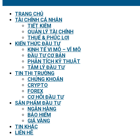
TRANG CHỦ
TÀI CHÍNH CÁ NHÂN
TIẾT KIỆM
QUẢN LÝ TÀI CHÍNH
THUẾ & PHÚC LỢI
KIẾN THỨC ĐẦU TƯ
KINH TẾ VI MÔ – VĨ MÔ
ĐẦU TƯ CƠ BẢN
PHÂN TÍCH KỸ THUẬT
TÂM LÝ ĐẦU TƯ
TIN THỊ TRƯỜNG
CHỨNG KHOÁN
CRYPTO
FOREX
CƠ HỘI ĐẦU TƯ
SẢN PHẨM ĐẦU TƯ
NGÂN HÀNG
BẢO HIỂM
GIÁ VÀNG
TIN KHÁC
LIÊN HỆ