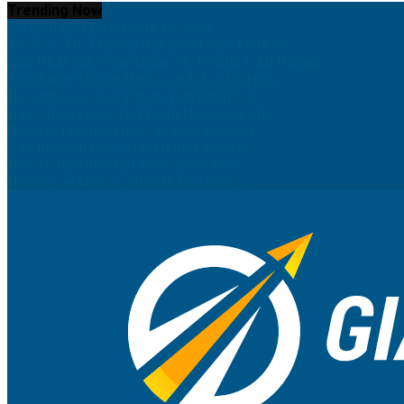
Trending Now
Có Nên Bán Đất Ở Quê Để Mua...
Tin Tức Thị Trường Bất Động Sản TP.HCM:...
Cập Nhật Giá Vàng Ngày 21/10/2024: Xu Hướng...
Tiết Kiệm Thông Minh: Cách Tối Ưu Hóa...
So Sánh Các Sản Phẩm Tiết Kiệm Tại...
Các Chiến Lược Tiết Kiệm Hiệu Quả Cho...
Quản lý tài chính hiệu quả với phương...
Các nguyên tắc cốt lõi trong quản lý...
Mỗi độ tuổi nên tiết kiệm bao nhiêu...
Những sai lầm về quản lý tài chính...