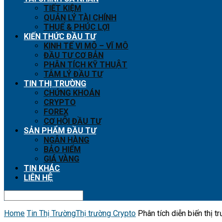
TIẾT KIỆM
QUẢN LÝ TÀI CHÍNH
THUẾ & PHÚC LỢI
KIẾN THỨC ĐẦU TƯ
KINH TẾ VI MÔ – VĨ MÔ
ĐẦU TƯ CƠ BẢN
PHÂN TÍCH KỸ THUẬT
TÂM LÝ ĐẦU TƯ
TIN THỊ TRƯỜNG
CHỨNG KHOÁN
CRYPTO
FOREX
CƠ HỘI ĐẦU TƯ
SẢN PHẨM ĐẦU TƯ
NGÂN HÀNG
BẢO HIỂM
GIÁ VÀNG
TIN KHÁC
LIÊN HỆ
Home
Tin Thị Trường
Thị trường Crypto
Phân tích diễn biến thị t