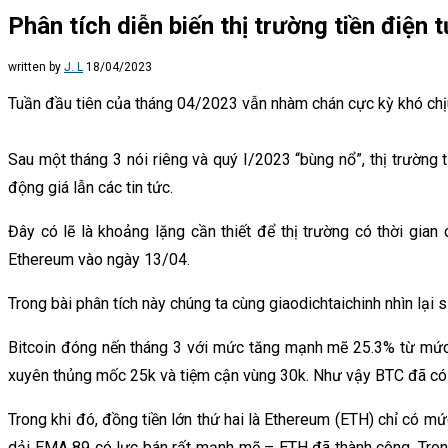
Phân tích diễn biến thị trường tiền điện 
written by
J. L
18/04/2023
Tuần đầu tiên của tháng 04/2023 vẫn nhàm chán cực kỳ khó chịu t
Sau một tháng 3 nói riêng và quý I/2023 “bùng nổ”, thị trường
động giá lẫn các tin tức.
Đây có lẽ là khoảng lặng cần thiết để thị trường có thời gi
Ethereum vào ngày 13/04.
Trong bài phân tích này chúng ta cùng giaodichtaichinh nhìn lại 
Bitcoin đóng nến tháng 3 với mức tăng mạnh mẽ 25.3% từ mức
xuyên thủng mốc 25k và tiệm cận vùng 30k. Như vậy BTC đã có 
Trong khi đó, đồng tiền lớn thứ hai là Ethereum (ETH) chỉ có
dải EMA 89 có lực bán rất mạnh mẽ – ETH đã thành công. Trong 