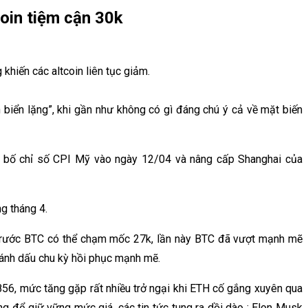
coin tiệm cận 30k
khiến các altcoin liên tục giảm.
 biển lặng”, khi gần như không có gì đáng chú ý cả về mặt biến
ông bố chỉ số CPI Mỹ vào ngày 12/04 và nâng cấp Shanghai của
ng tháng 4.
 trước BTC có thể chạm mốc 27k, lần này BTC đã vượt mạnh mẽ
đánh dấu chu kỳ hồi phục mạnh mẽ.
56, mức tăng gặp rất nhiều trở ngại khi ETH cố gắng xuyên qua
g để giữ vững mức giá, các tin tức tung ra dồi dào : Elon Musk