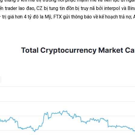
 trader lao đao, CZ bị tung tin đồn bị truy nã bởi interpol và Bi
ị giá hơn 4 tỷ đô la Mỹ, FTX gửi thông báo về kế hoạch trả nợ, Ar