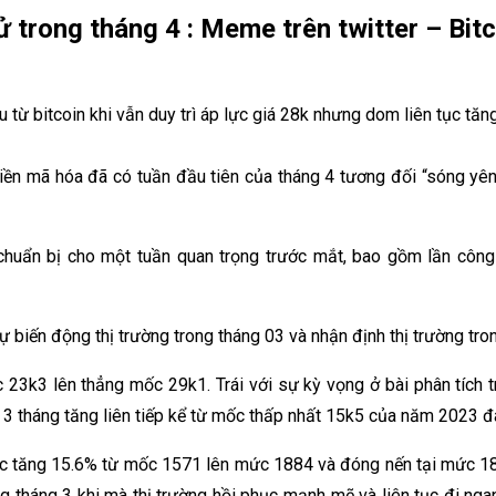
tử trong tháng 4 : Meme trên twitter – Bit
ừ bitcoin khi vẫn duy trì áp lực giá 28k nhưng dom liên tục tăng 
 tiền mã hóa đã có tuần đầu tiên của tháng 4 tương đối “sóng yên
an chuẩn bị cho một tuần quan trọng trước mắt, bao gồm lần c
sự biến động thị trường trong tháng 03 và nhận định thị trường tro
 23k3 lên thẳng mốc 29k1. Trái với sự kỳ vọng ở bài phân tích
3 tháng tăng liên tiếp kể từ mốc thấp nhất 15k5 của năm 2023 
 mức tăng 15.6% từ mốc 1571 lên mức 1884 và đóng nến tại mức 18
tháng 3 khi mà thị trường hồi phục mạnh mẽ và liên tục đi ngan