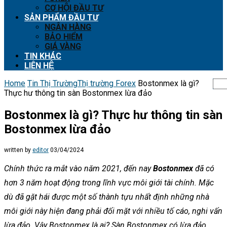
CƠ HỘI ĐẦU TƯ
SẢN PHẨM ĐẦU TƯ
NGÂN HÀNG
BẢO HIỂM
GIÁ VÀNG
TIN KHÁC
LIÊN HỆ
Home
Tin Thị Trường
Thị trường Forex
Bostonmex là gì?
Thực hư thông tin sàn Bostonmex lừa đảo
Bostonmex là gì? Thực hư thông tin sàn
Bostonmex lừa đảo
written by
editor
03/04/2024
Chính thức ra mắt vào năm 2021, đến nay
Bostonmex
đã có
hơn 3 năm hoạt động trong lĩnh vực môi giới tài chính. Mặc
dù đã gặt hái được một số thành tựu nhất định những nhà
môi giới này hiện đang phải đối mặt với nhiều tố cáo, nghi vấn
lừa đảo. Vậy Bostonmex là ai? Sàn Bostonmex có lừa đảo