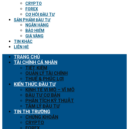
CRYPTO
FOREX
CƠ HỘI ĐẦU TƯ
SẢN PHẨM ĐẦU TƯ
NGÂN HÀNG
BẢO HIỂM
GIÁ VÀNG
TIN KHÁC
LIÊN HỆ
TRANG CHỦ
TÀI CHÍNH CÁ NHÂN
TIẾT KIỆM
QUẢN LÝ TÀI CHÍNH
THUẾ & PHÚC LỢI
KIẾN THỨC ĐẦU TƯ
KINH TẾ VI MÔ – VĨ MÔ
ĐẦU TƯ CƠ BẢN
PHÂN TÍCH KỸ THUẬT
TÂM LÝ ĐẦU TƯ
TIN THỊ TRƯỜNG
CHỨNG KHOÁN
CRYPTO
FOREX