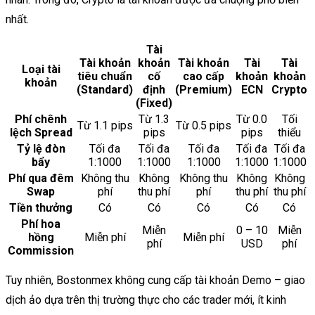
nhất.
Tài
Tài khoản
khoản
Tài khoản
Tài
Tài
Loại tài
tiêu chuẩn
cố
cao cấp
khoản
khoản
khoản
(Standard)
định
(Premium)
ECN
Crypto
(Fixed)
Phí chênh
Từ 1.3
Từ 0.0
Tối
Từ 1.1 pips
Từ 0.5 pips
lệch Spread
pips
pips
thiểu
Tỷ lệ đòn
Tối đa
Tối đa
Tối đa
Tối đa
Tối đa
bẩy
1:1000
1:1000
1:1000
1:1000
1:1000
Phí qua đêm
Không thu
Không
Không thu
Không
Không
Swap
phí
thu phí
phí
thu phí
thu phí
Tiền thưởng
Có
Có
Có
Có
Có
Phí hoa
Miễn
0 – 10
Miễn
hồng
Miễn phí
Miễn phí
phí
USD
phí
Commission
Tuy nhiên, Bostonmex không cung cấp tài khoản Demo – giao
dịch ảo dựa trên thị trường thực cho các trader mới, ít kinh