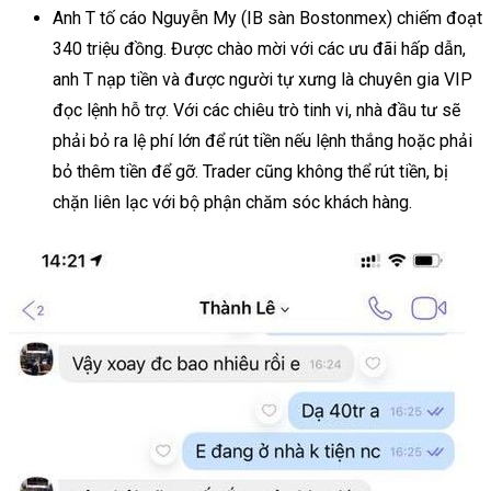
Anh T tố cáo Nguyễn My (IB sàn Bostonmex) chiếm đoạt
340 triệu đồng. Được chào mời với các ưu đãi hấp dẫn,
anh T nạp tiền và được người tự xưng là chuyên gia VIP
đọc lệnh hỗ trợ. Với các chiêu trò tinh vi, nhà đầu tư sẽ
phải bỏ ra lệ phí lớn để rút tiền nếu lệnh thắng hoặc phải
bỏ thêm tiền để gỡ. Trader cũng không thể rút tiền, bị
chặn liên lạc với bộ phận chăm sóc khách hàng.