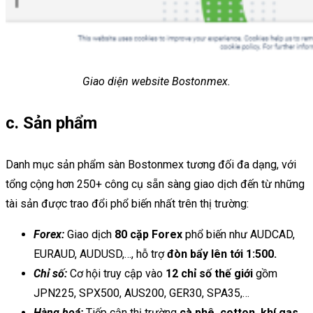
Giao diện website Bostonmex.
c. Sản phẩm
Danh mục sản phẩm sàn Bostonmex tương đối đa dạng, với
tổng cộng hơn 250+ công cụ sẵn sàng giao dịch đến từ những
tài sản được trao đổi phổ biến nhất trên thị trường:
Forex:
Giao dịch
80 cặp Forex
phổ biến như AUDCAD,
EURAUD, AUDUSD,…, hỗ trợ
đòn bẩy lên tới 1:500.
Chỉ số:
Cơ hội truy cập vào
12 chỉ số thế giới
gồm
JPN225, SPX500, AUS200, GER30, SPA35,…
Hàng hoá:
Tiếp cận thị trường
cà phê, cotton, khí gas