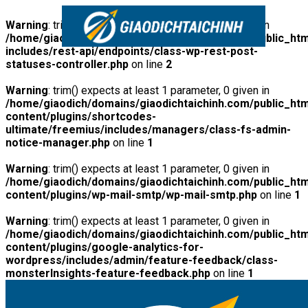
Warning
: trim() expects at least 1 parameter, 0 given in
/home/giaodich/domains/giaodichtaichinh.com/public_htm
includes/rest-api/endpoints/class-wp-rest-post-
statuses-controller.php
on line
2
Warning
: trim() expects at least 1 parameter, 0 given in
/home/giaodich/domains/giaodichtaichinh.com/public_htm
content/plugins/shortcodes-
ultimate/freemius/includes/managers/class-fs-admin-
notice-manager.php
on line
1
Warning
: trim() expects at least 1 parameter, 0 given in
/home/giaodich/domains/giaodichtaichinh.com/public_htm
content/plugins/wp-mail-smtp/wp-mail-smtp.php
on line
1
Warning
: trim() expects at least 1 parameter, 0 given in
/home/giaodich/domains/giaodichtaichinh.com/public_htm
content/plugins/google-analytics-for-
wordpress/includes/admin/feature-feedback/class-
monsterInsights-feature-feedback.php
on line
1