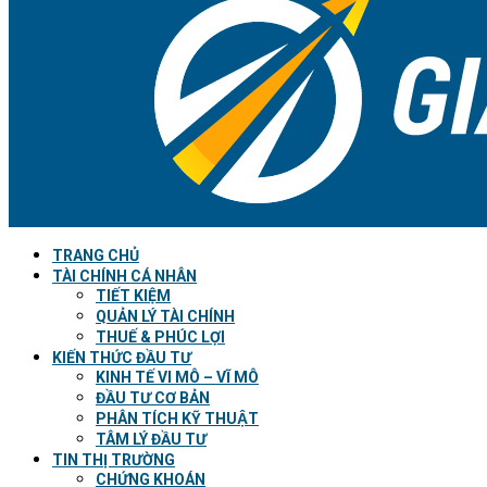
TRANG CHỦ
TÀI CHÍNH CÁ NHÂN
TIẾT KIỆM
QUẢN LÝ TÀI CHÍNH
THUẾ & PHÚC LỢI
KIẾN THỨC ĐẦU TƯ
KINH TẾ VI MÔ – VĨ MÔ
ĐẦU TƯ CƠ BẢN
PHÂN TÍCH KỸ THUẬT
TÂM LÝ ĐẦU TƯ
TIN THỊ TRƯỜNG
CHỨNG KHOÁN