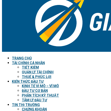
TRANG CHỦ
TÀI CHÍNH CÁ NHÂN
TIẾT KIỆM
QUẢN LÝ TÀI CHÍNH
THUẾ & PHÚC LỢI
KIẾN THỨC ĐẦU TƯ
KINH TẾ VI MÔ – VĨ MÔ
ĐẦU TƯ CƠ BẢN
PHÂN TÍCH KỸ THUẬT
TÂM LÝ ĐẦU TƯ
TIN THỊ TRƯỜNG
CHỨNG KHOÁN