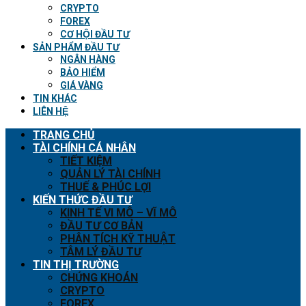
CRYPTO
FOREX
CƠ HỘI ĐẦU TƯ
SẢN PHẨM ĐẦU TƯ
NGÂN HÀNG
BẢO HIỂM
GIÁ VÀNG
TIN KHÁC
LIÊN HỆ
TRANG CHỦ
TÀI CHÍNH CÁ NHÂN
TIẾT KIỆM
QUẢN LÝ TÀI CHÍNH
THUẾ & PHÚC LỢI
KIẾN THỨC ĐẦU TƯ
KINH TẾ VI MÔ – VĨ MÔ
ĐẦU TƯ CƠ BẢN
PHÂN TÍCH KỸ THUẬT
TÂM LÝ ĐẦU TƯ
TIN THỊ TRƯỜNG
CHỨNG KHOÁN
CRYPTO
FOREX