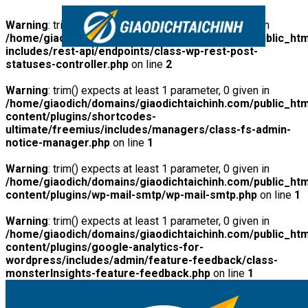
Warning
: trim() expects at least 1 parameter, 0 given in
/home/giaodich/domains/giaodichtaichinh.com/public_htm
includes/rest-api/endpoints/class-wp-rest-post-
statuses-controller.php
on line
2
Warning
: trim() expects at least 1 parameter, 0 given in
/home/giaodich/domains/giaodichtaichinh.com/public_htm
content/plugins/shortcodes-
ultimate/freemius/includes/managers/class-fs-admin-
notice-manager.php
on line
1
Warning
: trim() expects at least 1 parameter, 0 given in
/home/giaodich/domains/giaodichtaichinh.com/public_htm
content/plugins/wp-mail-smtp/wp-mail-smtp.php
on line
1
Warning
: trim() expects at least 1 parameter, 0 given in
/home/giaodich/domains/giaodichtaichinh.com/public_htm
content/plugins/google-analytics-for-
wordpress/includes/admin/feature-feedback/class-
monsterInsights-feature-feedback.php
on line
1