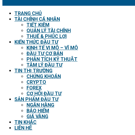
TRANG CHỦ
TÀI CHÍNH CÁ NHÂN
TIẾT KIỆM
QUẢN LÝ TÀI CHÍNH
THUẾ & PHÚC LỢI
KIẾN THỨC ĐẦU TƯ
KINH TẾ VI MÔ – VĨ MÔ
ĐẦU TƯ CƠ BẢN
PHÂN TÍCH KỸ THUẬT
TÂM LÝ ĐẦU TƯ
TIN THỊ TRƯỜNG
CHỨNG KHOÁN
CRYPTO
FOREX
CƠ HỘI ĐẦU TƯ
SẢN PHẨM ĐẦU TƯ
NGÂN HÀNG
BẢO HIỂM
GIÁ VÀNG
TIN KHÁC
LIÊN HỆ