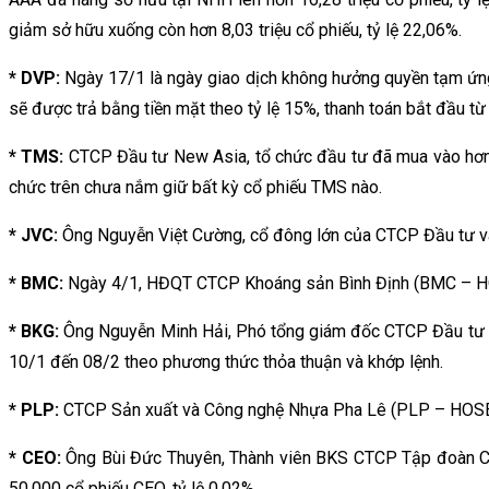
giảm sở hữu xuống còn hơn 8,03 triệu cổ phiếu, tỷ lệ 22,06%.
* DVP:
Ngày 17/1 là ngày giao dịch không hưởng quyền tạm ứng
sẽ được trả bằng tiền mặt theo tỷ lệ 15%, thanh toán bắt đầu t
* TMS:
CTCP Đầu tư New Asia, tổ chức đầu tư đã mua vào hơn 
chức trên chưa nắm giữ bất kỳ cổ phiếu TMS nào.
* JVC:
Ông Nguyễn Việt Cường, cổ đông lớn của CTCP Đầu tư và 
* BMC:
Ngày 4/1, HĐQT CTCP Khoáng sản Bình Định (BMC – HOSE)
* BKG:
Ông Nguyễn Minh Hải, Phó tổng giám đốc CTCP Đầu tư BK
10/1 đến 08/2 theo phương thức thỏa thuận và khớp lệnh.
* PLP:
CTCP Sản xuất và Công nghệ Nhựa Pha Lê (PLP – HOSE) th
* CEO:
Ông Bùi Đức Thuyên, Thành viên BKS CTCP Tập đoàn C.
50.000 cổ phiếu CEO, tỷ lệ 0,02%.