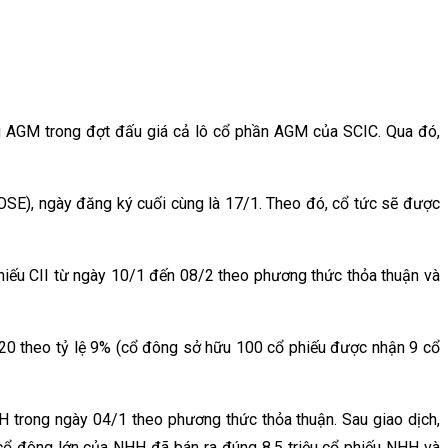
 AGM trong đợt đấu giá cả lô cổ phần AGM của SCIC. Qua đó,
E), ngày đăng ký cuối cùng là 17/1. Theo đó, cổ tức sẽ được
hiếu CII từ ngày 10/1 đến 08/2 theo phương thức thỏa thuận và
0 theo tỷ lệ 9% (cổ đông sở hữu 100 cổ phiếu được nhận 9 cổ
trong ngày 04/1 theo phương thức thỏa thuận. Sau giao dịch,
 cổ đông lớn của NHH đã bán ra đúng 8,5 triệu cổ phiếu NHH và