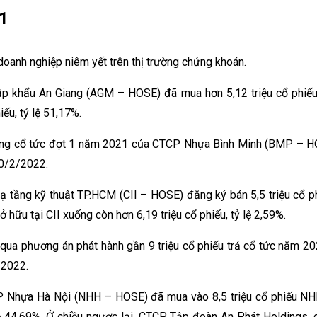
/1
doanh nghiệp niêm yết trên thị trường chứng khoán.
p khẩu An Giang (AGM – HOSE) đã mua hơn 5,12 triệu cổ phiếu
ếu, tỷ lệ 51,17%.
ng cổ tức đợt 1 năm 2021 của CTCP Nhựa Bình Minh (BMP – HOS
10/2/2022.
 tầng kỹ thuật TP.HCM (CII – HOSE) đăng ký bán 5,5 triệu cổ p
 hữu tại CII xuống còn hơn 6,19 triệu cổ phiếu, tỷ lệ 2,59%.
phương án phát hành gần 9 triệu cổ phiếu trả cổ tức năm 202
/2022.
Nhựa Hà Nội (NHH – HOSE) đã mua vào 8,5 triệu cổ phiếu NHH 
lệ 44,69%. Ở chiều ngược lại, CTCP Tập đoàn An Phát Holdings,