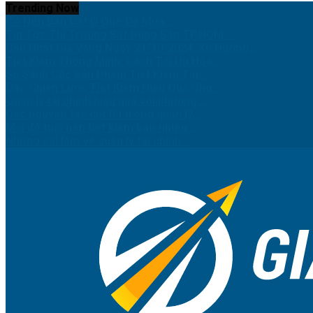
Trending Now
Có Nên Bán Đất Ở Quê Để Mua...
Tin Tức Thị Trường Bất Động Sản TP.HCM:...
Cập Nhật Giá Vàng Ngày 21/10/2024: Xu Hướng...
Tiết Kiệm Thông Minh: Cách Tối Ưu Hóa...
So Sánh Các Sản Phẩm Tiết Kiệm Tại...
Các Chiến Lược Tiết Kiệm Hiệu Quả Cho...
Quản lý tài chính hiệu quả với phương...
Các nguyên tắc cốt lõi trong quản lý...
Mỗi độ tuổi nên tiết kiệm bao nhiêu...
Những sai lầm về quản lý tài chính...