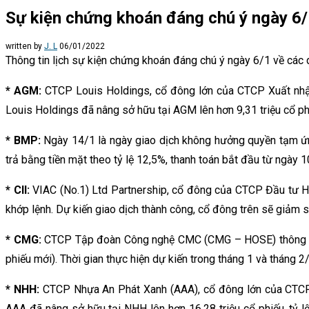
Sự kiện chứng khoán đáng chú ý ngày 6
written by
J. L
06/01/2022
Thông tin lịch sự kiện chứng khoán đáng chú ý ngày 6/1 về các 
* AGM:
CTCP Louis Holdings, cổ đông lớn của CTCP Xuất nhậ
Louis Holdings đã nâng sở hữu tại AGM lên hơn 9,31 triệu cổ phi
* BMP:
Ngày 14/1 là ngày giao dịch không hưởng quyền tạm ứ
trả bằng tiền mặt theo tỷ lệ 12,5%, thanh toán bắt đầu từ ngày 
* CII:
VIAC (No.1) Ltd Partnership, cổ đông của CTCP Đầu tư Hạ
khớp lệnh. Dự kiến giao dịch thành công, cổ đông trên sẽ giảm sở
* CMG:
CTCP Tập đoàn Công nghệ CMC (CMG – HOSE) thông qua 
phiếu mới). Thời gian thực hiện dự kiến trong tháng 1 và tháng 2
* NHH:
CTCP Nhựa An Phát Xanh (AAA), cổ đông lớn của CTCP 
AAA đã nâng sở hữu tại NHH lên hơn 16,28 triệu cổ phiếu, tỷ 