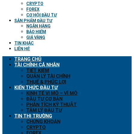
CRYPTO
FOREX
CƠ HỘI ĐẦU TƯ
SẢN PHẨM ĐẦU TƯ
NGÂN HÀNG
BẢO HIỂM
GIÁ VÀNG
TIN KHÁC
LIÊN HỆ
TRANG CHỦ
TÀI CHÍNH CÁ NHÂN
TIẾT KIỆM
QUẢN LÝ TÀI CHÍNH
THUẾ & PHÚC LỢI
KIẾN THỨC ĐẦU TƯ
KINH TẾ VI MÔ – VĨ MÔ
ĐẦU TƯ CƠ BẢN
PHÂN TÍCH KỸ THUẬT
TÂM LÝ ĐẦU TƯ
TIN THỊ TRƯỜNG
CHỨNG KHOÁN
CRYPTO
FOREX