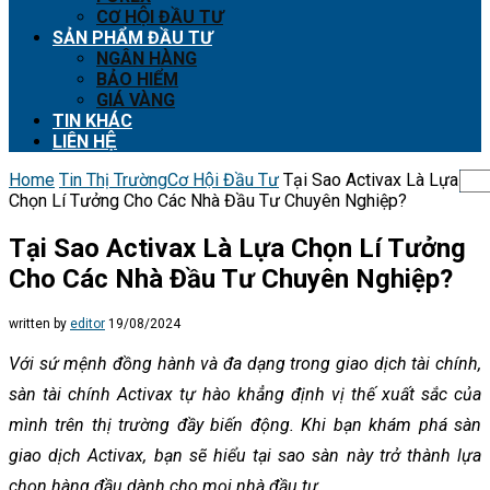
CƠ HỘI ĐẦU TƯ
SẢN PHẨM ĐẦU TƯ
NGÂN HÀNG
BẢO HIỂM
GIÁ VÀNG
TIN KHÁC
LIÊN HỆ
Home
Tin Thị Trường
Cơ Hội Đầu Tư
Tại Sao Activax Là Lựa
Chọn Lí Tưởng Cho Các Nhà Đầu Tư Chuyên Nghiệp?
Tại Sao Activax Là Lựa Chọn Lí Tưởng
Cho Các Nhà Đầu Tư Chuyên Nghiệp?
written by
editor
19/08/2024
Với sứ mệnh đồng hành và đa dạng trong giao dịch tài chính,
sàn tài chính Activax tự hào khẳng định vị thế xuất sắc của
mình trên thị trường đầy biến động. Khi bạn khám phá sàn
giao dịch Activax, bạn sẽ hiểu tại sao sàn này trở thành lựa
chọn hàng đầu dành cho mọi nhà đầu tư.