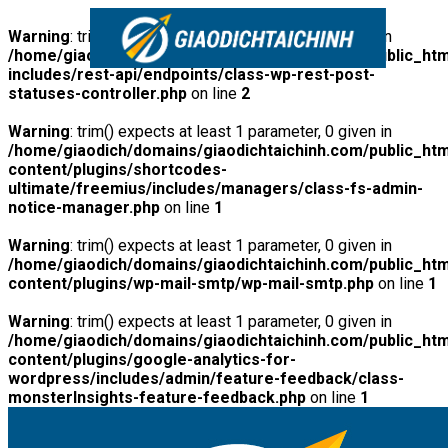
Warning
: trim() expects at least 1 parameter, 0 given in
/home/giaodich/domains/giaodichtaichinh.com/public_htm
includes/rest-api/endpoints/class-wp-rest-post-
statuses-controller.php
on line
2
Warning
: trim() expects at least 1 parameter, 0 given in
/home/giaodich/domains/giaodichtaichinh.com/public_htm
content/plugins/shortcodes-
ultimate/freemius/includes/managers/class-fs-admin-
notice-manager.php
on line
1
Warning
: trim() expects at least 1 parameter, 0 given in
/home/giaodich/domains/giaodichtaichinh.com/public_htm
content/plugins/wp-mail-smtp/wp-mail-smtp.php
on line
1
Warning
: trim() expects at least 1 parameter, 0 given in
/home/giaodich/domains/giaodichtaichinh.com/public_htm
content/plugins/google-analytics-for-
wordpress/includes/admin/feature-feedback/class-
monsterInsights-feature-feedback.php
on line
1