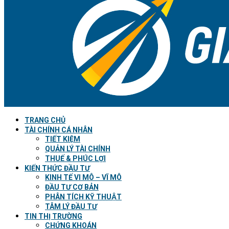
TRANG CHỦ
TÀI CHÍNH CÁ NHÂN
TIẾT KIỆM
QUẢN LÝ TÀI CHÍNH
THUẾ & PHÚC LỢI
KIẾN THỨC ĐẦU TƯ
KINH TẾ VI MÔ – VĨ MÔ
ĐẦU TƯ CƠ BẢN
PHÂN TÍCH KỸ THUẬT
TÂM LÝ ĐẦU TƯ
TIN THỊ TRƯỜNG
CHỨNG KHOÁN