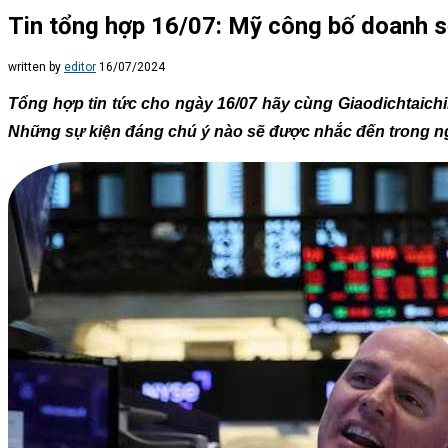
Tin tổng hợp 16/07: Mỹ công bố doanh s
written by
editor
16/07/2024
Tổng hợp tin tức cho ngày 16/07 hãy cùng Giaodichtaichi
Những sự kiện đáng chú ý nào sẽ được nhắc đến trong n