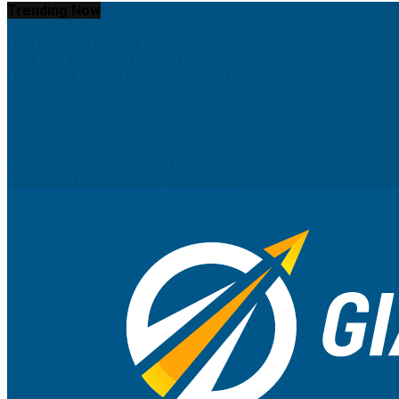
Trending Now
Có Nên Bán Đất Ở Quê Để Mua...
Tin Tức Thị Trường Bất Động Sản TP.HCM:...
Cập Nhật Giá Vàng Ngày 21/10/2024: Xu Hướng...
Tiết Kiệm Thông Minh: Cách Tối Ưu Hóa...
So Sánh Các Sản Phẩm Tiết Kiệm Tại...
Các Chiến Lược Tiết Kiệm Hiệu Quả Cho...
Quản lý tài chính hiệu quả với phương...
Các nguyên tắc cốt lõi trong quản lý...
Mỗi độ tuổi nên tiết kiệm bao nhiêu...
Những sai lầm về quản lý tài chính...