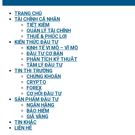
TRANG CHỦ
TÀI CHÍNH CÁ NHÂN
TIẾT KIỆM
QUẢN LÝ TÀI CHÍNH
THUẾ & PHÚC LỢI
KIẾN THỨC ĐẦU TƯ
KINH TẾ VI MÔ – VĨ MÔ
ĐẦU TƯ CƠ BẢN
PHÂN TÍCH KỸ THUẬT
TÂM LÝ ĐẦU TƯ
TIN THỊ TRƯỜNG
CHỨNG KHOÁN
CRYPTO
FOREX
CƠ HỘI ĐẦU TƯ
SẢN PHẨM ĐẦU TƯ
NGÂN HÀNG
BẢO HIỂM
GIÁ VÀNG
TIN KHÁC
LIÊN HỆ