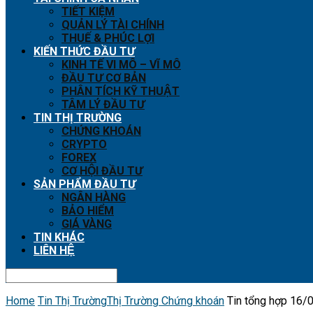
TIẾT KIỆM
QUẢN LÝ TÀI CHÍNH
THUẾ & PHÚC LỢI
KIẾN THỨC ĐẦU TƯ
KINH TẾ VI MÔ – VĨ MÔ
ĐẦU TƯ CƠ BẢN
PHÂN TÍCH KỸ THUẬT
TÂM LÝ ĐẦU TƯ
TIN THỊ TRƯỜNG
CHỨNG KHOÁN
CRYPTO
FOREX
CƠ HỘI ĐẦU TƯ
SẢN PHẨM ĐẦU TƯ
NGÂN HÀNG
BẢO HIỂM
GIÁ VÀNG
TIN KHÁC
LIÊN HỆ
Home
Tin Thị Trường
Thị Trường Chứng khoán
Tin tổng hợp 16/0