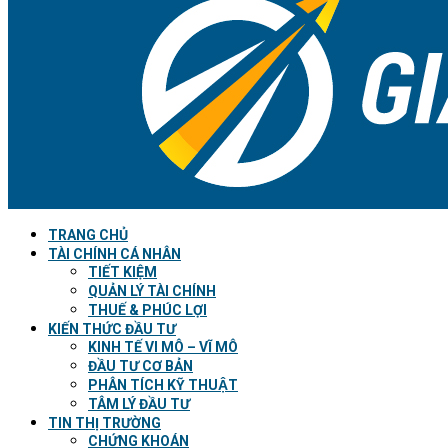
TRANG CHỦ
TÀI CHÍNH CÁ NHÂN
TIẾT KIỆM
QUẢN LÝ TÀI CHÍNH
THUẾ & PHÚC LỢI
KIẾN THỨC ĐẦU TƯ
KINH TẾ VI MÔ – VĨ MÔ
ĐẦU TƯ CƠ BẢN
PHÂN TÍCH KỸ THUẬT
TÂM LÝ ĐẦU TƯ
TIN THỊ TRƯỜNG
CHỨNG KHOÁN