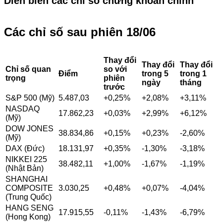
Diễn biến các chỉ số chứng khoán chính
Các chỉ số sau phiên 18/06
Thay đổi
Thay đổi
Thay đổi
Chỉ số quan
so với
Điểm
trong 5
trong 1
trọng
phiên
ngày
tháng
trước
S&P 500 (Mỹ)
5.487,03
+0,25%
+2,08%
+3,11%
NASDAQ
17.862,23
+0,03%
+2,99%
+6,12%
(Mỹ)
DOW JONES
38.834,86
+0,15%
+0,23%
-2,60%
(Mỹ)
DAX (Đức)
18.131,97
+0,35%
-1,30%
-3,18%
NIKKEI 225
38.482,11
+1,00%
-1,67%
-1,19%
(Nhật Bản)
SHANGHAI
COMPOSITE
3.030,25
+0,48%
+0,07%
-4,04%
(Trung Quốc)
HANG SENG
17.915,55
-0,11%
-1,43%
-6,79%
(Hong Kong)