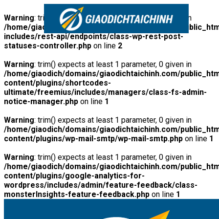
Warning
: trim() expects at least 1 parameter, 0 given in
/home/giaodich/domains/giaodichtaichinh.com/public_htm
includes/rest-api/endpoints/class-wp-rest-post-
statuses-controller.php
on line
2
Warning
: trim() expects at least 1 parameter, 0 given in
/home/giaodich/domains/giaodichtaichinh.com/public_htm
content/plugins/shortcodes-
ultimate/freemius/includes/managers/class-fs-admin-
notice-manager.php
on line
1
Warning
: trim() expects at least 1 parameter, 0 given in
/home/giaodich/domains/giaodichtaichinh.com/public_htm
content/plugins/wp-mail-smtp/wp-mail-smtp.php
on line
1
Warning
: trim() expects at least 1 parameter, 0 given in
/home/giaodich/domains/giaodichtaichinh.com/public_htm
content/plugins/google-analytics-for-
wordpress/includes/admin/feature-feedback/class-
monsterInsights-feature-feedback.php
on line
1