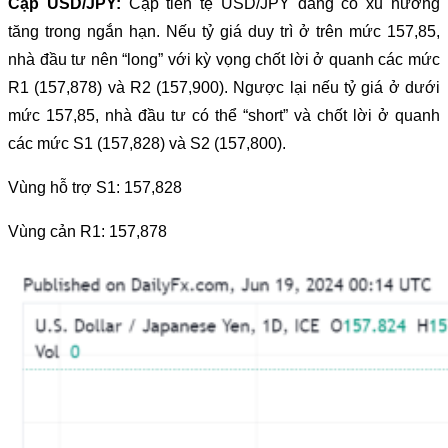
Cặp USD/JPY:
Cặp tiền tệ USD/JPY đang có xu hướng
tăng trong ngắn hạn. Nếu tỷ giá duy trì ở trên mức 157,85,
nhà đầu tư nên “long” với kỳ vọng chốt lời ở quanh các mức
R1 (157,878) và R2 (157,900). Ngược lại nếu tỷ giá ở dưới
mức 157,85, nhà đầu tư có thể “short” và chốt lời ở quanh
các mức S1 (157,828) và S2 (157,800).
Vùng hỗ trợ S1: 157,828
Vùng cản R1: 157,878