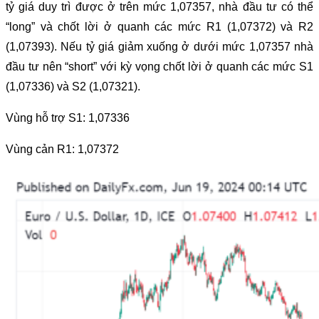
tỷ giá duy trì được ở trên mức 1,07357, nhà đầu tư có thể
“long” và chốt lời ở quanh các mức R1 (1,07372) và R2
(1,07393). Nếu tỷ giá giảm xuống ở dưới mức 1,07357 nhà
đầu tư nên “short” với kỳ vọng chốt lời ở quanh các mức S1
(1,07336) và S2 (1,07321).
Vùng hỗ trợ S1: 1,07336
Vùng cản R1: 1,07372