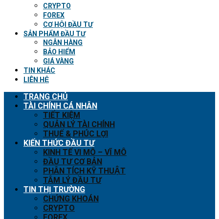
CRYPTO
FOREX
CƠ HỘI ĐẦU TƯ
SẢN PHẨM ĐẦU TƯ
NGÂN HÀNG
BẢO HIỂM
GIÁ VÀNG
TIN KHÁC
LIÊN HỆ
TRANG CHỦ
TÀI CHÍNH CÁ NHÂN
TIẾT KIỆM
QUẢN LÝ TÀI CHÍNH
THUẾ & PHÚC LỢI
KIẾN THỨC ĐẦU TƯ
KINH TẾ VI MÔ – VĨ MÔ
ĐẦU TƯ CƠ BẢN
PHÂN TÍCH KỸ THUẬT
TÂM LÝ ĐẦU TƯ
TIN THỊ TRƯỜNG
CHỨNG KHOÁN
CRYPTO
FOREX