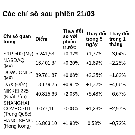
Các chỉ số sau phiên 21/03
Thay đổi
Thay đổi
Thay đổi
Chỉ số quan
so với
Điểm
trong 5
trong 1
trọng
phiên
ngày
tháng
trước
S&P 500 (Mỹ)
5.241,53
+0,32%
+1,77%
+3,04%
NASDAQ
16.401,84
+0,20%
+1,69%
+2,25%
(Mỹ)
DOW JONES
39.781,37
+0,68%
+2,25%
+1,82%
(Mỹ)
DAX (Đức)
18.179,25
+0,91%
+1,32%
+4,66%
NIKKEI 225
40.815,66
+2,03%
+5,48%
+6,67%
(Nhật Bản)
SHANGHAI
COMPOSITE
3.077,11
-0,08%
+1,28%
+2,97%
(Trung Quốc)
HANG SENG
16.863,10
+1,93%
-0,58%
+0,72%
(Hong Kong)