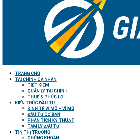
TRANG CHỦ
TÀI CHÍNH CÁ NHÂN
TIẾT KIỆM
QUẢN LÝ TÀI CHÍNH
THUẾ & PHÚC LỢI
KIẾN THỨC ĐẦU TƯ
KINH TẾ VI MÔ – VĨ MÔ
ĐẦU TƯ CƠ BẢN
PHÂN TÍCH KỸ THUẬT
TÂM LÝ ĐẦU TƯ
TIN THỊ TRƯỜNG
CHỨNG KHOÁN