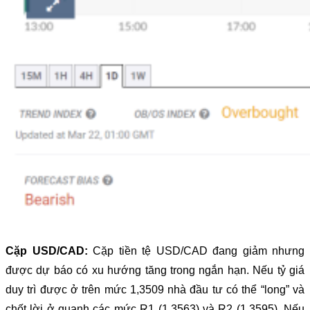
Cặp USD/CAD:
Cặp tiền tệ USD/CAD đang giảm nhưng
được dự báo có xu hướng tăng trong ngắn hạn. Nếu tỷ giá
duy trì được ở trên mức 1,3509 nhà đầu tư có thể “long” và
chốt lời ở quanh các mức R1 (1,3563) và R2 (1,3595). Nếu