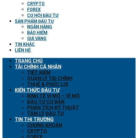
CRYPTO
FOREX
CƠ HỘI ĐẦU TƯ
SẢN PHẨM ĐẦU TƯ
NGÂN HÀNG
BẢO HIỂM
GIÁ VÀNG
TIN KHÁC
LIÊN HỆ
TRANG CHỦ
TÀI CHÍNH CÁ NHÂN
TIẾT KIỆM
QUẢN LÝ TÀI CHÍNH
THUẾ & PHÚC LỢI
KIẾN THỨC ĐẦU TƯ
KINH TẾ VI MÔ – VĨ MÔ
ĐẦU TƯ CƠ BẢN
PHÂN TÍCH KỸ THUẬT
TÂM LÝ ĐẦU TƯ
TIN THỊ TRƯỜNG
CHỨNG KHOÁN
CRYPTO
FOREX