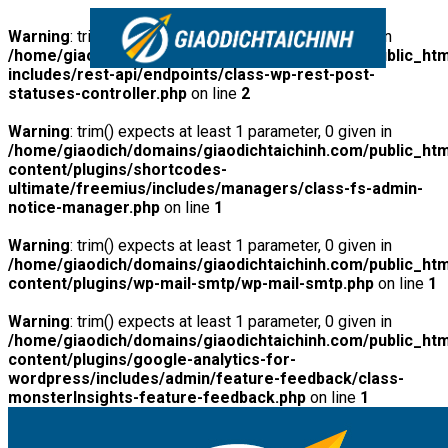
Warning
: trim() expects at least 1 parameter, 0 given in
/home/giaodich/domains/giaodichtaichinh.com/public_htm
includes/rest-api/endpoints/class-wp-rest-post-
statuses-controller.php
on line
2
Warning
: trim() expects at least 1 parameter, 0 given in
/home/giaodich/domains/giaodichtaichinh.com/public_htm
content/plugins/shortcodes-
ultimate/freemius/includes/managers/class-fs-admin-
notice-manager.php
on line
1
Warning
: trim() expects at least 1 parameter, 0 given in
/home/giaodich/domains/giaodichtaichinh.com/public_htm
content/plugins/wp-mail-smtp/wp-mail-smtp.php
on line
1
Warning
: trim() expects at least 1 parameter, 0 given in
/home/giaodich/domains/giaodichtaichinh.com/public_htm
content/plugins/google-analytics-for-
wordpress/includes/admin/feature-feedback/class-
monsterInsights-feature-feedback.php
on line
1