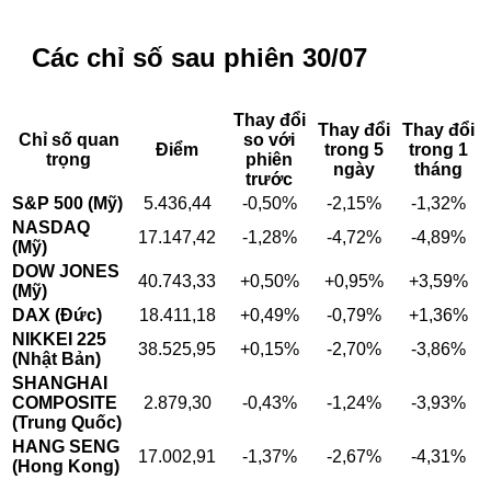
Các chỉ số sau phiên 30/07
Thay đổi
Thay đổi
Thay đổi
Chỉ số quan
so với
Điểm
trong 5
trong 1
trọng
phiên
ngày
tháng
trước
S&P 500 (Mỹ)
5.436,44
-0,50%
-2,15%
-1,32%
NASDAQ
17.147,42
-1,28%
-4,72%
-4,89%
(Mỹ)
DOW JONES
40.743,33
+0,50%
+0,95%
+3,59%
(Mỹ)
DAX (Đức)
18.411,18
+0,49%
-0,79%
+1,36%
NIKKEI 225
38.525,95
+0,15%
-2,70%
-3,86%
(Nhật Bản)
SHANGHAI
COMPOSITE
2.879,30
-0,43%
-1,24%
-3,93%
(Trung Quốc)
HANG SENG
17.002,91
-1,37%
-2,67%
-4,31%
(Hong Kong)