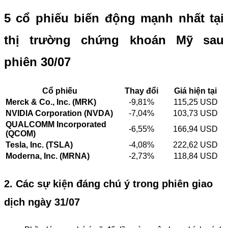
5 cổ phiếu biến động mạnh nhất tại
thị trường chứng khoán Mỹ sau
phiên 30/07
Cổ phiếu
Thay đổi
Giá hiện tại
Merck & Co., Inc. (MRK)
-9,81%
115,25 USD
NVIDIA Corporation (NVDA)
-7,04%
103,73 USD
QUALCOMM Incorporated
-6,55%
166,94 USD
(QCOM)
Tesla, Inc. (TSLA)
-4,08%
222,62 USD
Moderna, Inc. (MRNA)
-2,73%
118,84 USD
2. Các sự kiện đáng chú ý trong phiên giao
dịch ngày 31/07