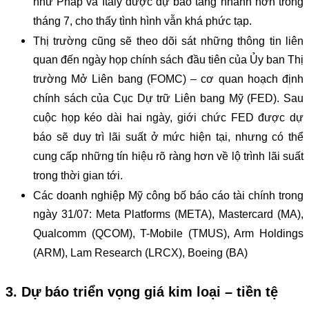
như Pháp và Italy được dự báo tăng nhanh hơn trong
tháng 7, cho thấy tình hình vẫn khá phức tạp.
Thị trường cũng sẽ theo dõi sát những thông tin liên
quan đến ngày họp chính sách đầu tiên của Ủy ban Thị
trường Mở Liên bang (FOMC) – cơ quan hoạch định
chính sách của Cục Dự trữ Liên bang Mỹ (FED). Sau
cuộc họp kéo dài hai ngày, giới chức FED được dự
báo sẽ duy trì lãi suất ở mức hiện tại, nhưng có thể
cung cấp những tín hiệu rõ ràng hơn về lộ trình lãi suất
trong thời gian tới.
Các doanh nghiệp Mỹ công bố báo cáo tài chính trong
ngày 31/07: Meta Platforms (META), Mastercard (MA),
Qualcomm (QCOM), T-Mobile (TMUS), Arm Holdings
(ARM), Lam Research (LRCX), Boeing (BA)
3. Dự báo triển vọng giá kim loại – tiền tệ