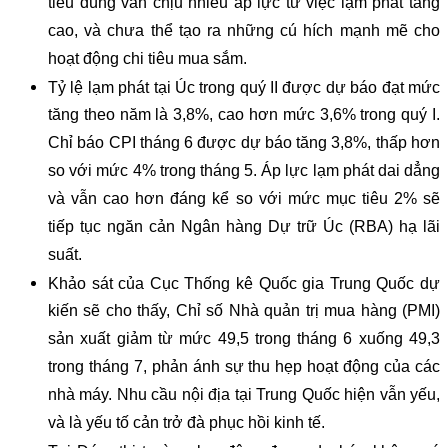
tiêu dùng vẫn chịu nhiều áp lực từ việc lạm phát tăng
cao, và chưa thể tạo ra những cú hích mạnh mẽ cho
hoạt động chi tiêu mua sắm.
Tỷ lệ lạm phát tại Úc trong quý II được dự báo đạt mức
tăng theo năm là 3,8%, cao hơn mức 3,6% trong quý I.
Chỉ báo CPI tháng 6 được dự báo tăng 3,8%, thấp hơn
so với mức 4% trong tháng 5. Áp lực lạm phát dai dẳng
và vẫn cao hơn đáng kể so với mức mục tiêu 2% sẽ
tiếp tục ngăn cản Ngân hàng Dự trữ Úc (RBA) hạ lãi
suất.
Khảo sát của Cục Thống kê Quốc gia Trung Quốc dự
kiến sẽ cho thấy, Chỉ số Nhà quản trị mua hàng (PMI)
sản xuất giảm từ mức 49,5 trong tháng 6 xuống 49,3
trong tháng 7, phản ánh sự thu hẹp hoạt động của các
nhà máy. Nhu cầu nội địa tại Trung Quốc hiện vẫn yếu,
và là yếu tố cản trở đà phục hồi kinh tế.