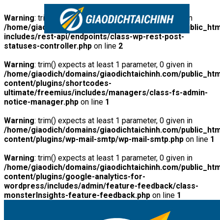
Warning
: trim() expects at least 1 parameter, 0 given in
/home/giaodich/domains/giaodichtaichinh.com/public_htm
includes/rest-api/endpoints/class-wp-rest-post-
statuses-controller.php
on line
2
Warning
: trim() expects at least 1 parameter, 0 given in
/home/giaodich/domains/giaodichtaichinh.com/public_htm
content/plugins/shortcodes-
ultimate/freemius/includes/managers/class-fs-admin-
notice-manager.php
on line
1
Warning
: trim() expects at least 1 parameter, 0 given in
/home/giaodich/domains/giaodichtaichinh.com/public_htm
content/plugins/wp-mail-smtp/wp-mail-smtp.php
on line
1
Warning
: trim() expects at least 1 parameter, 0 given in
/home/giaodich/domains/giaodichtaichinh.com/public_htm
content/plugins/google-analytics-for-
wordpress/includes/admin/feature-feedback/class-
monsterInsights-feature-feedback.php
on line
1