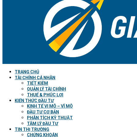
TRANG CHỦ
TÀI CHÍNH CÁ NHÂN
TIẾT KIỆM
QUẢN LÝ TÀI CHÍNH
THUẾ & PHÚC LỢI
KIẾN THỨC ĐẦU TƯ
KINH TẾ VI MÔ – VĨ MÔ
ĐẦU TƯ CƠ BẢN
PHÂN TÍCH KỸ THUẬT
TÂM LÝ ĐẦU TƯ
TIN THỊ TRƯỜNG
CHỨNG KHOÁN