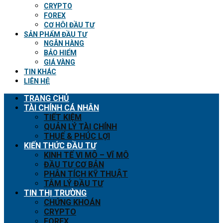
CRYPTO
FOREX
CƠ HỘI ĐẦU TƯ
SẢN PHẨM ĐẦU TƯ
NGÂN HÀNG
BẢO HIỂM
GIÁ VÀNG
TIN KHÁC
LIÊN HỆ
TRANG CHỦ
TÀI CHÍNH CÁ NHÂN
TIẾT KIỆM
QUẢN LÝ TÀI CHÍNH
THUẾ & PHÚC LỢI
KIẾN THỨC ĐẦU TƯ
KINH TẾ VI MÔ – VĨ MÔ
ĐẦU TƯ CƠ BẢN
PHÂN TÍCH KỸ THUẬT
TÂM LÝ ĐẦU TƯ
TIN THỊ TRƯỜNG
CHỨNG KHOÁN
CRYPTO
FOREX