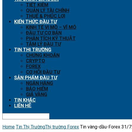
TIẾT KIỆM
QUẢN LÝ TÀI CHÍNH
THUẾ & PHÚC LỢI
KIẾN THỨC ĐẦU TƯ
KINH TẾ VI MÔ – VĨ MÔ
ĐẦU TƯ CƠ BẢN
PHÂN TÍCH KỸ THUẬT
TÂM LÝ ĐẦU TƯ
TIN THỊ TRƯỜNG
CHỨNG KHOÁN
CRYPTO
FOREX
CƠ HỘI ĐẦU TƯ
SẢN PHẨM ĐẦU TƯ
NGÂN HÀNG
BẢO HIỂM
GIÁ VÀNG
TIN KHÁC
LIÊN HỆ
Home
Tin Thị Trường
Thị trường Forex
Tin vàng-dầu-Forex 31/7