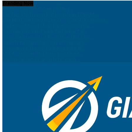
Trending Now
Có Nên Bán Đất Ở Quê Để Mua...
Tin Tức Thị Trường Bất Động Sản TP.HCM:...
Cập Nhật Giá Vàng Ngày 21/10/2024: Xu Hướng...
Tiết Kiệm Thông Minh: Cách Tối Ưu Hóa...
So Sánh Các Sản Phẩm Tiết Kiệm Tại...
Các Chiến Lược Tiết Kiệm Hiệu Quả Cho...
Quản lý tài chính hiệu quả với phương...
Các nguyên tắc cốt lõi trong quản lý...
Mỗi độ tuổi nên tiết kiệm bao nhiêu...
Những sai lầm về quản lý tài chính...