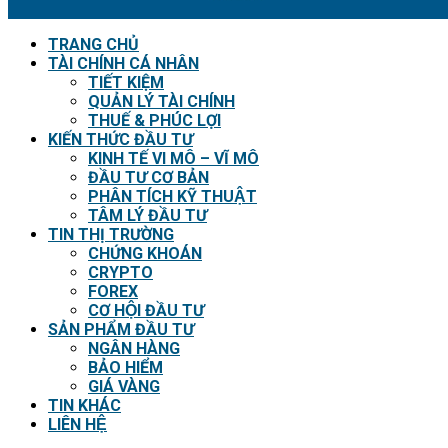
TRANG CHỦ
TÀI CHÍNH CÁ NHÂN
TIẾT KIỆM
QUẢN LÝ TÀI CHÍNH
THUẾ & PHÚC LỢI
KIẾN THỨC ĐẦU TƯ
KINH TẾ VI MÔ – VĨ MÔ
ĐẦU TƯ CƠ BẢN
PHÂN TÍCH KỸ THUẬT
TÂM LÝ ĐẦU TƯ
TIN THỊ TRƯỜNG
CHỨNG KHOÁN
CRYPTO
FOREX
CƠ HỘI ĐẦU TƯ
SẢN PHẨM ĐẦU TƯ
NGÂN HÀNG
BẢO HIỂM
GIÁ VÀNG
TIN KHÁC
LIÊN HỆ