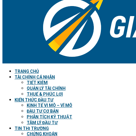
TRANG CHỦ
TÀI CHÍNH CÁ NHÂN
TIẾT KIỆM
QUẢN LÝ TÀI CHÍNH
THUẾ & PHÚC LỢI
KIẾN THỨC ĐẦU TƯ
KINH TẾ VI MÔ – VĨ MÔ
ĐẦU TƯ CƠ BẢN
PHÂN TÍCH KỸ THUẬT
TÂM LÝ ĐẦU TƯ
TIN THỊ TRƯỜNG
CHỨNG KHOÁN