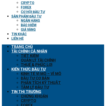
CRYPTO
FOREX
CƠ HỘI ĐẦU TƯ
SẢN PHẨM ĐẦU TƯ
NGÂN HÀNG
BẢO HIỂM
GIÁ VÀNG
TIN KHÁC
LIÊN HỆ
TRANG CHỦ
TÀI CHÍNH CÁ NHÂN
TIẾT KIỆM
QUẢN LÝ TÀI CHÍNH
THUẾ & PHÚC LỢI
KIẾN THỨC ĐẦU TƯ
KINH TẾ VI MÔ – VĨ MÔ
ĐẦU TƯ CƠ BẢN
PHÂN TÍCH KỸ THUẬT
TÂM LÝ ĐẦU TƯ
TIN THỊ TRƯỜNG
CHỨNG KHOÁN
CRYPTO
FOREX