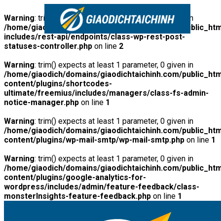
Warning
: trim() expects at least 1 parameter, 0 given in
/home/giaodich/domains/giaodichtaichinh.com/public_htm
includes/rest-api/endpoints/class-wp-rest-post-
statuses-controller.php
on line
2
Warning
: trim() expects at least 1 parameter, 0 given in
/home/giaodich/domains/giaodichtaichinh.com/public_htm
content/plugins/shortcodes-
ultimate/freemius/includes/managers/class-fs-admin-
notice-manager.php
on line
1
Warning
: trim() expects at least 1 parameter, 0 given in
/home/giaodich/domains/giaodichtaichinh.com/public_htm
content/plugins/wp-mail-smtp/wp-mail-smtp.php
on line
1
Warning
: trim() expects at least 1 parameter, 0 given in
/home/giaodich/domains/giaodichtaichinh.com/public_htm
content/plugins/google-analytics-for-
wordpress/includes/admin/feature-feedback/class-
monsterInsights-feature-feedback.php
on line
1