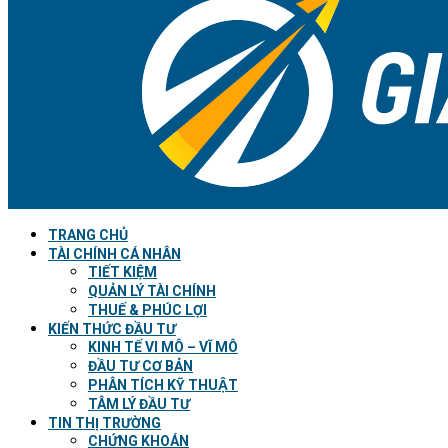
TRANG CHỦ
TÀI CHÍNH CÁ NHÂN
TIẾT KIỆM
QUẢN LÝ TÀI CHÍNH
THUẾ & PHÚC LỢI
KIẾN THỨC ĐẦU TƯ
KINH TẾ VI MÔ – VĨ MÔ
ĐẦU TƯ CƠ BẢN
PHÂN TÍCH KỸ THUẬT
TÂM LÝ ĐẦU TƯ
TIN THỊ TRƯỜNG
CHỨNG KHOÁN