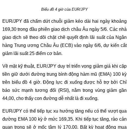
Biểu đồ 4 giờ của EUR/JPY
EUR/JPY đã chấm dứt chuỗi giảm kéo dài hai ngày khoảng
169,30 trong đầu phiên giao dịch châu Âu ngày 5/6. Các nhà
giao dịch sẽ theo dõi chặt chẽ quyết định lãi suất của Ngân
hàng Trung ương Châu Âu (ECB) vào ngày 6/6, dự kiến cắt
giảm lãi suất 25 điểm cơ bản.
Về mặt kỹ thuật, EUR/JPY duy trì triển vọng giảm giá khi cặp
tiền giữ dưới đường trung bình động hàm mũ (EMA) 100 kỳ
trên biểu đồ 4 giờ. Động lực đi xuống được hỗ trợ bởi Chỉ
báo sức mạnh tương đối (RSI), nằm trong vùng giảm gần
44,00, cho thấy con đường dễ nhất là đi xuống.
EUR/JPY có thể tiếp tục xu hướng tăng nếu có thể vượt qua
đường EMA 100 kỳ ở mức 169,35. Khi tiếp tục tăng, rào cản
quan trọng sẽ ở mốc tâm lý 170,00. Bất kỳ hoạt động mua