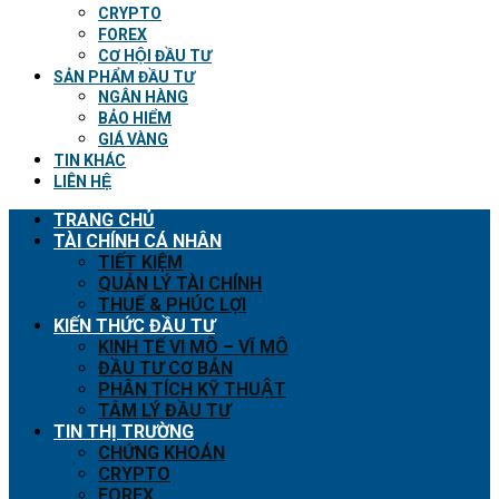
CRYPTO
FOREX
CƠ HỘI ĐẦU TƯ
SẢN PHẨM ĐẦU TƯ
NGÂN HÀNG
BẢO HIỂM
GIÁ VÀNG
TIN KHÁC
LIÊN HỆ
TRANG CHỦ
TÀI CHÍNH CÁ NHÂN
TIẾT KIỆM
QUẢN LÝ TÀI CHÍNH
THUẾ & PHÚC LỢI
KIẾN THỨC ĐẦU TƯ
KINH TẾ VI MÔ – VĨ MÔ
ĐẦU TƯ CƠ BẢN
PHÂN TÍCH KỸ THUẬT
TÂM LÝ ĐẦU TƯ
TIN THỊ TRƯỜNG
CHỨNG KHOÁN
CRYPTO
FOREX