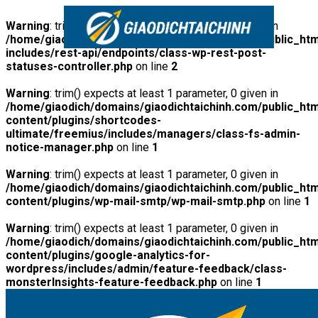
Warning
: trim() expects at least 1 parameter, 0 given in
/home/giaodich/domains/giaodichtaichinh.com/public_htm
includes/rest-api/endpoints/class-wp-rest-post-
statuses-controller.php
on line
2
Warning
: trim() expects at least 1 parameter, 0 given in
/home/giaodich/domains/giaodichtaichinh.com/public_htm
content/plugins/shortcodes-
ultimate/freemius/includes/managers/class-fs-admin-
notice-manager.php
on line
1
Warning
: trim() expects at least 1 parameter, 0 given in
/home/giaodich/domains/giaodichtaichinh.com/public_htm
content/plugins/wp-mail-smtp/wp-mail-smtp.php
on line
1
Warning
: trim() expects at least 1 parameter, 0 given in
/home/giaodich/domains/giaodichtaichinh.com/public_htm
content/plugins/google-analytics-for-
wordpress/includes/admin/feature-feedback/class-
monsterInsights-feature-feedback.php
on line
1