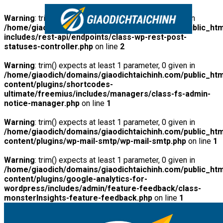
Warning
: trim() expects at least 1 parameter, 0 given in
/home/giaodich/domains/giaodichtaichinh.com/public_htm
includes/rest-api/endpoints/class-wp-rest-post-
statuses-controller.php
on line
2
Warning
: trim() expects at least 1 parameter, 0 given in
/home/giaodich/domains/giaodichtaichinh.com/public_htm
content/plugins/shortcodes-
ultimate/freemius/includes/managers/class-fs-admin-
notice-manager.php
on line
1
Warning
: trim() expects at least 1 parameter, 0 given in
/home/giaodich/domains/giaodichtaichinh.com/public_htm
content/plugins/wp-mail-smtp/wp-mail-smtp.php
on line
1
Warning
: trim() expects at least 1 parameter, 0 given in
/home/giaodich/domains/giaodichtaichinh.com/public_htm
content/plugins/google-analytics-for-
wordpress/includes/admin/feature-feedback/class-
monsterInsights-feature-feedback.php
on line
1