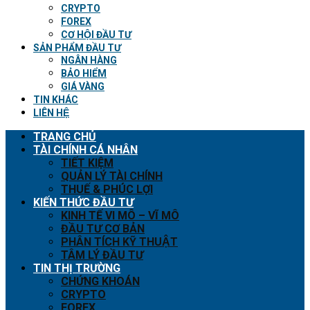
CRYPTO
FOREX
CƠ HỘI ĐẦU TƯ
SẢN PHẨM ĐẦU TƯ
NGÂN HÀNG
BẢO HIỂM
GIÁ VÀNG
TIN KHÁC
LIÊN HỆ
TRANG CHỦ
TÀI CHÍNH CÁ NHÂN
TIẾT KIỆM
QUẢN LÝ TÀI CHÍNH
THUẾ & PHÚC LỢI
KIẾN THỨC ĐẦU TƯ
KINH TẾ VI MÔ – VĨ MÔ
ĐẦU TƯ CƠ BẢN
PHÂN TÍCH KỸ THUẬT
TÂM LÝ ĐẦU TƯ
TIN THỊ TRƯỜNG
CHỨNG KHOÁN
CRYPTO
FOREX