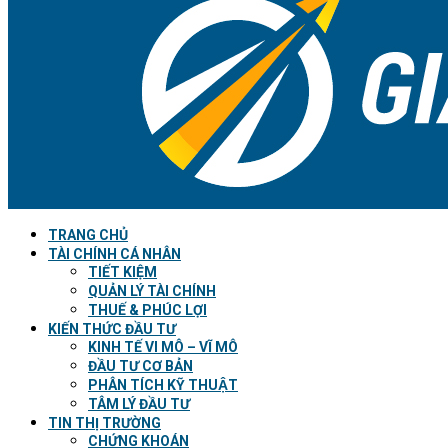
TRANG CHỦ
TÀI CHÍNH CÁ NHÂN
TIẾT KIỆM
QUẢN LÝ TÀI CHÍNH
THUẾ & PHÚC LỢI
KIẾN THỨC ĐẦU TƯ
KINH TẾ VI MÔ – VĨ MÔ
ĐẦU TƯ CƠ BẢN
PHÂN TÍCH KỸ THUẬT
TÂM LÝ ĐẦU TƯ
TIN THỊ TRƯỜNG
CHỨNG KHOÁN