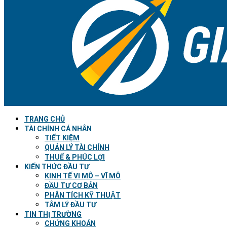
TRANG CHỦ
TÀI CHÍNH CÁ NHÂN
TIẾT KIỆM
QUẢN LÝ TÀI CHÍNH
THUẾ & PHÚC LỢI
KIẾN THỨC ĐẦU TƯ
KINH TẾ VI MÔ – VĨ MÔ
ĐẦU TƯ CƠ BẢN
PHÂN TÍCH KỸ THUẬT
TÂM LÝ ĐẦU TƯ
TIN THỊ TRƯỜNG
CHỨNG KHOÁN