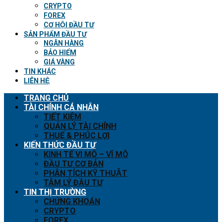
CRYPTO
FOREX
CƠ HỘI ĐẦU TƯ
SẢN PHẨM ĐẦU TƯ
NGÂN HÀNG
BẢO HIỂM
GIÁ VÀNG
TIN KHÁC
LIÊN HỆ
TRANG CHỦ
TÀI CHÍNH CÁ NHÂN
TIẾT KIỆM
QUẢN LÝ TÀI CHÍNH
THUẾ & PHÚC LỢI
KIẾN THỨC ĐẦU TƯ
KINH TẾ VI MÔ – VĨ MÔ
ĐẦU TƯ CƠ BẢN
PHÂN TÍCH KỸ THUẬT
TÂM LÝ ĐẦU TƯ
TIN THỊ TRƯỜNG
CHỨNG KHOÁN
CRYPTO
FOREX