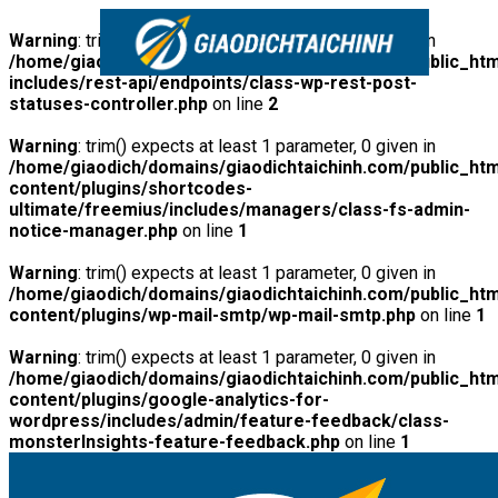
Warning
: trim() expects at least 1 parameter, 0 given in
/home/giaodich/domains/giaodichtaichinh.com/public_htm
includes/rest-api/endpoints/class-wp-rest-post-
statuses-controller.php
on line
2
Warning
: trim() expects at least 1 parameter, 0 given in
/home/giaodich/domains/giaodichtaichinh.com/public_htm
content/plugins/shortcodes-
ultimate/freemius/includes/managers/class-fs-admin-
notice-manager.php
on line
1
Warning
: trim() expects at least 1 parameter, 0 given in
/home/giaodich/domains/giaodichtaichinh.com/public_htm
content/plugins/wp-mail-smtp/wp-mail-smtp.php
on line
1
Warning
: trim() expects at least 1 parameter, 0 given in
/home/giaodich/domains/giaodichtaichinh.com/public_htm
content/plugins/google-analytics-for-
wordpress/includes/admin/feature-feedback/class-
monsterInsights-feature-feedback.php
on line
1