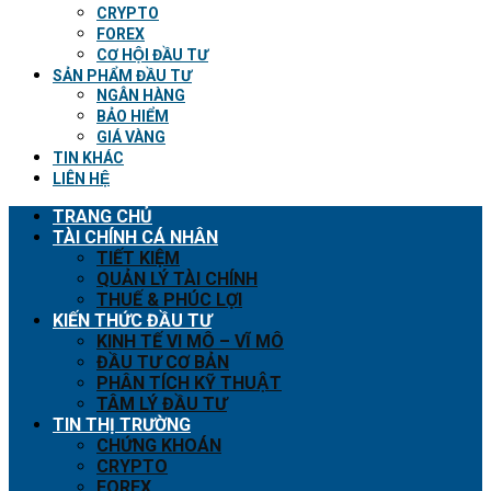
CRYPTO
FOREX
CƠ HỘI ĐẦU TƯ
SẢN PHẨM ĐẦU TƯ
NGÂN HÀNG
BẢO HIỂM
GIÁ VÀNG
TIN KHÁC
LIÊN HỆ
TRANG CHỦ
TÀI CHÍNH CÁ NHÂN
TIẾT KIỆM
QUẢN LÝ TÀI CHÍNH
THUẾ & PHÚC LỢI
KIẾN THỨC ĐẦU TƯ
KINH TẾ VI MÔ – VĨ MÔ
ĐẦU TƯ CƠ BẢN
PHÂN TÍCH KỸ THUẬT
TÂM LÝ ĐẦU TƯ
TIN THỊ TRƯỜNG
CHỨNG KHOÁN
CRYPTO
FOREX