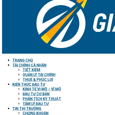
TRANG CHỦ
TÀI CHÍNH CÁ NHÂN
TIẾT KIỆM
QUẢN LÝ TÀI CHÍNH
THUẾ & PHÚC LỢI
KIẾN THỨC ĐẦU TƯ
KINH TẾ VI MÔ – VĨ MÔ
ĐẦU TƯ CƠ BẢN
PHÂN TÍCH KỸ THUẬT
TÂM LÝ ĐẦU TƯ
TIN THỊ TRƯỜNG
CHỨNG KHOÁN