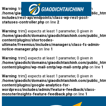
Warning
: trim() expects at least 1 parameter, 0 given in
/home/giaodich/domains/giaodichtaichinh.com/public_htm
includes/rest-api/endpoints/class-wp-rest-post-
statuses-controller.php
on line
2
Warning
: trim() expects at least 1 parameter, 0 given in
/home/giaodich/domains/giaodichtaichinh.com/public_htm
content/plugins/shortcodes-
ultimate/freemius/includes/managers/class-fs-admin-
notice-manager.php
on line
1
Warning
: trim() expects at least 1 parameter, 0 given in
/home/giaodich/domains/giaodichtaichinh.com/public_htm
content/plugins/wp-mail-smtp/wp-mail-smtp.php
on line
1
Warning
: trim() expects at least 1 parameter, 0 given in
/home/giaodich/domains/giaodichtaichinh.com/public_htm
content/plugins/google-analytics-for-
wordpress/includes/admin/feature-feedback/class-
monsterInsights-feature-feedback.php
on line
1