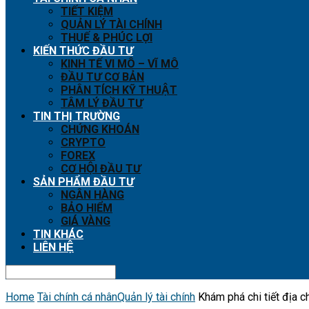
TIẾT KIỆM
QUẢN LÝ TÀI CHÍNH
THUẾ & PHÚC LỢI
KIẾN THỨC ĐẦU TƯ
KINH TẾ VI MÔ – VĨ MÔ
ĐẦU TƯ CƠ BẢN
PHÂN TÍCH KỸ THUẬT
TÂM LÝ ĐẦU TƯ
TIN THỊ TRƯỜNG
CHỨNG KHOÁN
CRYPTO
FOREX
CƠ HỘI ĐẦU TƯ
SẢN PHẨM ĐẦU TƯ
NGÂN HÀNG
BẢO HIỂM
GIÁ VÀNG
TIN KHÁC
LIÊN HỆ
Home
Tài chính cá nhân
Quản lý tài chính
Khám phá chi tiết địa c