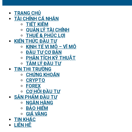
TRANG CHỦ
TÀI CHÍNH CÁ NHÂN
TIẾT KIỆM
QUẢN LÝ TÀI CHÍNH
THUẾ & PHÚC LỢI
KIẾN THỨC ĐẦU TƯ
KINH TẾ VI MÔ – VĨ MÔ
ĐẦU TƯ CƠ BẢN
PHÂN TÍCH KỸ THUẬT
TÂM LÝ ĐẦU TƯ
TIN THỊ TRƯỜNG
CHỨNG KHOÁN
CRYPTO
FOREX
CƠ HỘI ĐẦU TƯ
SẢN PHẨM ĐẦU TƯ
NGÂN HÀNG
BẢO HIỂM
GIÁ VÀNG
TIN KHÁC
LIÊN HỆ