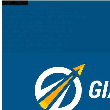
Trending Now
Có Nên Bán Đất Ở Quê Để Mua...
Tin Tức Thị Trường Bất Động Sản TP.HCM:...
Cập Nhật Giá Vàng Ngày 21/10/2024: Xu Hướng...
Tiết Kiệm Thông Minh: Cách Tối Ưu Hóa...
So Sánh Các Sản Phẩm Tiết Kiệm Tại...
Các Chiến Lược Tiết Kiệm Hiệu Quả Cho...
Quản lý tài chính hiệu quả với phương...
Các nguyên tắc cốt lõi trong quản lý...
Mỗi độ tuổi nên tiết kiệm bao nhiêu...
Những sai lầm về quản lý tài chính...