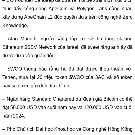
– CO Founder Sandeep đã đưa ra một đề xuất mới mục đích
thúc đẩy cộng đồng ApeCoin và Polygon Labs cùng nhau
xây dựng ApeChain L2 độc quyền dựa trên công nghệ Zero
Knowledge.
– Alon Muroch, người sáng lập cơ sở hạ tầng staking
Ethereum $SSV Network của Israel, đã tweet rằng anh ấy đã
được đưa vào quân đội.
– $WOO thông báo rằng họ đã đạt được thỏa thuận với
Teneo, mua lại 20 triệu token $WOO của 3AC và số token
này sẽ được gửi đến địa chỉ đốt.
– Ngân hàng Standard Chartered dự đoán giá Bitcoin có thể
đạt 50.000 USD vào cuối năm nay và 120.000 USD vào cuối
năm 2024.
– Phó Chủ tịch Đại học Khoa học và Công nghệ Hồng Kông