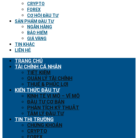
CRYPTO
FOREX
CƠ HỘI ĐẦU TƯ
SẢN PHẨM ĐẦU TƯ
NGÂN HÀNG
BẢO HIỂM
GIÁ VÀNG
TIN KHÁC
LIÊN HỆ
TRANG CHỦ
TÀI CHÍNH CÁ NHÂN
TIẾT KIỆM
QUẢN LÝ TÀI CHÍNH
THUẾ & PHÚC LỢI
KIẾN THỨC ĐẦU TƯ
KINH TẾ VI MÔ – VĨ MÔ
ĐẦU TƯ CƠ BẢN
PHÂN TÍCH KỸ THUẬT
TÂM LÝ ĐẦU TƯ
TIN THỊ TRƯỜNG
CHỨNG KHOÁN
CRYPTO
FOREX