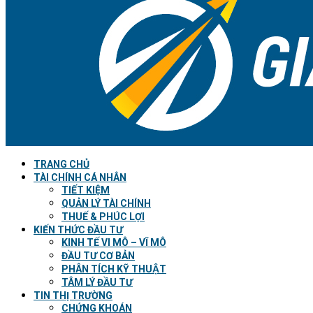
TRANG CHỦ
TÀI CHÍNH CÁ NHÂN
TIẾT KIỆM
QUẢN LÝ TÀI CHÍNH
THUẾ & PHÚC LỢI
KIẾN THỨC ĐẦU TƯ
KINH TẾ VI MÔ – VĨ MÔ
ĐẦU TƯ CƠ BẢN
PHÂN TÍCH KỸ THUẬT
TÂM LÝ ĐẦU TƯ
TIN THỊ TRƯỜNG
CHỨNG KHOÁN