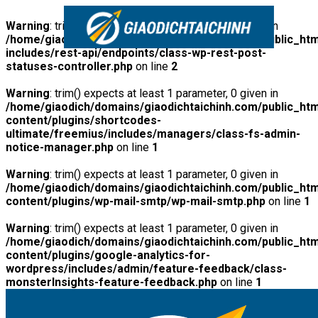
Warning
: trim() expects at least 1 parameter, 0 given in
/home/giaodich/domains/giaodichtaichinh.com/public_htm
includes/rest-api/endpoints/class-wp-rest-post-
statuses-controller.php
on line
2
Warning
: trim() expects at least 1 parameter, 0 given in
/home/giaodich/domains/giaodichtaichinh.com/public_htm
content/plugins/shortcodes-
ultimate/freemius/includes/managers/class-fs-admin-
notice-manager.php
on line
1
Warning
: trim() expects at least 1 parameter, 0 given in
/home/giaodich/domains/giaodichtaichinh.com/public_htm
content/plugins/wp-mail-smtp/wp-mail-smtp.php
on line
1
Warning
: trim() expects at least 1 parameter, 0 given in
/home/giaodich/domains/giaodichtaichinh.com/public_htm
content/plugins/google-analytics-for-
wordpress/includes/admin/feature-feedback/class-
monsterInsights-feature-feedback.php
on line
1