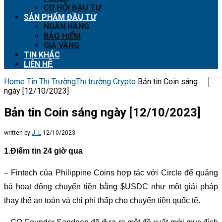
CƠ HỘI ĐẦU TƯ
SẢN PHẨM ĐẦU TƯ
NGÂN HÀNG
BẢO HIỂM
GIÁ VÀNG
TIN KHÁC
LIÊN HỆ
Home
Tin Thị Trường
Thị trường Crypto
Bản tin Coin sáng
ngày [12/10/2023]
Bản tin Coin sáng ngày [12/10/2023]
written by
J. L
12/10/2023
1.Điểm tin 24 giờ qua
– Fintech của Philippine Coins hợp tác với Circle để quảng
bá hoạt động chuyển tiền bằng $USDC như một giải pháp
thay thế an toàn và chi phí thấp cho chuyển tiền quốc tế.