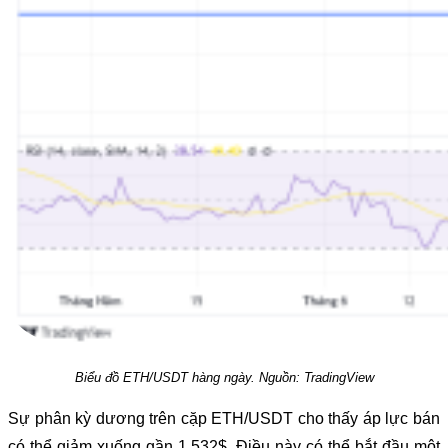
Biểu đồ ETH/USDT hàng ngày. Nguồn: TradingView
Sự phân kỳ dương trên cặp ETH/USDT cho thấy áp lực bán
có thể giảm xuống gần 1.532$. Điều này có thể bắt đầu một