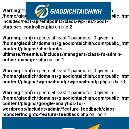
Warning
: trim() expects at least 1 parameter, 0 given in
/home/giaodich/domains/giaodichtaichinh.com/public_htm
includes/rest-api/endpoints/class-wp-rest-post-
statuses-controller.php
on line
2
Warning
: trim() expects at least 1 parameter, 0 given in
/home/giaodich/domains/giaodichtaichinh.com/public_htm
content/plugins/shortcodes-
ultimate/freemius/includes/managers/class-fs-admin-
notice-manager.php
on line
1
Warning
: trim() expects at least 1 parameter, 0 given in
/home/giaodich/domains/giaodichtaichinh.com/public_htm
content/plugins/wp-mail-smtp/wp-mail-smtp.php
on line
1
Warning
: trim() expects at least 1 parameter, 0 given in
/home/giaodich/domains/giaodichtaichinh.com/public_htm
content/plugins/google-analytics-for-
wordpress/includes/admin/feature-feedback/class-
monsterInsights-feature-feedback.php
on line
1