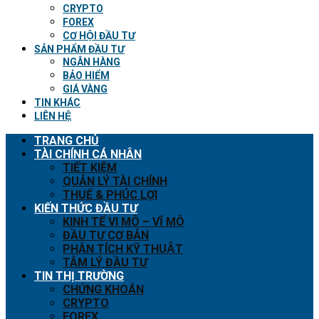
CRYPTO
FOREX
CƠ HỘI ĐẦU TƯ
SẢN PHẨM ĐẦU TƯ
NGÂN HÀNG
BẢO HIỂM
GIÁ VÀNG
TIN KHÁC
LIÊN HỆ
TRANG CHỦ
TÀI CHÍNH CÁ NHÂN
TIẾT KIỆM
QUẢN LÝ TÀI CHÍNH
THUẾ & PHÚC LỢI
KIẾN THỨC ĐẦU TƯ
KINH TẾ VI MÔ – VĨ MÔ
ĐẦU TƯ CƠ BẢN
PHÂN TÍCH KỸ THUẬT
TÂM LÝ ĐẦU TƯ
TIN THỊ TRƯỜNG
CHỨNG KHOÁN
CRYPTO
FOREX