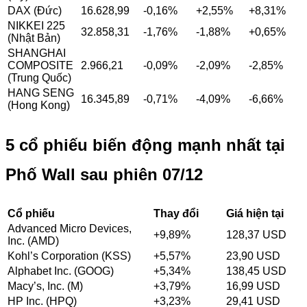
DAX (Đức)
16.628,99
-0,16%
+2,55%
+8,31%
NIKKEI 225
32.858,31
-1,76%
-1,88%
+0,65%
(Nhật Bản)
SHANGHAI
COMPOSITE
2.966,21
-0,09%
-2,09%
-2,85%
(Trung Quốc)
HANG SENG
16.345,89
-0,71%
-4,09%
-6,66%
(Hong Kong)
5 cổ phiếu biến động mạnh nhất tại
Phố Wall sau phiên 07/12
Cổ phiếu
Thay đổi
Giá hiện tại
Advanced Micro Devices,
+9,89%
128,37 USD
Inc. (AMD)
Kohl’s Corporation (KSS)
+5,57%
23,90 USD
Alphabet Inc. (GOOG)
+5,34%
138,45 USD
Macy’s, Inc. (M)
+3,79%
16,99 USD
HP Inc. (HPQ)
+3,23%
29,41 USD