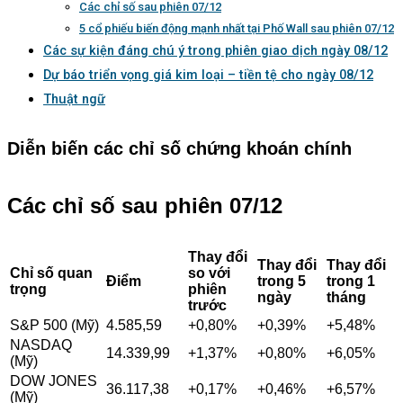
Các chỉ số sau phiên 07/12
5 cổ phiếu biến động mạnh nhất tại Phố Wall sau phiên 07/12
Các sự kiện đáng chú ý trong phiên giao dịch ngày 08/12
Dự báo triển vọng giá kim loại – tiền tệ cho ngày 08/12
Thuật ngữ
Diễn biến các chỉ số chứng khoán chính
Các chỉ số sau phiên 07/12
Thay đổi
Thay đổi
Thay đổi
Chỉ số quan
so với
Điểm
trong 5
trong 1
trọng
phiên
ngày
tháng
trước
S&P 500 (Mỹ)
4.585,59
+0,80%
+0,39%
+5,48%
NASDAQ
14.339,99
+1,37%
+0,80%
+6,05%
(Mỹ)
DOW JONES
36.117,38
+0,17%
+0,46%
+6,57%
(Mỹ)