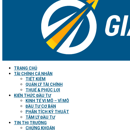
TRANG CHỦ
TÀI CHÍNH CÁ NHÂN
TIẾT KIỆM
QUẢN LÝ TÀI CHÍNH
THUẾ & PHÚC LỢI
KIẾN THỨC ĐẦU TƯ
KINH TẾ VI MÔ – VĨ MÔ
ĐẦU TƯ CƠ BẢN
PHÂN TÍCH KỸ THUẬT
TÂM LÝ ĐẦU TƯ
TIN THỊ TRƯỜNG
CHỨNG KHOÁN