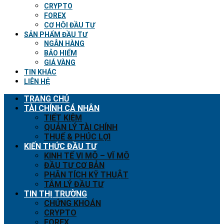
CRYPTO
FOREX
CƠ HỘI ĐẦU TƯ
SẢN PHẨM ĐẦU TƯ
NGÂN HÀNG
BẢO HIỂM
GIÁ VÀNG
TIN KHÁC
LIÊN HỆ
TRANG CHỦ
TÀI CHÍNH CÁ NHÂN
TIẾT KIỆM
QUẢN LÝ TÀI CHÍNH
THUẾ & PHÚC LỢI
KIẾN THỨC ĐẦU TƯ
KINH TẾ VI MÔ – VĨ MÔ
ĐẦU TƯ CƠ BẢN
PHÂN TÍCH KỸ THUẬT
TÂM LÝ ĐẦU TƯ
TIN THỊ TRƯỜNG
CHỨNG KHOÁN
CRYPTO
FOREX