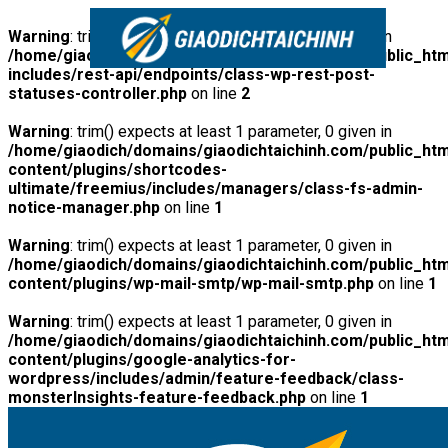
Warning
: trim() expects at least 1 parameter, 0 given in
/home/giaodich/domains/giaodichtaichinh.com/public_htm
includes/rest-api/endpoints/class-wp-rest-post-
statuses-controller.php
on line
2
Warning
: trim() expects at least 1 parameter, 0 given in
/home/giaodich/domains/giaodichtaichinh.com/public_htm
content/plugins/shortcodes-
ultimate/freemius/includes/managers/class-fs-admin-
notice-manager.php
on line
1
Warning
: trim() expects at least 1 parameter, 0 given in
/home/giaodich/domains/giaodichtaichinh.com/public_htm
content/plugins/wp-mail-smtp/wp-mail-smtp.php
on line
1
Warning
: trim() expects at least 1 parameter, 0 given in
/home/giaodich/domains/giaodichtaichinh.com/public_htm
content/plugins/google-analytics-for-
wordpress/includes/admin/feature-feedback/class-
monsterInsights-feature-feedback.php
on line
1