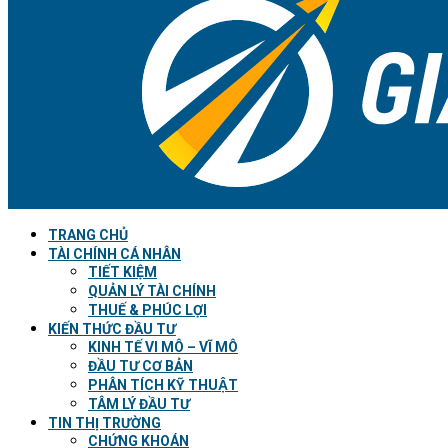
TRANG CHỦ
TÀI CHÍNH CÁ NHÂN
TIẾT KIỆM
QUẢN LÝ TÀI CHÍNH
THUẾ & PHÚC LỢI
KIẾN THỨC ĐẦU TƯ
KINH TẾ VI MÔ – VĨ MÔ
ĐẦU TƯ CƠ BẢN
PHÂN TÍCH KỸ THUẬT
TÂM LÝ ĐẦU TƯ
TIN THỊ TRƯỜNG
CHỨNG KHOÁN