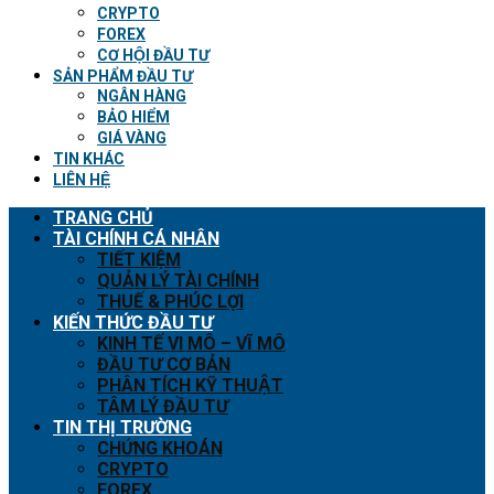
CRYPTO
FOREX
CƠ HỘI ĐẦU TƯ
SẢN PHẨM ĐẦU TƯ
NGÂN HÀNG
BẢO HIỂM
GIÁ VÀNG
TIN KHÁC
LIÊN HỆ
TRANG CHỦ
TÀI CHÍNH CÁ NHÂN
TIẾT KIỆM
QUẢN LÝ TÀI CHÍNH
THUẾ & PHÚC LỢI
KIẾN THỨC ĐẦU TƯ
KINH TẾ VI MÔ – VĨ MÔ
ĐẦU TƯ CƠ BẢN
PHÂN TÍCH KỸ THUẬT
TÂM LÝ ĐẦU TƯ
TIN THỊ TRƯỜNG
CHỨNG KHOÁN
CRYPTO
FOREX