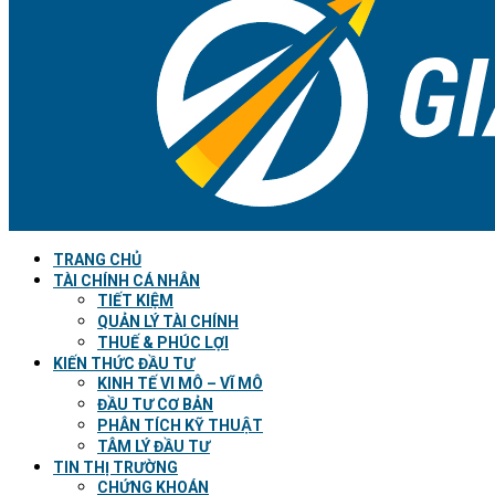
TRANG CHỦ
TÀI CHÍNH CÁ NHÂN
TIẾT KIỆM
QUẢN LÝ TÀI CHÍNH
THUẾ & PHÚC LỢI
KIẾN THỨC ĐẦU TƯ
KINH TẾ VI MÔ – VĨ MÔ
ĐẦU TƯ CƠ BẢN
PHÂN TÍCH KỸ THUẬT
TÂM LÝ ĐẦU TƯ
TIN THỊ TRƯỜNG
CHỨNG KHOÁN