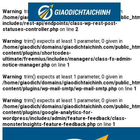
Warning
: trim() expects at least 1 parameter, 0 given in
/home/giaodich/domains/giaodichtaichinh.com/public_htm
includes/rest-api/endpoints/class-wp-rest-post-
statuses-controller.php
on line
2
Warning
: trim() expects at least 1 parameter, 0 given in
/home/giaodich/domains/giaodichtaichinh.com/public_htm
content/plugins/shortcodes-
ultimate/freemius/includes/managers/class-fs-admin-
notice-manager.php
on line
1
Warning
: trim() expects at least 1 parameter, 0 given in
/home/giaodich/domains/giaodichtaichinh.com/public_htm
content/plugins/wp-mail-smtp/wp-mail-smtp.php
on line
1
Warning
: trim() expects at least 1 parameter, 0 given in
/home/giaodich/domains/giaodichtaichinh.com/public_htm
content/plugins/google-analytics-for-
wordpress/includes/admin/feature-feedback/class-
monsterInsights-feature-feedback.php
on line
1