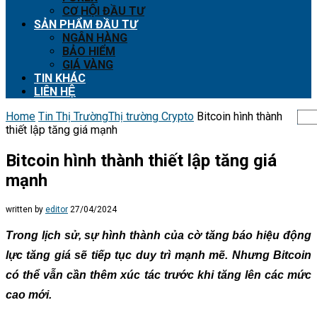
CƠ HỘI ĐẦU TƯ
SẢN PHẨM ĐẦU TƯ
NGÂN HÀNG
BẢO HIỂM
GIÁ VÀNG
TIN KHÁC
LIÊN HỆ
Home
Tin Thị Trường
Thị trường Crypto
Bitcoin hình thành
thiết lập tăng giá mạnh
Bitcoin hình thành thiết lập tăng giá
mạnh
written by
editor
27/04/2024
Trong lịch sử, sự hình thành của cờ tăng báo hiệu động
lực tăng giá sẽ tiếp tục duy trì mạnh mẽ. Nhưng Bitcoin
có thể vẫn cần thêm xúc tác trước khi tăng lên các mức
cao mới.