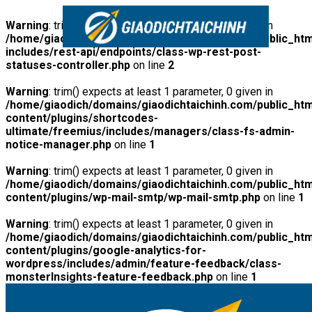
Warning
: trim() expects at least 1 parameter, 0 given in
/home/giaodich/domains/giaodichtaichinh.com/public_htm
includes/rest-api/endpoints/class-wp-rest-post-
statuses-controller.php
on line
2
Warning
: trim() expects at least 1 parameter, 0 given in
/home/giaodich/domains/giaodichtaichinh.com/public_htm
content/plugins/shortcodes-
ultimate/freemius/includes/managers/class-fs-admin-
notice-manager.php
on line
1
Warning
: trim() expects at least 1 parameter, 0 given in
/home/giaodich/domains/giaodichtaichinh.com/public_htm
content/plugins/wp-mail-smtp/wp-mail-smtp.php
on line
1
Warning
: trim() expects at least 1 parameter, 0 given in
/home/giaodich/domains/giaodichtaichinh.com/public_htm
content/plugins/google-analytics-for-
wordpress/includes/admin/feature-feedback/class-
monsterInsights-feature-feedback.php
on line
1