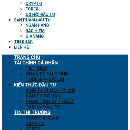
CRYPTO
FOREX
CƠ HỘI ĐẦU TƯ
SẢN PHẨM ĐẦU TƯ
NGÂN HÀNG
BẢO HIỂM
GIÁ VÀNG
TIN KHÁC
LIÊN HỆ
TRANG CHỦ
TÀI CHÍNH CÁ NHÂN
TIẾT KIỆM
QUẢN LÝ TÀI CHÍNH
THUẾ & PHÚC LỢI
KIẾN THỨC ĐẦU TƯ
KINH TẾ VI MÔ – VĨ MÔ
ĐẦU TƯ CƠ BẢN
PHÂN TÍCH KỸ THUẬT
TÂM LÝ ĐẦU TƯ
TIN THỊ TRƯỜNG
CHỨNG KHOÁN
CRYPTO
FOREX