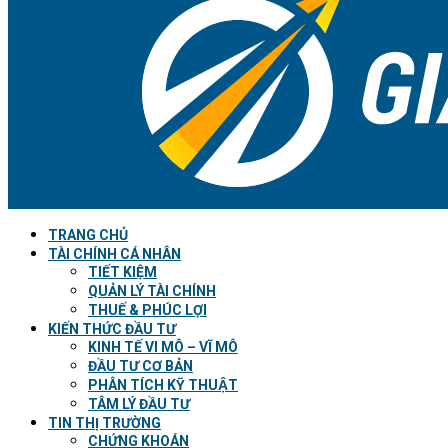
TRANG CHỦ
TÀI CHÍNH CÁ NHÂN
TIẾT KIỆM
QUẢN LÝ TÀI CHÍNH
THUẾ & PHÚC LỢI
KIẾN THỨC ĐẦU TƯ
KINH TẾ VI MÔ – VĨ MÔ
ĐẦU TƯ CƠ BẢN
PHÂN TÍCH KỸ THUẬT
TÂM LÝ ĐẦU TƯ
TIN THỊ TRƯỜNG
CHỨNG KHOÁN