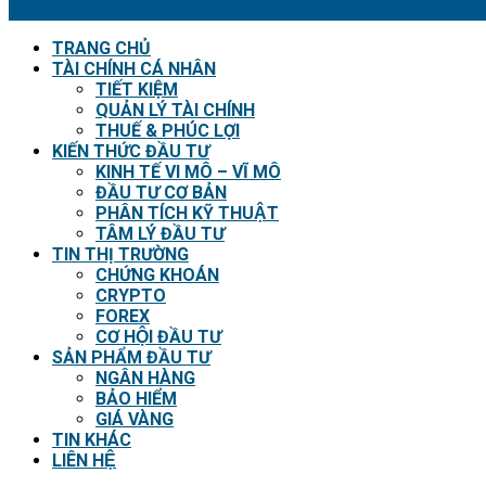
TRANG CHỦ
TÀI CHÍNH CÁ NHÂN
TIẾT KIỆM
QUẢN LÝ TÀI CHÍNH
THUẾ & PHÚC LỢI
KIẾN THỨC ĐẦU TƯ
KINH TẾ VI MÔ – VĨ MÔ
ĐẦU TƯ CƠ BẢN
PHÂN TÍCH KỸ THUẬT
TÂM LÝ ĐẦU TƯ
TIN THỊ TRƯỜNG
CHỨNG KHOÁN
CRYPTO
FOREX
CƠ HỘI ĐẦU TƯ
SẢN PHẨM ĐẦU TƯ
NGÂN HÀNG
BẢO HIỂM
GIÁ VÀNG
TIN KHÁC
LIÊN HỆ