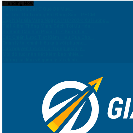
Trending Now
Có Nên Bán Đất Ở Quê Để Mua...
Tin Tức Thị Trường Bất Động Sản TP.HCM:...
Cập Nhật Giá Vàng Ngày 21/10/2024: Xu Hướng...
Tiết Kiệm Thông Minh: Cách Tối Ưu Hóa...
So Sánh Các Sản Phẩm Tiết Kiệm Tại...
Các Chiến Lược Tiết Kiệm Hiệu Quả Cho...
Quản lý tài chính hiệu quả với phương...
Các nguyên tắc cốt lõi trong quản lý...
Mỗi độ tuổi nên tiết kiệm bao nhiêu...
Những sai lầm về quản lý tài chính...