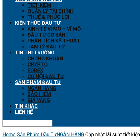
TIẾT KIỆM
QUẢN LÝ TÀI CHÍNH
THUẾ & PHÚC LỢI
KIẾN THỨC ĐẦU TƯ
KINH TẾ VI MÔ – VĨ MÔ
ĐẦU TƯ CƠ BẢN
PHÂN TÍCH KỸ THUẬT
TÂM LÝ ĐẦU TƯ
TIN THỊ TRƯỜNG
CHỨNG KHOÁN
CRYPTO
FOREX
CƠ HỘI ĐẦU TƯ
SẢN PHẨM ĐẦU TƯ
NGÂN HÀNG
BẢO HIỂM
GIÁ VÀNG
TIN KHÁC
LIÊN HỆ
Home
Sản Phẩm Đầu Tư
NGÂN HÀNG
Cập nhật lãi suất tiết k