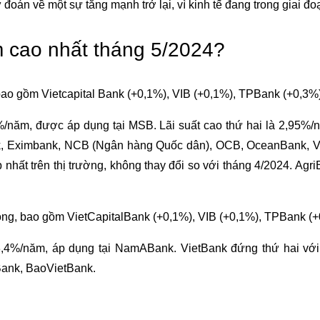
ự đoán về một sự tăng mạnh trở lại, vì kinh tế đang trong giai 
ệm cao nhất tháng 5/2024?
, bao gồm Vietcapital Bank (+0,1%), VIB (+0,1%), TPBank (+0,3
à 3%/năm, được áp dụng tại MSB. Lãi suất cao thứ hai là 2,95%
nk, Eximbank, NCB (Ngân hàng Quốc dân), OCB, OceanBank, V
p nhất trên thị trường, không thay đổi so với tháng 4/2024. Ag
 động, bao gồm VietCapitalBank (+0,1%), VIB (+0,1%), TPBank 
à 3,4%/năm, áp dụng tại NamABank. VietBank đứng thứ hai với
Bank, BaoVietBank.