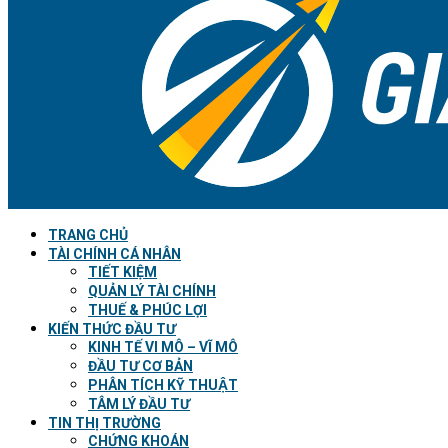
TRANG CHỦ
TÀI CHÍNH CÁ NHÂN
TIẾT KIỆM
QUẢN LÝ TÀI CHÍNH
THUẾ & PHÚC LỢI
KIẾN THỨC ĐẦU TƯ
KINH TẾ VI MÔ – VĨ MÔ
ĐẦU TƯ CƠ BẢN
PHÂN TÍCH KỸ THUẬT
TÂM LÝ ĐẦU TƯ
TIN THỊ TRƯỜNG
CHỨNG KHOÁN