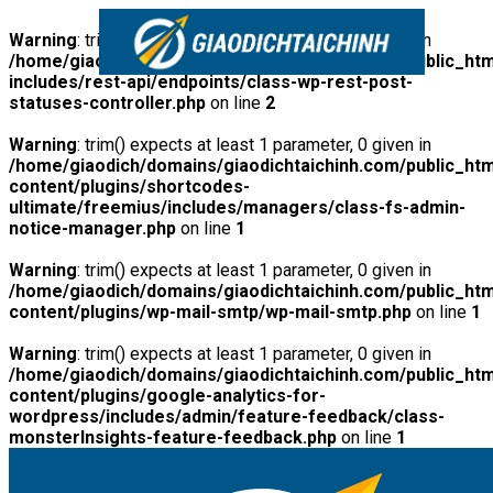
Warning
: trim() expects at least 1 parameter, 0 given in
/home/giaodich/domains/giaodichtaichinh.com/public_htm
includes/rest-api/endpoints/class-wp-rest-post-
statuses-controller.php
on line
2
Warning
: trim() expects at least 1 parameter, 0 given in
/home/giaodich/domains/giaodichtaichinh.com/public_htm
content/plugins/shortcodes-
ultimate/freemius/includes/managers/class-fs-admin-
notice-manager.php
on line
1
Warning
: trim() expects at least 1 parameter, 0 given in
/home/giaodich/domains/giaodichtaichinh.com/public_htm
content/plugins/wp-mail-smtp/wp-mail-smtp.php
on line
1
Warning
: trim() expects at least 1 parameter, 0 given in
/home/giaodich/domains/giaodichtaichinh.com/public_htm
content/plugins/google-analytics-for-
wordpress/includes/admin/feature-feedback/class-
monsterInsights-feature-feedback.php
on line
1