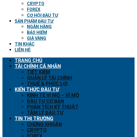
CRYPTO
FOREX
CƠ HỘI ĐẦU TƯ
SẢN PHẨM ĐẦU TƯ
NGÂN HÀNG
BẢO HIỂM
GIÁ VÀNG
TIN KHÁC
LIÊN HỆ
TRANG CHỦ
TÀI CHÍNH CÁ NHÂN
TIẾT KIỆM
QUẢN LÝ TÀI CHÍNH
THUẾ & PHÚC LỢI
KIẾN THỨC ĐẦU TƯ
KINH TẾ VI MÔ – VĨ MÔ
ĐẦU TƯ CƠ BẢN
PHÂN TÍCH KỸ THUẬT
TÂM LÝ ĐẦU TƯ
TIN THỊ TRƯỜNG
CHỨNG KHOÁN
CRYPTO
FOREX