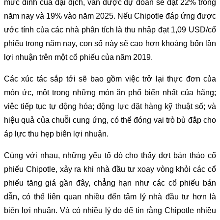
mức đỉnh của đại dịch, vẫn được dự đoán sẽ đạt 22% trong
năm nay và 19% vào năm 2025. Nếu Chipotle đáp ứng được
ước tính của các nhà phân tích là thu nhập đạt 1,09 USD/cổ
phiếu trong năm nay, con số này sẽ cao hơn khoảng bốn lần
lợi nhuận trên một cổ phiếu của năm 2019.
Các xúc tác sắp tới sẽ bao gồm việc trở lại thực đơn của
món ức, một trong những món ăn phổ biến nhất của hãng;
việc tiếp tục tự động hóa; động lực đặt hàng kỹ thuật số; và
hiệu quả của chuỗi cung ứng, có thể đóng vai trò bù đắp cho
áp lực thu hẹp biên lợi nhuận.
Cùng với nhau, những yếu tố đó cho thấy đợt bán tháo cổ
phiếu Chipotle, xảy ra khi nhà đầu tư xoay vòng khỏi các cổ
phiếu tăng giá gần đây, chẳng hạn như các cổ phiếu bán
dẫn, có thể liên quan nhiều đến tâm lý nhà đầu tư hơn là
biên lợi nhuận. Và có nhiều lý do để tin rằng Chipotle nhiều