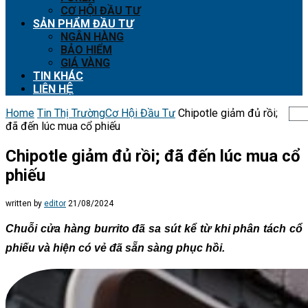
CƠ HỘI ĐẦU TƯ
SẢN PHẨM ĐẦU TƯ
NGÂN HÀNG
BẢO HIỂM
GIÁ VÀNG
TIN KHÁC
LIÊN HỆ
Home
Tin Thị Trường
Cơ Hội Đầu Tư
Chipotle giảm đủ rồi;
đã đến lúc mua cổ phiếu
Chipotle giảm đủ rồi; đã đến lúc mua cổ
phiếu
written by
editor
21/08/2024
Chuỗi cửa hàng burrito đã sa sút kể từ khi phân tách cổ
phiếu và hiện có vẻ đã sẵn sàng phục hồi.