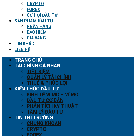
CRYPTO
FOREX
CƠ HỘI ĐẦU TƯ
SẢN PHẨM ĐẦU TƯ
NGÂN HÀNG
BẢO HIỂM
GIÁ VÀNG
TIN KHÁC
LIÊN HỆ
TRANG CHỦ
TÀI CHÍNH CÁ NHÂN
TIẾT KIỆM
QUẢN LÝ TÀI CHÍNH
THUẾ & PHÚC LỢI
KIẾN THỨC ĐẦU TƯ
KINH TẾ VI MÔ – VĨ MÔ
ĐẦU TƯ CƠ BẢN
PHÂN TÍCH KỸ THUẬT
TÂM LÝ ĐẦU TƯ
TIN THỊ TRƯỜNG
CHỨNG KHOÁN
CRYPTO
FOREX