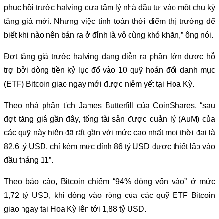
phục hồi trước halving đưa tâm lý nhà đầu tư vào một chu kỳ
tăng giá mới. Nhưng việc tính toán thời điểm thị trường để
biết khi nào nên bán ra ở đỉnh là vô cùng khó khăn,” ông nói.
Đợt tăng giá trước halving đang diễn ra phần lớn được hỗ
trợ bởi dòng tiền kỷ lục đổ vào 10 quỹ hoán đổi danh mục
(ETF) Bitcoin giao ngay mới được niêm yết tại Hoa Kỳ.
Theo nhà phân tích James Butterfill của CoinShares, “sau
đợt tăng giá gần đây, tổng tài sản được quản lý (AuM) của
các quỹ này hiện đã rất gần với mức cao nhất mọi thời đại là
82,6 tỷ USD, chỉ kém mức đỉnh 86 tỷ USD được thiết lập vào
đầu tháng 11”.
Theo báo cáo, Bitcoin chiếm “94% dòng vốn vào” ở mức
1,72 tỷ USD, khi dòng vào ròng của các quỹ ETF Bitcoin
giao ngay tại Hoa Kỳ lên tới 1,88 tỷ USD.