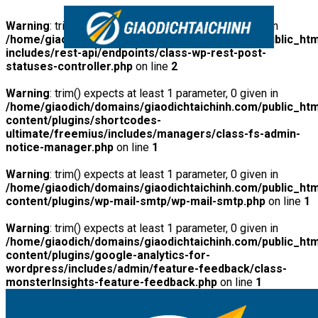
Warning
: trim() expects at least 1 parameter, 0 given in
/home/giaodich/domains/giaodichtaichinh.com/public_htm
includes/rest-api/endpoints/class-wp-rest-post-
statuses-controller.php
on line
2
Warning
: trim() expects at least 1 parameter, 0 given in
/home/giaodich/domains/giaodichtaichinh.com/public_htm
content/plugins/shortcodes-
ultimate/freemius/includes/managers/class-fs-admin-
notice-manager.php
on line
1
Warning
: trim() expects at least 1 parameter, 0 given in
/home/giaodich/domains/giaodichtaichinh.com/public_htm
content/plugins/wp-mail-smtp/wp-mail-smtp.php
on line
1
Warning
: trim() expects at least 1 parameter, 0 given in
/home/giaodich/domains/giaodichtaichinh.com/public_htm
content/plugins/google-analytics-for-
wordpress/includes/admin/feature-feedback/class-
monsterInsights-feature-feedback.php
on line
1