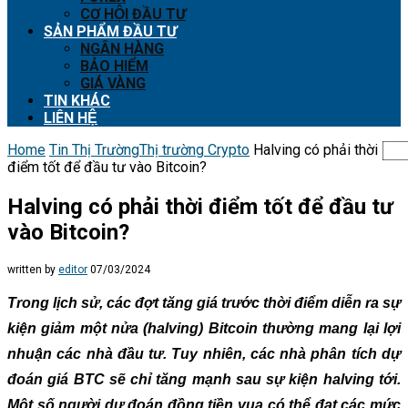
CƠ HỘI ĐẦU TƯ
SẢN PHẨM ĐẦU TƯ
NGÂN HÀNG
BẢO HIỂM
GIÁ VÀNG
TIN KHÁC
LIÊN HỆ
Home
Tin Thị Trường
Thị trường Crypto
Halving có phải thời
điểm tốt để đầu tư vào Bitcoin?
Halving có phải thời điểm tốt để đầu tư
vào Bitcoin?
written by
editor
07/03/2024
Trong lịch sử, các đợt tăng giá trước thời điểm diễn ra sự
kiện giảm một nửa (halving) Bitcoin thường mang lại lợi
nhuận các nhà đầu tư. Tuy nhiên, các nhà phân tích dự
đoán giá BTC sẽ chỉ tăng mạnh sau sự kiện halving tới.
Một số người dự đoán đồng tiền vua có thể đạt các mức