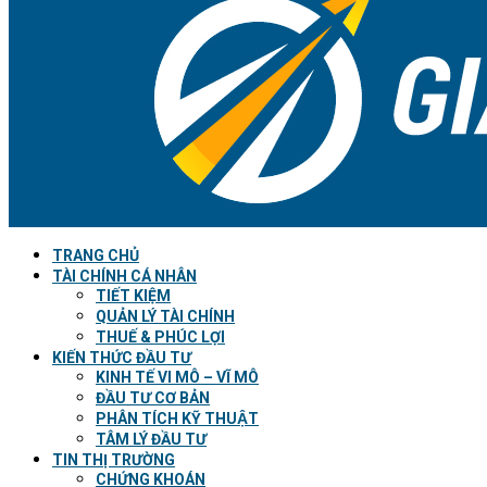
TRANG CHỦ
TÀI CHÍNH CÁ NHÂN
TIẾT KIỆM
QUẢN LÝ TÀI CHÍNH
THUẾ & PHÚC LỢI
KIẾN THỨC ĐẦU TƯ
KINH TẾ VI MÔ – VĨ MÔ
ĐẦU TƯ CƠ BẢN
PHÂN TÍCH KỸ THUẬT
TÂM LÝ ĐẦU TƯ
TIN THỊ TRƯỜNG
CHỨNG KHOÁN