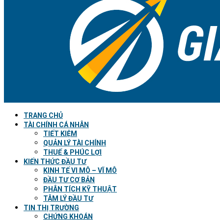
TRANG CHỦ
TÀI CHÍNH CÁ NHÂN
TIẾT KIỆM
QUẢN LÝ TÀI CHÍNH
THUẾ & PHÚC LỢI
KIẾN THỨC ĐẦU TƯ
KINH TẾ VI MÔ – VĨ MÔ
ĐẦU TƯ CƠ BẢN
PHÂN TÍCH KỸ THUẬT
TÂM LÝ ĐẦU TƯ
TIN THỊ TRƯỜNG
CHỨNG KHOÁN