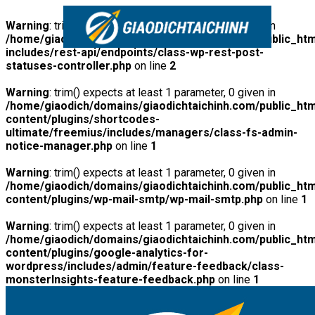
Warning
: trim() expects at least 1 parameter, 0 given in
/home/giaodich/domains/giaodichtaichinh.com/public_htm
includes/rest-api/endpoints/class-wp-rest-post-
statuses-controller.php
on line
2
Warning
: trim() expects at least 1 parameter, 0 given in
/home/giaodich/domains/giaodichtaichinh.com/public_htm
content/plugins/shortcodes-
ultimate/freemius/includes/managers/class-fs-admin-
notice-manager.php
on line
1
Warning
: trim() expects at least 1 parameter, 0 given in
/home/giaodich/domains/giaodichtaichinh.com/public_htm
content/plugins/wp-mail-smtp/wp-mail-smtp.php
on line
1
Warning
: trim() expects at least 1 parameter, 0 given in
/home/giaodich/domains/giaodichtaichinh.com/public_htm
content/plugins/google-analytics-for-
wordpress/includes/admin/feature-feedback/class-
monsterInsights-feature-feedback.php
on line
1