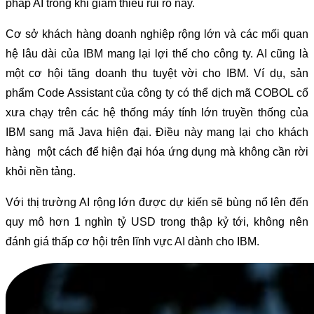
pháp AI trong khi giảm thiểu rủi ro này.
Cơ sở khách hàng doanh nghiệp rộng lớn và các mối quan
hệ lâu dài của IBM mang lại lợi thế cho công ty. AI cũng là
một cơ hội tăng doanh thu tuyệt vời cho IBM. Ví dụ, sản
phẩm Code Assistant của công ty có thể dịch mã COBOL cổ
xưa chạy trên các hệ thống máy tính lớn truyền thống của
IBM sang mã Java hiện đại. Điều này mang lại cho khách
hàng một cách để hiện đại hóa ứng dụng mà không cần rời
khỏi nền tảng.
Với thị trường AI rộng lớn được dự kiến sẽ bùng nổ lên đến
quy mô hơn 1 nghìn tỷ USD trong thập kỷ tới, không nên
đánh giá thấp cơ hội trên lĩnh vực AI dành cho IBM.