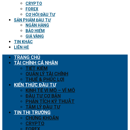
CRYPTO
FOREX
CƠ HỘI ĐẦU TƯ
SẢN PHẨM ĐẦU TƯ
NGÂN HÀNG
BẢO HIỂM
GIÁ VÀNG
TIN KHÁC
LIÊN HỆ
TRANG CHỦ
TÀI CHÍNH CÁ NHÂN
TIẾT KIỆM
QUẢN LÝ TÀI CHÍNH
THUẾ & PHÚC LỢI
KIẾN THỨC ĐẦU TƯ
KINH TẾ VI MÔ – VĨ MÔ
ĐẦU TƯ CƠ BẢN
PHÂN TÍCH KỸ THUẬT
TÂM LÝ ĐẦU TƯ
TIN THỊ TRƯỜNG
CHỨNG KHOÁN
CRYPTO
FOREX