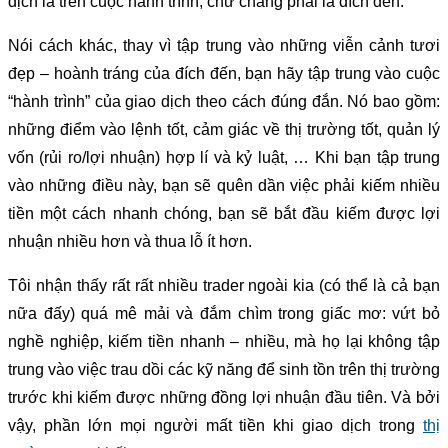
dịch là trên cuộc hành trình, chứ chẳng phải là đích đến.
Nói cách khác, thay vì tập trung vào những viễn cảnh tươi
đẹp – hoành tráng của đích đến, bạn hãy tập trung vào cuộc
“hành trình” của giao dịch theo cách đúng đắn. Nó bao gồm:
những điểm vào lệnh tốt, cảm giác về thị trường tốt, quản lý
vốn (rủi ro/lợi nhuận) hợp lí và kỷ luật, … Khi bạn tập trung
vào những điều này, bạn sẽ quên dần việc phải kiếm nhiều
tiền một cách nhanh chóng, bạn sẽ bắt đầu kiếm được lợi
nhuận nhiều hơn và thua lỗ ít hơn.
Tôi nhận thấy rất rất nhiều trader ngoài kia (có thể là cả bạn
nữa đấy) quá mê mải và đắm chìm trong giấc mơ: vứt bỏ
nghề nghiệp, kiếm tiền nhanh – nhiều, mà họ lại không tập
trung vào việc trau dồi các kỹ năng để sinh tồn trên thị trường
trước khi kiếm được những đồng lợi nhuận đầu tiên. Và bởi
vậy, phần lớn mọi người mất tiền khi giao dịch trong
thị