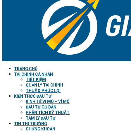
TRANG CHỦ
TÀI CHÍNH CÁ NHÂN
TIẾT KIỆM
QUẢN LÝ TÀI CHÍNH
THUẾ & PHÚC LỢI
KIẾN THỨC ĐẦU TƯ
KINH TẾ VI MÔ – VĨ MÔ
ĐẦU TƯ CƠ BẢN
PHÂN TÍCH KỸ THUẬT
TÂM LÝ ĐẦU TƯ
TIN THỊ TRƯỜNG
CHỨNG KHOÁN