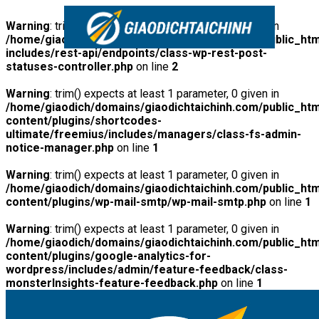
Warning
: trim() expects at least 1 parameter, 0 given in
/home/giaodich/domains/giaodichtaichinh.com/public_htm
includes/rest-api/endpoints/class-wp-rest-post-
statuses-controller.php
on line
2
Warning
: trim() expects at least 1 parameter, 0 given in
/home/giaodich/domains/giaodichtaichinh.com/public_htm
content/plugins/shortcodes-
ultimate/freemius/includes/managers/class-fs-admin-
notice-manager.php
on line
1
Warning
: trim() expects at least 1 parameter, 0 given in
/home/giaodich/domains/giaodichtaichinh.com/public_htm
content/plugins/wp-mail-smtp/wp-mail-smtp.php
on line
1
Warning
: trim() expects at least 1 parameter, 0 given in
/home/giaodich/domains/giaodichtaichinh.com/public_htm
content/plugins/google-analytics-for-
wordpress/includes/admin/feature-feedback/class-
monsterInsights-feature-feedback.php
on line
1