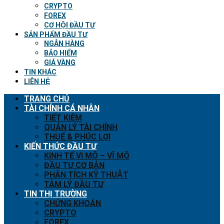
CRYPTO
FOREX
CƠ HỘI ĐẦU TƯ
SẢN PHẨM ĐẦU TƯ
NGÂN HÀNG
BẢO HIỂM
GIÁ VÀNG
TIN KHÁC
LIÊN HỆ
TRANG CHỦ
TÀI CHÍNH CÁ NHÂN
TIẾT KIỆM
QUẢN LÝ TÀI CHÍNH
THUẾ & PHÚC LỢI
KIẾN THỨC ĐẦU TƯ
KINH TẾ VI MÔ – VĨ MÔ
ĐẦU TƯ CƠ BẢN
PHÂN TÍCH KỸ THUẬT
TÂM LÝ ĐẦU TƯ
TIN THỊ TRƯỜNG
CHỨNG KHOÁN
CRYPTO
FOREX