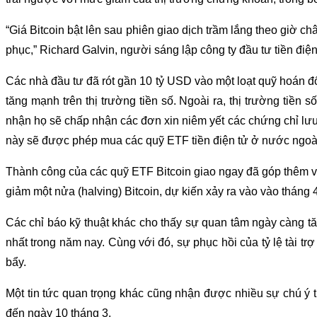
“Giá Bitcoin bật lên sau phiên giao dịch trầm lắng theo giờ 
phục,” Richard Galvin, người sáng lập công ty đầu tư tiền điệ
Các nhà đầu tư đã rót gần 10 tỷ USD vào một loạt quỹ hoán đ
tăng mạnh trên thị trường tiền số. Ngoài ra, thị trường tiề
nhận họ sẽ chấp nhận các đơn xin niêm yết các chứng chỉ lư
này sẽ được phép mua các quỹ ETF tiền điện tử ở nước ngoà
Thành công của các quỹ ETF Bitcoin giao ngay đã góp thêm vào 
giảm một nửa (halving) Bitcoin, dự kiến xảy ra vào vào tháng 4
Các chỉ báo kỹ thuật khác cho thấy sự quan tâm ngày càng t
nhất trong năm nay. Cùng với đó, sự phục hồi của tỷ lệ tài t
bẩy.
Một tin tức quan trọng khác cũng nhận được nhiều sự chú ý t
đến ngày 10 tháng 3.