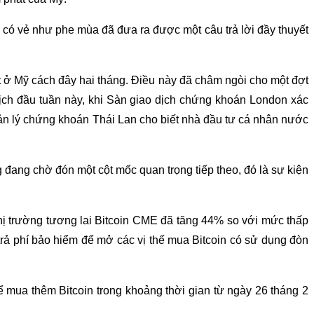
g có vẻ như phe mùa đã đưa ra được một câu trả lời đầy thuyết
t ở Mỹ cách đây hai tháng. Điều này đã châm ngòi cho một đợt
 dịch đầu tuần này, khi Sàn giao dịch chứng khoán London xác
ản lý chứng khoán Thái Lan cho biết nhà đầu tư cá nhân nước
g đang chờ đón một cột mốc quan trọng tiếp theo, đó là sự kiện
hị trường tương lai Bitcoin CME đã tăng 44% so với mức thấp
 trả phí bảo hiểm để mở các vị thế mua Bitcoin có sử dụng đòn
ể mua thêm Bitcoin trong khoảng thời gian từ ngày 26 tháng 2