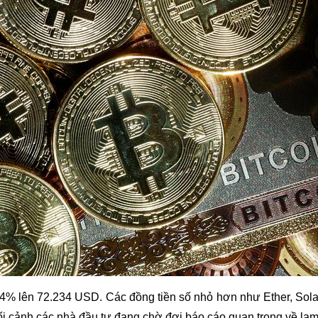
g 4% lên 72.234 USD. Các đồng tiền số nhỏ hơn như Ether, Sola
ối cảnh các nhà đầu tư đang chờ đợi báo cáo quan trọng về lạm