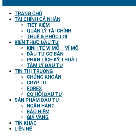
TRANG CHỦ
TÀI CHÍNH CÁ NHÂN
TIẾT KIỆM
QUẢN LÝ TÀI CHÍNH
THUẾ & PHÚC LỢI
KIẾN THỨC ĐẦU TƯ
KINH TẾ VI MÔ – VĨ MÔ
ĐẦU TƯ CƠ BẢN
PHÂN TÍCH KỸ THUẬT
TÂM LÝ ĐẦU TƯ
TIN THỊ TRƯỜNG
CHỨNG KHOÁN
CRYPTO
FOREX
CƠ HỘI ĐẦU TƯ
SẢN PHẨM ĐẦU TƯ
NGÂN HÀNG
BẢO HIỂM
GIÁ VÀNG
TIN KHÁC
LIÊN HỆ