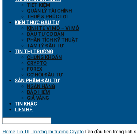
TIẾT KIỆM
QUẢN LÝ TÀI CHÍNH
THUẾ & PHÚC LỢI
KIẾN THỨC ĐẦU TƯ
KINH TẾ VI MÔ – VĨ MÔ
ĐẦU TƯ CƠ BẢN
PHÂN TÍCH KỸ THUẬT
TÂM LÝ ĐẦU TƯ
TIN THỊ TRƯỜNG
CHỨNG KHOÁN
CRYPTO
FOREX
CƠ HỘI ĐẦU TƯ
SẢN PHẨM ĐẦU TƯ
NGÂN HÀNG
BẢO HIỂM
GIÁ VÀNG
TIN KHÁC
LIÊN HỆ
Home
Tin Thị Trường
Thị trường Crypto
Lần đầu tiên trong lịch