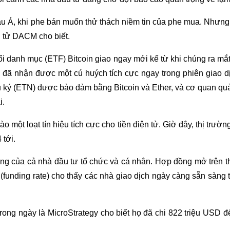
châu Á, khi phe bán muốn thử thách niềm tin của phe mua. Nhưn
n tử DACM cho biết.
ổi danh mục (ETF) Bitcoin giao ngay mới kể từ khi chúng ra mắ
n số đã nhận được một cú huých tích cực ngay trong phiên giao
u ký (ETN) được bảo đảm bằng Bitcoin và Ether, và cơ quan qu
i.
một loạt tín hiệu tích cực cho tiền điện tử. Giờ đây, thị trườn
 tới.
ăng của cả nhà đầu tư tổ chức và cá nhân. Hợp đồng mở trên t
rợ (funding rate) cho thấy các nhà giao dịch ngày càng sẵn sàng
rong ngày là MicroStrategy cho biết họ đã chi 822 triệu USD đ