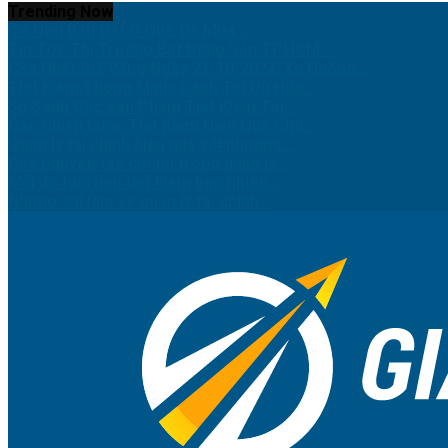
Trending Now
Có Nên Bán Đất Ở Quê Để Mua...
Tin Tức Thị Trường Bất Động Sản TP.HCM:...
Cập Nhật Giá Vàng Ngày 21/10/2024: Xu Hướng...
Tiết Kiệm Thông Minh: Cách Tối Ưu Hóa...
So Sánh Các Sản Phẩm Tiết Kiệm Tại...
Các Chiến Lược Tiết Kiệm Hiệu Quả Cho...
Quản lý tài chính hiệu quả với phương...
Các nguyên tắc cốt lõi trong quản lý...
Mỗi độ tuổi nên tiết kiệm bao nhiêu...
Những sai lầm về quản lý tài chính...