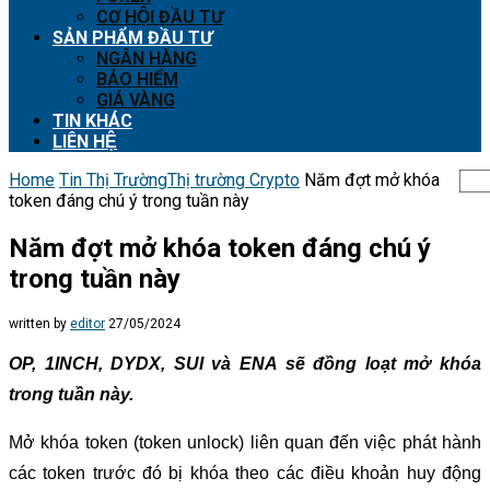
CƠ HỘI ĐẦU TƯ
SẢN PHẨM ĐẦU TƯ
NGÂN HÀNG
BẢO HIỂM
GIÁ VÀNG
TIN KHÁC
LIÊN HỆ
Home
Tin Thị Trường
Thị trường Crypto
Năm đợt mở khóa
token đáng chú ý trong tuần này
Năm đợt mở khóa token đáng chú ý
trong tuần này
written by
editor
27/05/2024
OP, 1INCH, DYDX, SUI và ENA sẽ đồng loạt mở khóa
trong tuần này.
Mở khóa token (token unlock) liên quan đến việc phát hành
các token trước đó bị khóa theo các điều khoản huy động