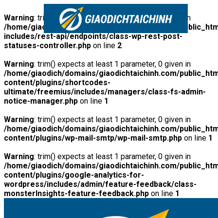
Warning
: trim() expects at least 1 parameter, 0 given in
/home/giaodich/domains/giaodichtaichinh.com/public_htm
includes/rest-api/endpoints/class-wp-rest-post-
statuses-controller.php
on line
2
Warning
: trim() expects at least 1 parameter, 0 given in
/home/giaodich/domains/giaodichtaichinh.com/public_htm
content/plugins/shortcodes-
ultimate/freemius/includes/managers/class-fs-admin-
notice-manager.php
on line
1
Warning
: trim() expects at least 1 parameter, 0 given in
/home/giaodich/domains/giaodichtaichinh.com/public_htm
content/plugins/wp-mail-smtp/wp-mail-smtp.php
on line
1
Warning
: trim() expects at least 1 parameter, 0 given in
/home/giaodich/domains/giaodichtaichinh.com/public_htm
content/plugins/google-analytics-for-
wordpress/includes/admin/feature-feedback/class-
monsterInsights-feature-feedback.php
on line
1