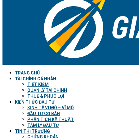
TRANG CHỦ
TÀI CHÍNH CÁ NHÂN
TIẾT KIỆM
QUẢN LÝ TÀI CHÍNH
THUẾ & PHÚC LỢI
KIẾN THỨC ĐẦU TƯ
KINH TẾ VI MÔ – VĨ MÔ
ĐẦU TƯ CƠ BẢN
PHÂN TÍCH KỸ THUẬT
TÂM LÝ ĐẦU TƯ
TIN THỊ TRƯỜNG
CHỨNG KHOÁN