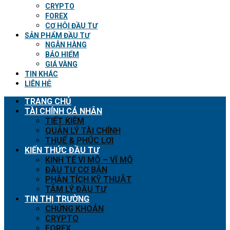
CRYPTO
FOREX
CƠ HỘI ĐẦU TƯ
SẢN PHẨM ĐẦU TƯ
NGÂN HÀNG
BẢO HIỂM
GIÁ VÀNG
TIN KHÁC
LIÊN HỆ
TRANG CHỦ
TÀI CHÍNH CÁ NHÂN
TIẾT KIỆM
QUẢN LÝ TÀI CHÍNH
THUẾ & PHÚC LỢI
KIẾN THỨC ĐẦU TƯ
KINH TẾ VI MÔ – VĨ MÔ
ĐẦU TƯ CƠ BẢN
PHÂN TÍCH KỸ THUẬT
TÂM LÝ ĐẦU TƯ
TIN THỊ TRƯỜNG
CHỨNG KHOÁN
CRYPTO
FOREX