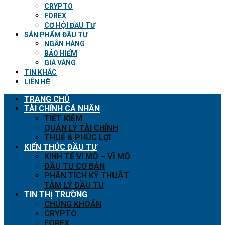
CRYPTO
FOREX
CƠ HỘI ĐẦU TƯ
SẢN PHẨM ĐẦU TƯ
NGÂN HÀNG
BẢO HIỂM
GIÁ VÀNG
TIN KHÁC
LIÊN HỆ
TRANG CHỦ
TÀI CHÍNH CÁ NHÂN
TIẾT KIỆM
QUẢN LÝ TÀI CHÍNH
THUẾ & PHÚC LỢI
KIẾN THỨC ĐẦU TƯ
KINH TẾ VI MÔ – VĨ MÔ
ĐẦU TƯ CƠ BẢN
PHÂN TÍCH KỸ THUẬT
TÂM LÝ ĐẦU TƯ
TIN THỊ TRƯỜNG
CHỨNG KHOÁN
CRYPTO
FOREX