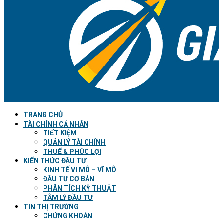
TRANG CHỦ
TÀI CHÍNH CÁ NHÂN
TIẾT KIỆM
QUẢN LÝ TÀI CHÍNH
THUẾ & PHÚC LỢI
KIẾN THỨC ĐẦU TƯ
KINH TẾ VI MÔ – VĨ MÔ
ĐẦU TƯ CƠ BẢN
PHÂN TÍCH KỸ THUẬT
TÂM LÝ ĐẦU TƯ
TIN THỊ TRƯỜNG
CHỨNG KHOÁN