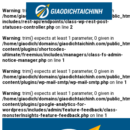
Warning
: trim() expects at least 1 parameter, 0 given in
/home/giaodich/domains/giaodichtaichinh.com/public_htm
includes/rest-api/endpoints/class-wp-rest-post-
statuses-controller.php
on line
2
Warning
: trim() expects at least 1 parameter, 0 given in
/home/giaodich/domains/giaodichtaichinh.com/public_htm
content/plugins/shortcodes-
ultimate/freemius/includes/managers/class-fs-admin-
notice-manager.php
on line
1
Warning
: trim() expects at least 1 parameter, 0 given in
/home/giaodich/domains/giaodichtaichinh.com/public_htm
content/plugins/wp-mail-smtp/wp-mail-smtp.php
on line
1
Warning
: trim() expects at least 1 parameter, 0 given in
/home/giaodich/domains/giaodichtaichinh.com/public_htm
content/plugins/google-analytics-for-
wordpress/includes/admin/feature-feedback/class-
monsterInsights-feature-feedback.php
on line
1