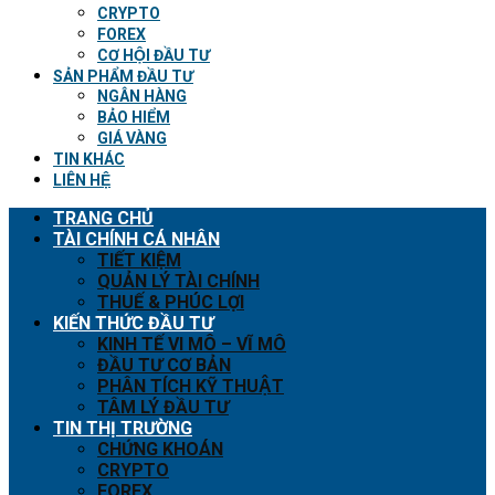
CRYPTO
FOREX
CƠ HỘI ĐẦU TƯ
SẢN PHẨM ĐẦU TƯ
NGÂN HÀNG
BẢO HIỂM
GIÁ VÀNG
TIN KHÁC
LIÊN HỆ
TRANG CHỦ
TÀI CHÍNH CÁ NHÂN
TIẾT KIỆM
QUẢN LÝ TÀI CHÍNH
THUẾ & PHÚC LỢI
KIẾN THỨC ĐẦU TƯ
KINH TẾ VI MÔ – VĨ MÔ
ĐẦU TƯ CƠ BẢN
PHÂN TÍCH KỸ THUẬT
TÂM LÝ ĐẦU TƯ
TIN THỊ TRƯỜNG
CHỨNG KHOÁN
CRYPTO
FOREX