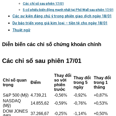
Các chỉ số sau phiên 17/01
5 cổ phiếu biến động mạnh nhất tại Phố Wall sau phiên 17/01
Các sự kiện đáng chú ý trong phiên giao dịch ngày 18/01
Dự báo triển vọng giá kim loại – tiền tệ cho ngày 18/01
Thuật ngữ
Diễn biến các chỉ số chứng khoán chính
Các chỉ số sau phiên 17/01
Thay đổi
Thay đổi
Thay đổi
Chỉ số quan
so với
Điểm
trong 5
trong 1
trọng
phiên
ngày
tháng
trước
S&P 500 (Mỹ)
4.739,21
-0,56%
-0,92%
+0,87%
NASDAQ
14.855,62
-0,59%
-0,76%
+0,53%
(Mỹ)
DOW JONES
37.266,67
-0,25%
-1,14%
+0,50%
(Mỹ)