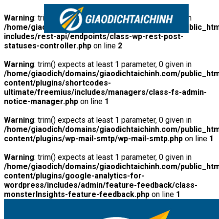
Warning
: trim() expects at least 1 parameter, 0 given in
/home/giaodich/domains/giaodichtaichinh.com/public_htm
includes/rest-api/endpoints/class-wp-rest-post-
statuses-controller.php
on line
2
Warning
: trim() expects at least 1 parameter, 0 given in
/home/giaodich/domains/giaodichtaichinh.com/public_htm
content/plugins/shortcodes-
ultimate/freemius/includes/managers/class-fs-admin-
notice-manager.php
on line
1
Warning
: trim() expects at least 1 parameter, 0 given in
/home/giaodich/domains/giaodichtaichinh.com/public_htm
content/plugins/wp-mail-smtp/wp-mail-smtp.php
on line
1
Warning
: trim() expects at least 1 parameter, 0 given in
/home/giaodich/domains/giaodichtaichinh.com/public_htm
content/plugins/google-analytics-for-
wordpress/includes/admin/feature-feedback/class-
monsterInsights-feature-feedback.php
on line
1