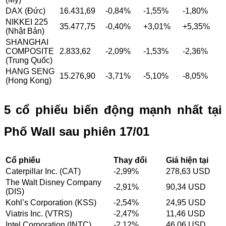
DAX (Đức)
16.431,69
-0,84%
-1,55%
-1,80%
NIKKEI 225
35.477,75
-0,40%
+3,01%
+5,35%
(Nhật Bản)
SHANGHAI
COMPOSITE
2.833,62
-2,09%
-1,53%
-2,36%
(Trung Quốc)
HANG SENG
15.276,90
-3,71%
-5,10%
-8,05%
(Hong Kong)
5 cổ phiếu biến động mạnh nhất tại
Phố Wall sau phiên 17/01
Cổ phiếu
Thay đổi
Giá hiện tại
Caterpillar Inc. (CAT)
-2,99%
278,63 USD
The Walt Disney Company
-2,91%
90,34 USD
(DIS)
Kohl’s Corporation (KSS)
-2,54%
24,95 USD
Viatris Inc. (VTRS)
-2,47%
11,46 USD
Intel Corporation (INTC)
-2,12%
46,06 USD