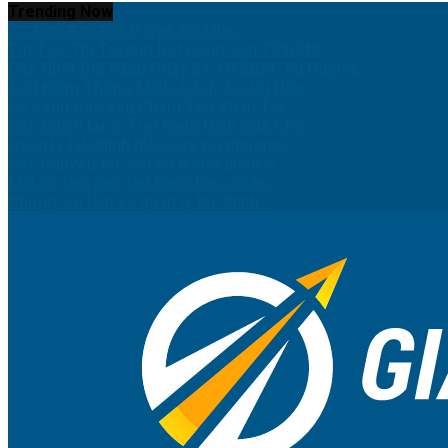
Trending Now
Có Nên Bán Đất Ở Quê Để Mua...
Tin Tức Thị Trường Bất Động Sản TP.HCM:...
Cập Nhật Giá Vàng Ngày 21/10/2024: Xu Hướng...
Tiết Kiệm Thông Minh: Cách Tối Ưu Hóa...
So Sánh Các Sản Phẩm Tiết Kiệm Tại...
Các Chiến Lược Tiết Kiệm Hiệu Quả Cho...
Quản lý tài chính hiệu quả với phương...
Các nguyên tắc cốt lõi trong quản lý...
Mỗi độ tuổi nên tiết kiệm bao nhiêu...
Những sai lầm về quản lý tài chính...