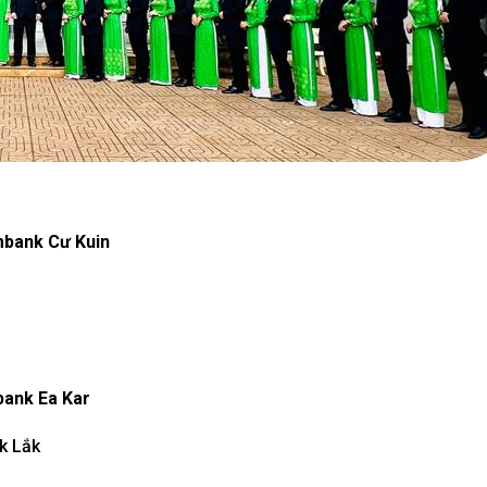
mbank Cư Kuin
bank Ea Kar
k Lắk