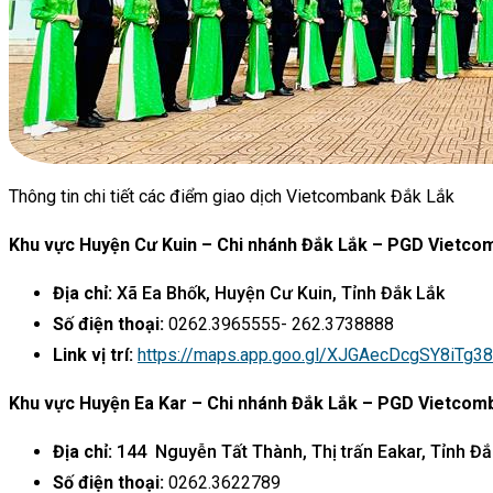
Thông tin chi tiết các điểm giao dịch Vietcombank Đắk Lắk
Khu vực Huyện Cư Kuin – Chi nhánh Đắk Lắk – PGD Vietco
Địa chỉ:
Xã Ea Bhốk, Huyện Cư Kuin, Tỉnh Đắk Lắk
Số điện thoại:
0262.3965555- 262.3738888
Link vị trí:
https://maps.app.goo.gl/XJGAecDcgSY8iTg38
Khu vực Huyện Ea Kar – Chi nhánh Đắk Lắk – PGD Vietcom
Địa chỉ:
144 Nguyễn Tất Thành, Thị trấn Eakar, Tỉnh Đắ
Số điện thoại:
0262.3622789