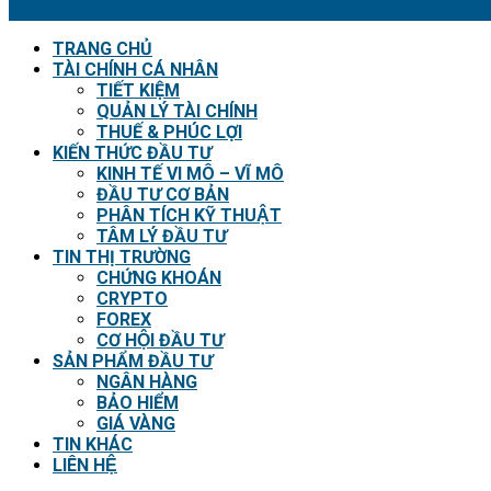
TRANG CHỦ
TÀI CHÍNH CÁ NHÂN
TIẾT KIỆM
QUẢN LÝ TÀI CHÍNH
THUẾ & PHÚC LỢI
KIẾN THỨC ĐẦU TƯ
KINH TẾ VI MÔ – VĨ MÔ
ĐẦU TƯ CƠ BẢN
PHÂN TÍCH KỸ THUẬT
TÂM LÝ ĐẦU TƯ
TIN THỊ TRƯỜNG
CHỨNG KHOÁN
CRYPTO
FOREX
CƠ HỘI ĐẦU TƯ
SẢN PHẨM ĐẦU TƯ
NGÂN HÀNG
BẢO HIỂM
GIÁ VÀNG
TIN KHÁC
LIÊN HỆ