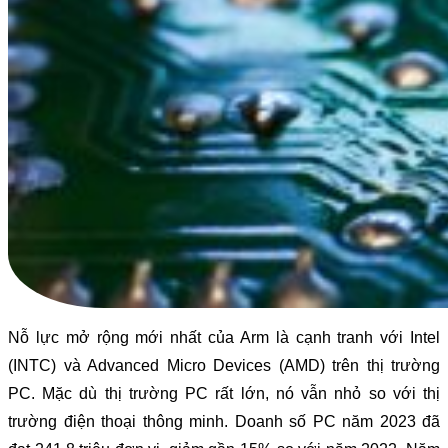
Nỗ lực mở rộng mới nhất của Arm là cạnh tranh với Intel
(INTC) và Advanced Micro Devices (AMD) trên thị trường
PC. Mặc dù thị trường PC rất lớn, nó vẫn nhỏ so với thị
trường điện thoại thông minh. Doanh số PC năm 2023 đã