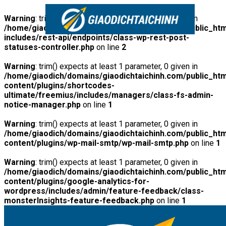
Warning
: trim() expects at least 1 parameter, 0 given in
/home/giaodich/domains/giaodichtaichinh.com/public_htm
includes/rest-api/endpoints/class-wp-rest-post-
statuses-controller.php
on line
2
Warning
: trim() expects at least 1 parameter, 0 given in
/home/giaodich/domains/giaodichtaichinh.com/public_htm
content/plugins/shortcodes-
ultimate/freemius/includes/managers/class-fs-admin-
notice-manager.php
on line
1
Warning
: trim() expects at least 1 parameter, 0 given in
/home/giaodich/domains/giaodichtaichinh.com/public_htm
content/plugins/wp-mail-smtp/wp-mail-smtp.php
on line
1
Warning
: trim() expects at least 1 parameter, 0 given in
/home/giaodich/domains/giaodichtaichinh.com/public_htm
content/plugins/google-analytics-for-
wordpress/includes/admin/feature-feedback/class-
monsterInsights-feature-feedback.php
on line
1