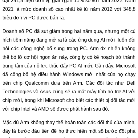
đạt 241,8 triệu đơn vị, giảm gần 15% so với năm 2022. Năm
2021 là mức doanh số cao nhất kể từ năm 2012 với 348,8
triệu đơn vị PC được bán ra.
Doanh số PC đã sụt giảm trong hai năm qua, nhưng một cú
hích tiềm năng đang mở ra là các ứng dụng AI mới luôn đòi
hỏi các công nghệ bổ sung trong PC. Arm dx nhiên không
thể bỏ lỡ cơ hội ngon ăn này, công ty có kế hoạch trở thành
trung tâm của nỗ lực thúc đẩy PC AI mới. Gần đây, Microsoft
đã công bố hệ điều hành Windows mới nhất của họ chạy
trên chip Qualcomm dựa trên Arm. Các đối tác như Dell
Technologies và Asus cũng sẽ ra mắt máy tính hỗ trợ AI với
chip mới, trong khi Microsoft cho biết các thiết bị đối tác mới
với chip Intel và AMD sẽ được phát hành sau đó.
Mặc dù Arm không thay thế hoàn toàn các đối thủ của mình,
đây là bước đầu tiên để họ thực hiện một số bước đột phá