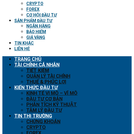
CRYPTO
FOREX
CƠ HỘI ĐẦU TƯ
SẢN PHẨM ĐẦU TƯ
NGÂN HÀNG
BẢO HIỂM
GIÁ VÀNG
TIN KHÁC
LIÊN HỆ
TRANG CHỦ
TÀI CHÍNH CÁ NHÂN
TIẾT KIỆM
QUẢN LÝ TÀI CHÍNH
THUẾ & PHÚC LỢI
KIẾN THỨC ĐẦU TƯ
KINH TẾ VI MÔ – VĨ MÔ
ĐẦU TƯ CƠ BẢN
PHÂN TÍCH KỸ THUẬT
TÂM LÝ ĐẦU TƯ
TIN THỊ TRƯỜNG
CHỨNG KHOÁN
CRYPTO
FOREX