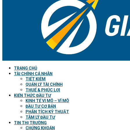
TRANG CHỦ
TÀI CHÍNH CÁ NHÂN
TIẾT KIỆM
QUẢN LÝ TÀI CHÍNH
THUẾ & PHÚC LỢI
KIẾN THỨC ĐẦU TƯ
KINH TẾ VI MÔ – VĨ MÔ
ĐẦU TƯ CƠ BẢN
PHÂN TÍCH KỸ THUẬT
TÂM LÝ ĐẦU TƯ
TIN THỊ TRƯỜNG
CHỨNG KHOÁN